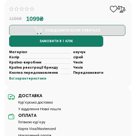
1099₴
1156₴
ПОВІДОМИТИ КОЛИ З'ЯВИТЬСЯ
ЗАМОВИТИ В 1 КЛІК
Матеріал
каучук
Колір
сірий
Країна-виробник
Чехія
Країна реєстрації бренду
Чехія
Кнопка передзамовлення
Передзамовити
Всі характеристики
ДОСТАВКА
Кур`єрська доставка
У відділення Нової пошти
ОПЛАТА
Готівкою кур`єру
Карта Visa/Mastercard
Накладений платіж