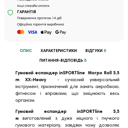
Інші способи оплати
ГАРАНТІЯ
Повернення протягом 14 діб
Офіційна гарантія виробника
ОПИС
ХАРАКТЕРИСТИКИ
ВІДГУКИ
0
ПИТАННЯ-ВІДПОВІДЬ
0
Гумовий еспандер
inSPORTline
Morpo Roll 5.5
m XX-Heavy
- сучасний універсальний
інструмент, призначений для занять аеробікою,
фітнесом і вправами, що зміцнюють весь
організм.
Гумовий еспандер inSPORTline
5,5
м
виготовлений з дуже міцного і гнучкого
гумового матеріалу, завдяки чому дозволяє