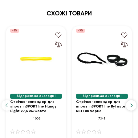
СХОЖІ ТОВАРИ
-4%
-5%
Відправимо сьогодні
Відправимо сьогодні
Стрічка-еспандер для
Стрічка-еспандер для
вправ inSPORTline Hangy
вправ inSPORTline Byfaster
Light 27,5 см жовта
RS1100 чорна
11003
7341