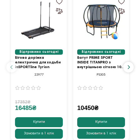
Відправимо сьогодні
Відправимо сьогодні
Бігова доріжка
Батут PRIME SPORT
електрична для ходьби
INSIDE TITANPRO з
inSPORTline Tyrion
внутрішньою сіткою 10
футів оранжевий
22977
PS305
17352₴
16485₴
10450₴
Купити
Купити
Замовити в 1 клік
Замовити в 1 клік