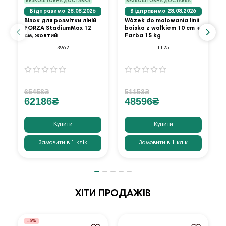
БЕЗКОШТОВНА ДОСТАВКА
БЕЗКОШТОВНА ДОСТАВКА
Відправимо 28.08.2026
Відправимо 28.08.2026
Візок для розмітки ліній
Wózek do malowania linii
FORZA StadiumMax 12
boiska z wałkiem 10 cm +
см, жовтий
Farba 15 kg
3962
1125
65458₴
51153₴
62186₴
48596₴
Купити
Купити
Замовити в 1 клік
Замовити в 1 клік
ХІТИ ПРОДАЖІВ
-5%