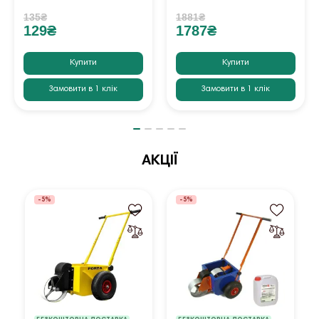
135₴
1881₴
129₴
1787₴
Купити
Купити
Замовити в 1 клік
Замовити в 1 клік
АКЦІЇ
-5%
-5%