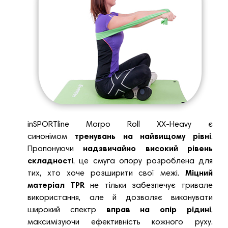
inSPORTline Morpo Roll XX-Heavy є
синонімом
тренувань на найвищому рівні
.
Пропонуючи
надзвичайно високий рівень
складності
, це смуга опору розроблена для
тих, хто хоче розширити свої межі.
Міцний
матеріал TPR
не тільки забезпечує тривале
використання, але й дозволяє виконувати
широкий спектр
вправ на опір рідині
,
максимізуючи ефективність кожного руху.