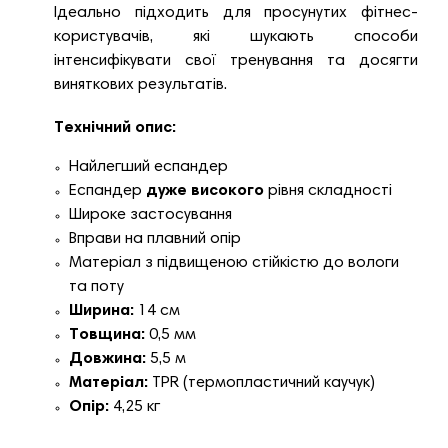
Ідеально підходить для просунутих фітнес-
користувачів, які шукають способи
інтенсифікувати свої тренування та досягти
виняткових результатів.
Технічний опис:
Найлегший еспандер
Еспандер
дуже високого
рівня складності
Широке застосування
Вправи на плавний опір
Матеріал з підвищеною стійкістю до вологи
та поту
Ширина:
14 см
Товщина:
0,5 мм
Довжина:
5,5 м
Матеріал:
TPR (термопластичний каучук)
Опір:
4,25 кг