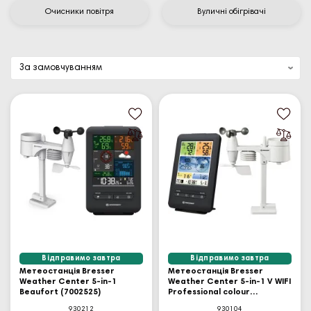
Очисники повітря
Вуличні обігрівачі
Відправимо завтра
Відправимо завтра
Метеостанція Bresser
Метеостанція Bresser
Weather Center 5-in-1
Weather Center 5-in-1 V WIFI
Beaufort (7002525)
Professional colour
(7002585)
930212
930104