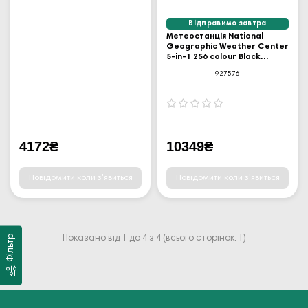
Відправимо завтра
Метеостанція National
Geographic Weather Center
5-in-1 256 colour Black
(9080500)
927576
4172₴
10349₴
Повідомити коли з'явиться
Повідомити коли з'явиться
Фільтр
Показано від 1 до 4 з 4 (всього сторінок: 1)