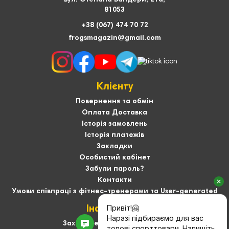
вул. Степана Бандери, 21а,
81053
+38 (067) 474 70 72
frogsmagazin@gmail.com
Клієнту
Повернення та обмін
Оплата Доставка
Історія замовлень
Історія платежів
Закладки
Особистий кабінет
Забули пароль?
Контакти
Умови співпраці з фітнес-тренерами та User-generated
Інформація
Захист персональних даних