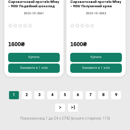
Сироватковий протеїн Whey
Сироватковий протеїн Whey
- 900г Подвійний шоколад
- 900г Полуничний крем
2023-10-2061
2023-10-2062
1600₴
1600₴
Купити
Купити
Замовити в 1 клік
Замовити в 1 клік
1
2
3
4
5
6
7
8
9
>
>|
Показано від 1 до 24 з 2742 (всього сторінок: 115)