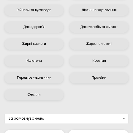
Гейнери та вуглеводи
Дієтичне харчування
Для здоров'я
Для суглобів та зв'язок
Жирні кислоти
Жироспалювачі
Колагени
Креатин
Передтренувальники
Протеїни
Семпли