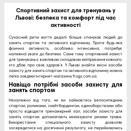
Спортивний захист для тренувань у
Львові: безпека та комфорт під час
активності
Сучасний ритм життя дедалі більше спонукає людей до
занять спортом та активного відпочинку. Проте будь-яка
фізична активність, особливо інтенсивна, потребує
належної уваги до безпеки. Саме тому
спортивний захист
для тренувань
є важливою складовою екіпірування кожного,
хто дбає про своє здоров’я. У Львові знайти якісні
засоби
захисту для занять спортом та активного відпочинку
можна
легко завдяки інтернет-магазину
frogs.com.ua
.
Навіщо потрібні засоби захисту для
занять спортом
Незалежно від того, чи ви займаєтесь велосипедним
спортом, роликами, скейтбордингом, єдиноборствами або
просто відвідуєте тренажерний зал,
засоби захисту для
занять спортом
допомагають мінімізувати ризики травм.
Використання спеціального захисту дозволяє
зосередитися на досягненні результату, не переймаючись