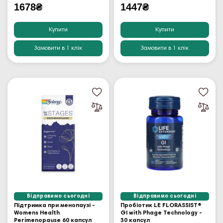
1678₴
1447₴
Купити
Купити
Замовити в 1 клік
Замовити в 1 клік
Відправимо сьогодні
Відправимо сьогодні
Підтримка при менопаузі -
Пробіотик LE FLORASSIST®
Womens Health
GI with Phage Technology -
Perimenopause 60 капсул
30 капсул