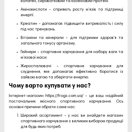
колаген, сироватковий та казеїновий протеїн.
Амінокислоти – сприяють росту м’язів та підтримці
енергії.
Креатин – допомагає підвищити витривалість і силу
під час тренувань.
Вітаміни та мінерали – для підтримки здоров'я та
загального тонусу організму.
Гейнери – спортивне харчування для набору ваги та
м’язової маси.
Жироспалювачі – спортивне харчування для
схуднення, яке допомагає ефективно боротися із
зайвою вагою та зберігати енергію.
Чому варто купувати у нас?
Інтернет-магазин
https://frogs.com.ua/
– це ваш надійний
постачальник якісного спортивного харчування. Ось
основні причини обрати саме нас:
Широкий асортимент – у нас ви знайдете магазин
спортивного харчування з великим вибором продукції
для будь-яких потреб.