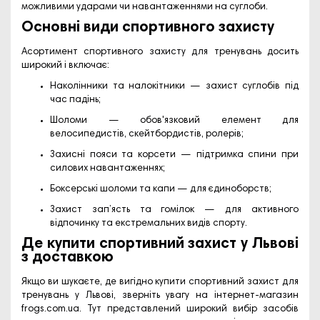
можливими ударами чи навантаженнями на суглоби.
Основні види спортивного захисту
Асортимент
спортивного захисту для тренувань
досить
широкий і включає:
Наколінники та налокітники
— захист суглобів під
час падінь;
Шоломи
— обов'язковий елемент для
велосипедистів, скейтбордистів, ролерів;
Захисні пояси та корсети
— підтримка спини при
силових навантаженнях;
Боксерські шоломи та капи
— для єдиноборств;
Захист зап’ясть та гомілок
— для активного
відпочинку та екстремальних видів спорту.
Де купити спортивний захист у Львові
з доставкою
Якщо ви шукаєте, де вигідно
купити спортивний захист для
тренувань у Львові
, зверніть увагу на інтернет-магазин
frogs.com.ua
. Тут представлений широкий вибір
засобів