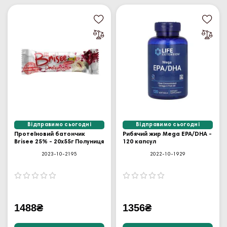
Відправимо сьогодні
Відправимо сьогодні
Протеїновий батончик
Рибячий жир Mega EPA/DHA -
Brisee 25% - 20х55г Полуниця
120 капсул
2023-10-2195
2022-10-1929
1488₴
1356₴