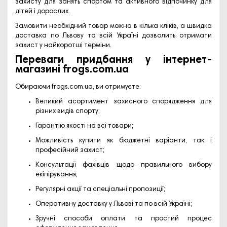
захисту для занять спортом та активного відпочинку
для
дітей і дорослих.
Замовити необхідний товар можна в кілька кліків, а швидка
доставка
по Львову та всій Україні дозволить отримати
захист у найкоротші терміни.
Переваги придбання у інтернет-
магазині frogs.com.ua
Обираючи
frogs.com.ua
, ви отримуєте:
Великий асортимент
захисного спорядження для
різних видів спорту;
Гарантію якості
на всі товари;
Можливість
купити
як бюджетні варіанти, так і
професійний захист;
Консультації фахівців щодо правильного вибору
екіпірування;
Регулярні акції та спеціальні пропозиції;
Оперативну
доставку
у Львові та по всій Україні;
Зручні способи оплати та простий процес