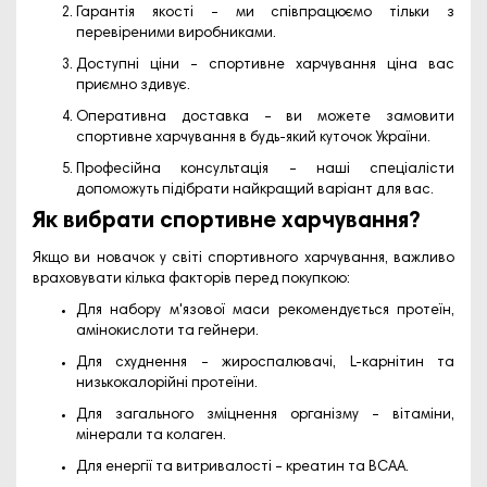
Гарантія якості – ми співпрацюємо тільки з
перевіреними виробниками.
Доступні ціни – спортивне харчування ціна вас
приємно здивує.
Оперативна доставка – ви можете замовити
спортивне харчування в будь-який куточок України.
Професійна консультація – наші спеціалісти
допоможуть підібрати найкращий варіант для вас.
Як вибрати спортивне харчування?
Якщо ви новачок у світі спортивного харчування, важливо
враховувати кілька факторів перед покупкою:
Для набору м'язової маси рекомендується протеїн,
амінокислоти та гейнери.
Для схуднення – жироспалювачі, L-карнітин та
низькокалорійні протеїни.
Для загального зміцнення організму – вітаміни,
мінерали та колаген.
Для енергії та витривалості – креатин та BCAA.