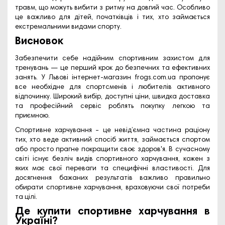
травм, що можуть вибити з ритму на довгий час. Особливо
це важливо для дітей, початківців і тих, хто займається
екстремальними видами спорту.
Висновок
Забезпечити себе надійним
спортивним захистом для
тренувань
— це перший крок до безпечних та ефективних
занять. У Львові інтернет-магазин
frogs.com.ua
пропонує
все необхідне для спортсменів і любителів активного
відпочинку. Широкий вибір, доступні ціни, швидка доставка
та професійний сервіс роблять покупку легкою та
приємною.
Спортивне харчування – це невід’ємна частина раціону
тих, хто веде активний спосіб життя, займається спортом
або просто прагне покращити своє здоров'я. В сучасному
світі існує безліч видів спортивного харчування, кожен з
яких має свої переваги та специфічні властивості. Для
досягнення бажаних результатів важливо правильно
обирати спортивне харчування, враховуючи свої потреби
та цілі.
Де купити спортивне харчування в
Україні?