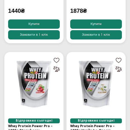
1440₴
1878₴
Купити
Купити
Замовити в 1 клік
Замовити в 1 клік
Відправимо сьогодні
Відправимо сьогодні
Whey Protein Power Pro -
Whey Protein Power Pro -