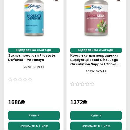
Відправимо сьогодні
Відправимо сьогодні
Захист простати Prostate
Комплекс для покращення
Defense - 90 капсул
циркуляції крові CircuLegs
Circulation Support 200мг -
2023-10-2143
120 капсул
2023-10-2412
1686₴
1372₴
Купити
Купити
Замовити в 1 клік
Замовити в 1 клік