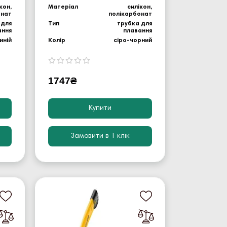
кон,
Матеріал
силікон,
онат
полікарбонат
 для
Тип
трубка для
ання
плавання
иній
Колір
сіро-чорний
1747₴
Купити
Замовити в 1 клік