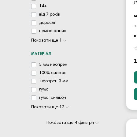
у
14+
від 7 років
М
дорослі
Т
немає жаних
К
Показати ще 1
МАТЕРІАЛ
5 мм неопрен
100% силікон
неопрен 3 мм
гума
гума, силікон
Показати ще 17
Показати ще 4 фільтри