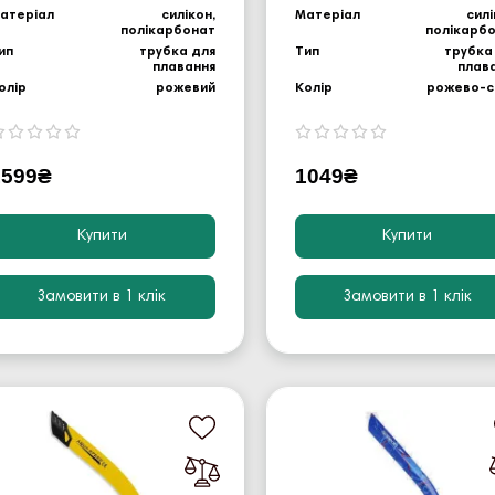
атеріал
силікон,
Матеріал
силі
полікарбонат
полікарб
ип
трубка для
Тип
трубка
плавання
плав
олір
рожевий
Колір
рожево-с
1599₴
1049₴
Купити
Купити
Замовити в 1 клік
Замовити в 1 клік