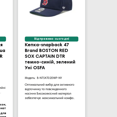
Відправимо сьогодні
я
Кепка-snapback 47
ua
Brand BOSTON RED
OR
SOX CAPTAIN DTR
темно-синій, зелений
Уні OSFA
B-NTSKT02GWP-NY
а
Оптимальний вибір для активного
ейні
відпочинку та повсякденного
.
носіння Високоякісний матеріал
забезпечує максимальний комфо..
кон,
онат
 для
ання