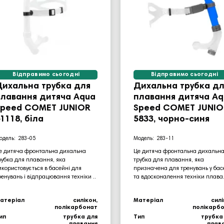
Відправимо сьогодні
Відправимо сьогодні
Дихальна трубка для
Дихальна трубка дл
плавання дитяча Aqua
плавання дитяча Aq
Speed COMET JUNIOR
Speed ​​COMET JUNI
1118, біла
5833, чорно-синя
283-05
283-11
е дитяча фронтальна дихальна
Це дитяча фронтальна дихальн
рубка для плавання, яка
трубка для плавання, яка
икористовується в басейні для
призначена для тренувань у бас
ренувань і відпрацювання техніки ..
та вдосконалення техніки плава.
атеріал
силікон,
Матеріал
силі
полікарбонат
полікарб
ип
трубка для
Тип
трубка
плавання
плав