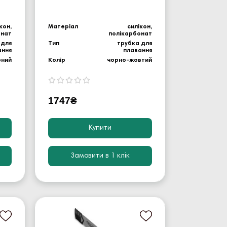
кон,
Матеріал
силікон,
онат
полікарбонат
 для
Тип
трубка для
ання
плавання
рний
Колір
чорно-жовтий
1747₴
Купити
Замовити в 1 клік