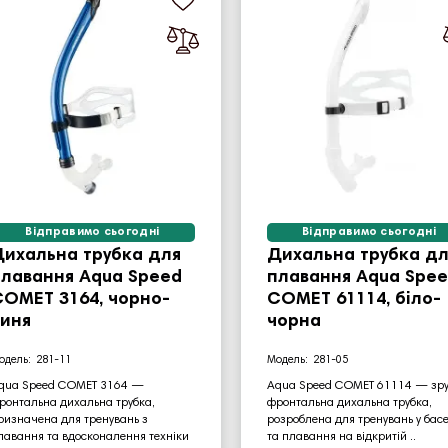
Відправимо сьогодні
Відправимо сьогодні
Дихальна трубка для
Дихальна трубка дл
плавання Aqua Speed
плавання Aqua Spe
OMET 3164, чорно-
COMET 61114, біло-
синя
чорна
281-11
281-05
qua Speed COMET 3164 —
Aqua Speed COMET 61114 — зр
ронтальна дихальна трубка,
фронтальна дихальна трубка,
ризначена для тренувань з
розроблена для тренувань у бас
лавання та вдосконалення техніки
та плавання на відкритій ..