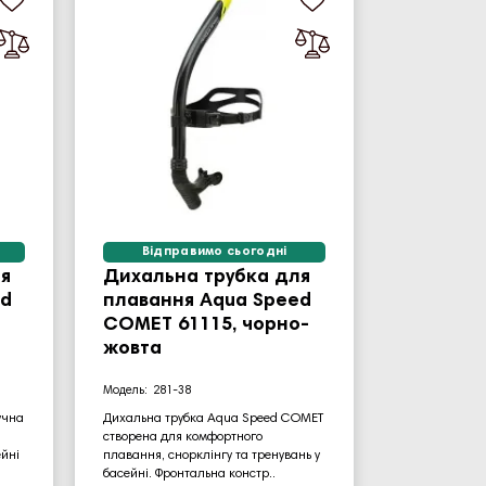
Відправимо сьогодні
я
Дихальна трубка для
ed
плавання Aqua Speed
COMET 61115, чорно-
жовта
281-38
учна
Дихальна трубка Aqua Speed COMET
створена для комфортного
ейні
плавання, снорклінгу та тренувань у
басейні. Фронтальна констр..