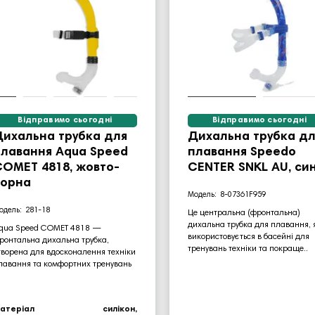
Відправимо сьогодні
Відправимо сьогодні
Дихальна трубка для
Дихальна трубка дл
лавання Aqua Speed ​​
плавання Speedo
OMET 4818, жовто-
CENTER SNKL AU, си
чорна
8-07361F959
281-18
Це центральна (фронтальна)
дихальна трубка для плавання, 
qua Speed COMET 4818 —
використовується в басейні для
ронтальна дихальна трубка,
тренувань техніки та покраще..
творена для вдосконалення техніки
лавання та комфортних тренувань
атеріал
силікон,