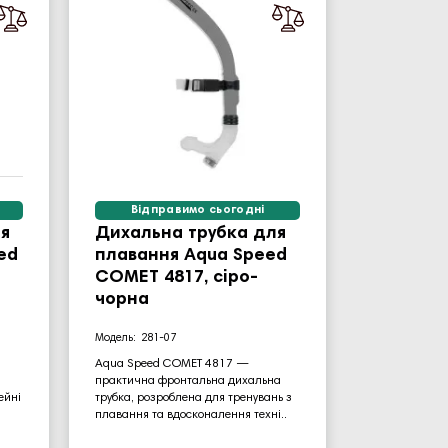
Відправимо сьогодні
я
Дихальна трубка для
ed
плавання Aqua Speed ​​
COMET 4817, сіро-
чорна
281-07
а
Aqua Speed COMET 4817 —
практична фронтальна дихальна
ейні
трубка, розроблена для тренувань з
плавання та вдосконалення техні..