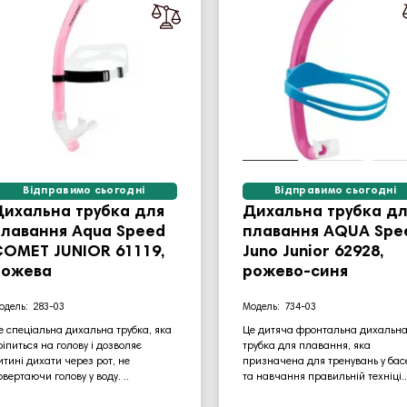
Відправимо сьогодні
Відправимо сьогодні
Дихальна трубка для
Дихальна трубка дл
плавання Aqua Speed
плавання AQUA Spe
COMET JUNIOR 61119,
Juno Junior 62928,
рожева
рожево-синя
283-03
734-03
е спеціальна дихальна трубка, яка
Це дитяча фронтальна дихальн
ріпиться на голову і дозволяє
трубка для плавання, яка
итині дихати через рот, не
призначена для тренувань у бас
овертаючи голову у воду. ..
та навчання правильній техніці..