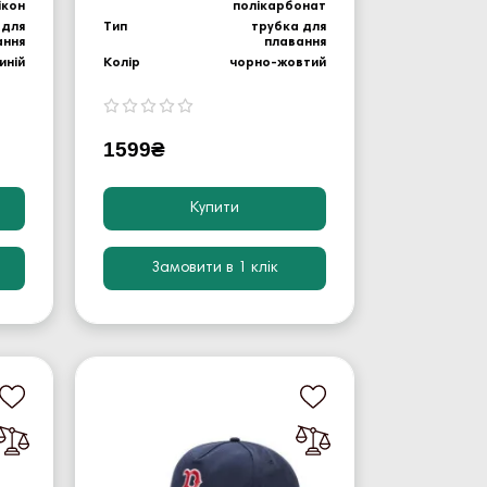
ікон
полікарбонат
 для
Тип
трубка для
ання
плавання
иній
Колір
чорно-жовтий
1599₴
Купити
Замовити в 1 клік