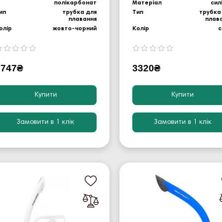
полікарбонат
Матеріал
сил
ип
трубка для
Тип
трубка
плавання
плав
олір
жовто-чорний
Колір
с
1747₴
3320₴
Купити
Купити
Замовити в 1 клік
Замовити в 1 клік