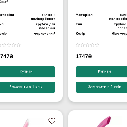
 басей..
атеріал
силікон,
Матеріал
силі
полікарбонат
полікарб
ип
трубка для
Тип
трубка
плавання
плав
олір
чорно-синій
Колір
біло-чо
1747₴
1747₴
Купити
Купити
Замовити в 1 клік
Замовити в 1 клік