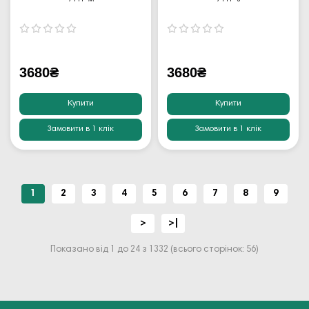
3680₴
3680₴
Купити
Купити
Замовити в 1 клік
Замовити в 1 клік
1
2
3
4
5
6
7
8
9
>
>|
Показано від 1 до 24 з 1332 (всього сторінок: 56)