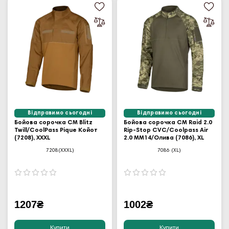
Відправимо сьогодні
Відправимо сьогодні
Бойова сорочка CM Blitz
Бойова сорочка CM Raid 2.0
Twill/CoolPass Pique Койот
Rip-Stop CVC/Coolpass Air
(7208), XXXL
2.0 MM14/Олива (7086), XL
7208(XXXL)
7086 (XL)
1207₴
1002₴
Купити
Купити