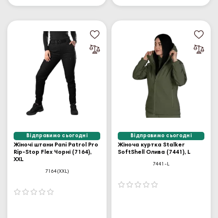
Відправимо сьогодні
Відправимо сьогодні
Жіночі штани Pani Patrol Pro
Жіноча куртка Stalker
Rip-Stop Flex Чорні (7164),
SoftShell Олива (7441), L
XXL
7441-L
7164(XXL)