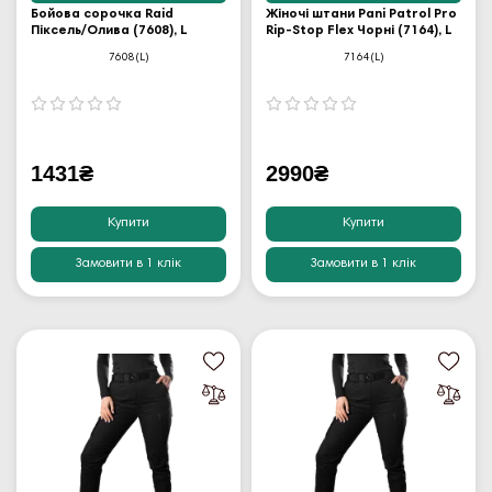
Бойова сорочка Raid
Жіночі штани Pani Patrol Pro
Піксель/Олива (7608), L
Rip-Stop Flex Чорні (7164), L
7608(L)
7164(L)
1431₴
2990₴
Купити
Купити
Замовити в 1 клік
Замовити в 1 клік