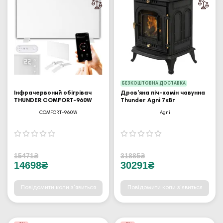
БЕЗКОШТОВНА ДОСТАВКА
Інфрачервоний обігрівач
Дров'яна піч-камін чавунна
THUNDER COMFORT-960W
Thunder Agni 7кВт
COMFORT-960W
Agni
15471₴
31885₴
14698₴
30291₴
Повідомити коли з'явиться
Повідомити коли з'явиться