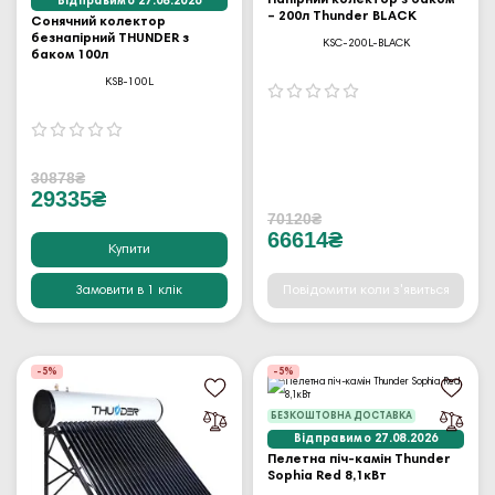
Напірний колектор з баком
Відправимо 27.08.2026
– 200л Thunder BLACK
Сонячний колектор
безнапірний THUNDER з
KSC-200L-BLACK
баком 100л
KSB-100L
30878₴
29335₴
70120₴
66614₴
Купити
Замовити в 1 клік
Повідомити коли з'явиться
-5%
-5%
БЕЗКОШТОВНА ДОСТАВКА
Відправимо 27.08.2026
Пелетна піч-камін Thunder
Sophia Red 8,1кВт