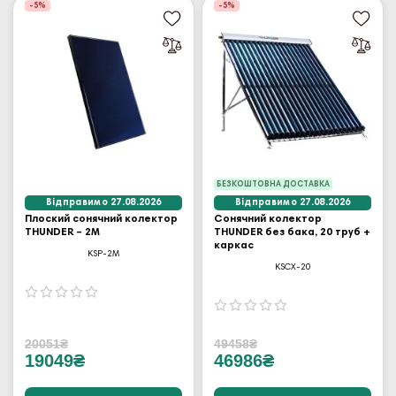
-5%
-5%
БЕЗКОШТОВНА ДОСТАВКА
Відправимо 27.08.2026
Відправимо 27.08.2026
Плоский сонячний колектор
Сонячний колектор
THUNDER – 2M
THUNDER без бака, 20 труб +
каркас
KSP-2M
KSCX-20
20051₴
49458₴
19049₴
46986₴