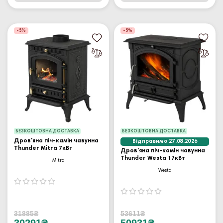
-5%
-5%
БЕЗКОШТОВНА ДОСТАВКА
БЕЗКОШТОВНА ДОСТАВКА
Дров'яна піч-камін чавунна
Відправимо 27.08.2026
Thunder Mitra 7кВт
Дров'яна піч-камін чавунна
Thunder Westa 17кВт
Mitra
Westa
31885₴
53611₴
30291₴
50931₴