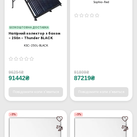
Sophia-Red
БЕЗКОШТОВНА ДОСТАВКА
Напірний колектор з баком
– 250л – Thunder BLACK
KSC-250L-BLACK
96254₴
91809₴
91442₴
87219₴
Повідомити коли з'явиться
Повідомити коли з'явиться
-5%
-5%