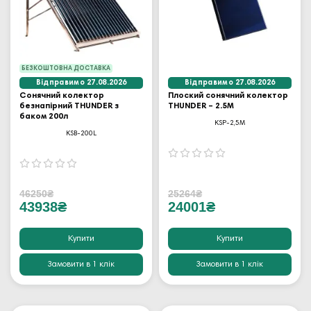
БЕЗКОШТОВНА ДОСТАВКА
Відправимо 27.08.2026
Відправимо 27.08.2026
Сонячний колектор
Плоский сонячний колектор
безнапірний THUNDER з
THUNDER – 2.5M
баком 200л
KSP-2,5M
KSB-200L
46250₴
25264₴
43938₴
24001₴
Купити
Купити
Замовити в 1 клік
Замовити в 1 клік