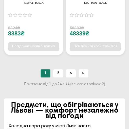
SIMPLE-BLACK
KSC-100L-BLACK
8824₴
50883₴
8383₴
48339₴
Повідомити коли з'явиться
Повідомити коли з'явиться
1
2
>
>|
Показано від 1 до 24 з 44 (всього сторінок: 2)
Предмети, що обігріваються у
Львові — комфорт незалежно
від погоди
Холодна пора року у місті Львів часто