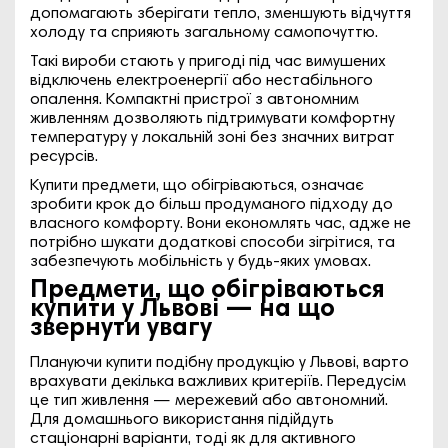
допомагають зберігати тепло, зменшують відчуття
холоду та сприяють загальному самопочуттю.
Такі вироби стають у пригоді під час вимушених
відключень електроенергії або нестабільного
опалення. Компактні пристрої з автономним
живленням дозволяють підтримувати комфортну
температуру у локальній зоні без значних витрат
ресурсів.
Купити предмети, що обігріваються, означає
зробити крок до більш продуманого підходу до
власного комфорту. Вони економлять час, адже не
потрібно шукати додаткові способи зігрітися, та
забезпечують мобільність у будь-яких умовах.
Предмети, що обігріваються
купити у Львові — на що
звернути увагу
Плануючи купити подібну продукцію у Львові, варто
врахувати декілька важливих критеріїв. Передусім
це тип живлення — мережевий або автономний.
Для домашнього використання підійдуть
стаціонарні варіанти, тоді як для активного