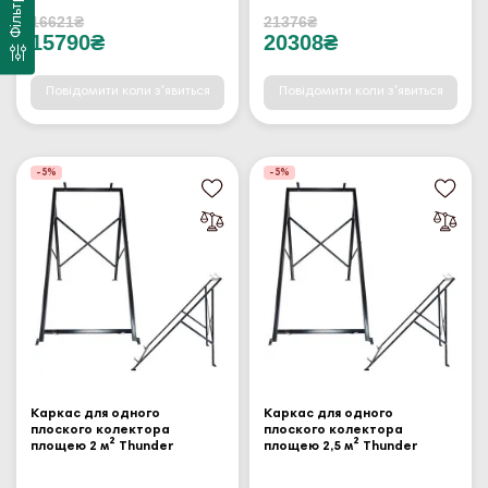
Фільтр
16621₴
21376₴
15790₴
20308₴
Повідомити коли з'явиться
Повідомити коли з'явиться
-5%
-5%
Каркас для одного
Каркас для одного
плоского колектора
плоского колектора
площею 2 м² Thunder
площею 2,5 м² Thunder