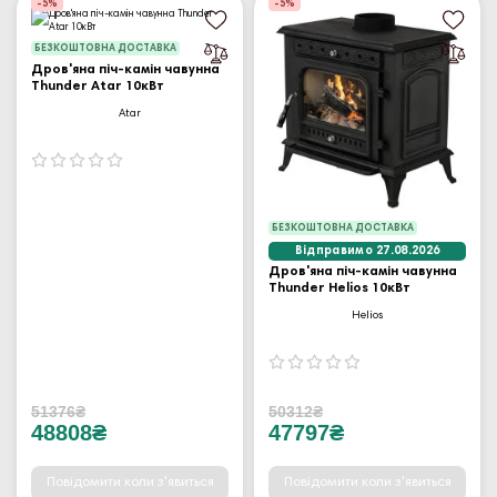
-5%
-5%
БЕЗКОШТОВНА ДОСТАВКА
Дров'яна піч-камін чавунна
Thunder Atar 10кВт
Atar
БЕЗКОШТОВНА ДОСТАВКА
Відправимо 27.08.2026
Дров'яна піч-камін чавунна
Thunder Helios 10кВт
Helios
51376₴
50312₴
48808₴
47797₴
Повідомити коли з'явиться
Повідомити коли з'явиться