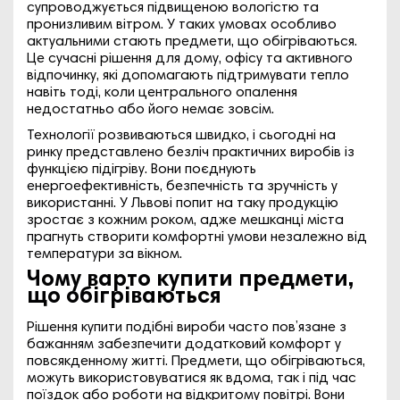
супроводжується підвищеною вологістю та
пронизливим вітром. У таких умовах особливо
актуальними стають предмети, що обігріваються.
Це сучасні рішення для дому, офісу та активного
відпочинку, які допомагають підтримувати тепло
навіть тоді, коли центрального опалення
недостатньо або його немає зовсім.
Технології розвиваються швидко, і сьогодні на
ринку представлено безліч практичних виробів із
функцією підігріву. Вони поєднують
енергоефективність, безпечність та зручність у
використанні. У Львові попит на таку продукцію
зростає з кожним роком, адже мешканці міста
прагнуть створити комфортні умови незалежно від
температури за вікном.
Чому варто купити предмети,
що обігріваються
Рішення купити подібні вироби часто пов’язане з
бажанням забезпечити додатковий комфорт у
повсякденному житті. Предмети, що обігріваються,
можуть використовуватися як вдома, так і під час
поїздок або роботи на відкритому повітрі. Вони