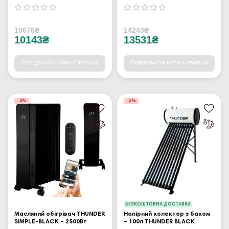
10676₴
14243₴
10143₴
13531₴
Повідомити коли з'явиться
Повідомити коли з'явиться
-5%
-5%
БЕЗКОШТОВНА ДОСТАВКА
Масляний обігрівач THUNDER
Напірний колектор з баком
SIMPLE-BLACK – 2500Вт
– 100л THUNDER BLACK