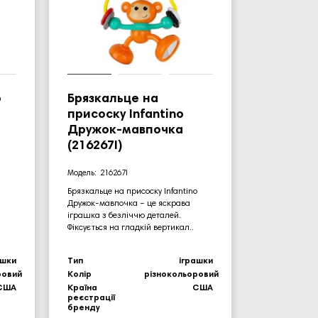
o
Брязкальце на
присоску Infantino
Дружок-мавпочка
(216267I)
216267I
Брязкальце на присоску Infantino
Дружок-мавпочка – це яскрава
іграшка з безліччю деталей.
Фіксується на гладкій вертикал..
ашки
Тип
іграшки
ровий
Колір
різнокольоровий
США
Країна
США
реєстрації
бренду