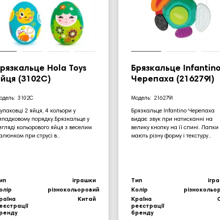
рязкальце Hola Toys
Брязкальце Infantin
йця (3102C)
Черепаха (216279I)
3102C
216279I
 упаковці 2 яйця, 4 кольори у
Брязкальце Infantino Черепаха
ипадковому порядку.Брязкальце у
видає звук при натисканні на
игляді кольорового яйця з веселим
велику кнопку на її спині. Лапки
алюнком при струсі в..
мають різну форму і текстуру..
ип
іграшки
Тип
ігр
олір
різнокольоровий
Колір
різнокольо
раїна
Китай
Країна
еєстрації
реєстрації
ренду
бренду