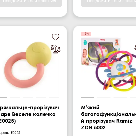
Повідомити коли з'явиться
Повідомити коли з'явить
-5%
рязкальце-прорізувач
М'який
Hape Веселе колечко
багатофункціональ
E0025)
й прорізувач Ramiz
ZDN.6002
E0025