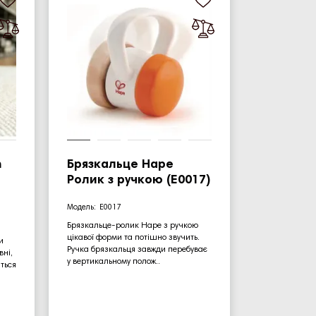
n
Брязкальце Hape
Ролик з ручкою (E0017)
E0017
Брязкальце-ролик Hape з ручкою
цікавої форми та потішно звучить.
и
Ручка брязкальця завжди перебуває
вні,
у вертикальному полож..
ться