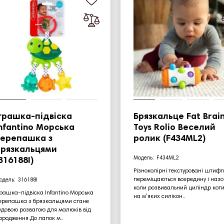
грашка-підвіска
Брязкальце Fat Brai
nfantino Морська
Toys Rolio Веселий
черепашка з
ролик (F434ML2)
брязкальцями
F434ML2
316188I)
Різноколірні текстуровані штифт
переміщаються всередину і назо
316188I
коли розвивальний циліндр коти
грашка-підвіска Infantino Морська
на м'яких силікон..
ерепашка з брязкальцями стане
удовою розвагою для малюків від
ародження.До лапок м..