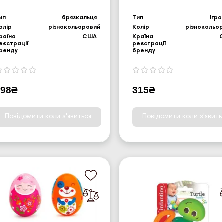
ип
брязкальця
Тип
ігр
олір
різнокольоровий
Колір
різнокольо
раїна
США
Країна
еєстрації
реєстрації
ренду
бренду
498₴
315₴
Повідомити коли з'явиться
Повідомити коли з'явить