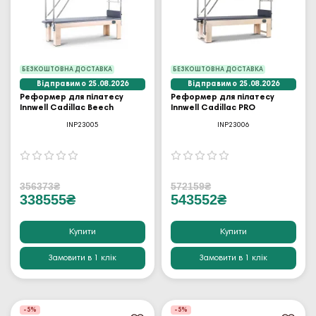
БЕЗКОШТОВНА ДОСТАВКА
БЕЗКОШТОВНА ДОСТАВКА
Відправимо 25.08.2026
Відправимо 25.08.2026
Реформер для пілатесу
Реформер для пілатесу
Innwell Cadillac Beech
Innwell Cadillac PRO
INP23005
INP23006
356373₴
572159₴
338555₴
543552₴
Купити
Купити
Замовити в 1 клік
Замовити в 1 клік
-5%
-5%