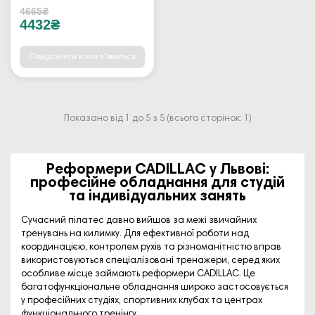
4665₴
4432₴
Повідомити коли з'явиться
Показано від 1 до 5 з 5 (всього сторінок: 1)
Реформери CADILLAC у Львові:
професійне обладнання для студій
та індивідуальних занять
Сучасний пілатес давно вийшов за межі звичайних
тренувань на килимку. Для ефективної роботи над
координацією, контролем рухів та різноманітністю вправ
використовуються спеціалізовані тренажери, серед яких
особливе місце займають реформери CADILLAC. Це
багатофункціональне обладнання широко застосовується
у професійних студіях, спортивних клубах та центрах
функціонального тренінгу.