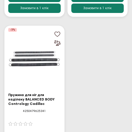
Замовити в 1 клік
Замовити в 1 клік
-5%
Пружина для ніг для
каділаку BALANCED BODY
Contrology Cadillac
4250479625341