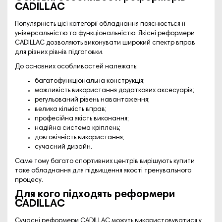
CADILLAC
Популярність цієї категорії обладнання пояснюється її
універсальністю та функціональністю. Якісні реформери
CADILLAC дозволяють виконувати широкий спектр вправ
для різних рівнів підготовки.
До основних особливостей належать:
багатофункціональна конструкція;
можливість використання додаткових аксесуарів;
регульований рівень навантаження;
велика кількість вправ;
професійна якість виконання;
надійна система кріплень;
довговічність використання;
сучасний дизайн.
Саме тому багато спортивних центрів вирішують купити
таке обладнання для підвищення якості тренувального
процесу.
Для кого підходять реформери
CADILLAC
Сучасні реформери CADILLAC можуть використовуватися у