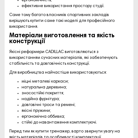
ергономічність;
ефективне використання простору студії.
Саме тому багато власників спортивних закладів
вирішують купити саме такі моделі для професійного
використання.
Матеріали виготовлення та якість
конструкції
Якісні реформери CADILLAC виготовляються з
використанням сучасних матеріалів, які забезпечують
стабільність та довговічність конструкції.
Для виробництва найчастіше використовуються:
міцні металеві каркаси;
натуральна деревина;
зносостійкі покриття;
надійна фурнітура;
довговічні троси та ремені;
якісні пружини;
ергономічна оббивка;
стійкі до навантаження комплектуючі.
Перед тим як купити тренажер, варто звернути увагу на
якість матеріалів та особливості комплектації.