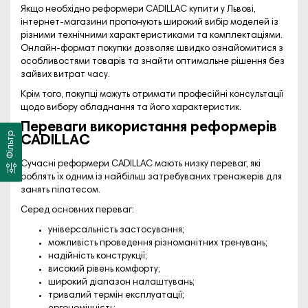
Якщо необхідно реформери CADILLAC купити у Львові,
інтернет-магазини пропонують широкий вибір моделей із
різними технічними характеристиками та комплектаціями.
Онлайн-формат покупки дозволяє швидко ознайомитися з
особливостями товарів та знайти оптимальне рішення без
зайвих витрат часу.
Крім того, покупці можуть отримати професійні консультації
щодо вибору обладнання та його характеристик.
Переваги використання реформерів
Фільтр
CADILLAC
Сучасні реформери CADILLAC мають низку переваг, які
роблять їх одним із найбільш затребуваних тренажерів для
занять пілатесом.
Серед основних переваг:
універсальність застосування;
можливість проведення різноманітних тренувань;
надійність конструкції;
високий рівень комфорту;
широкий діапазон налаштувань;
тривалий термін експлуатації;