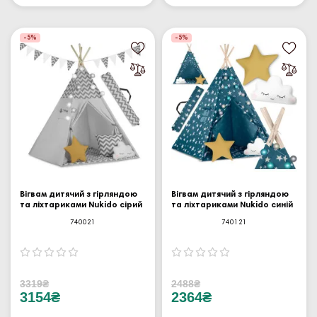
-5%
-5%
Вігвам дитячий з гірляндою
Вігвам дитячий з гірляндою
та ліхтариками Nukido сірий
та ліхтариками Nukido синій
740021
740121
3319₴
2488₴
3154₴
2364₴