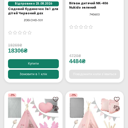
Вігвам дитячий NK-406
Відправимо 25.08.2026
Nukido зелений
Садовий будиночок 3в1 для
дітей Червоний дах
740603
ZOG.CHD-531
19269₴
18306₴
4720₴
4484₴
Купити
Замовити в 1 клік
Повідомити коли з'явиться
-5%
-5%