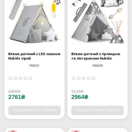
Вігвам дитячий з LED лампою
Вігвам дитячий з гірляндою
Nukido сірий
та ліхтариками Nukido
740521
740020
2906₴
3119₴
2761₴
2964₴
Повідомити коли з'явиться
Повідомити коли з'явиться