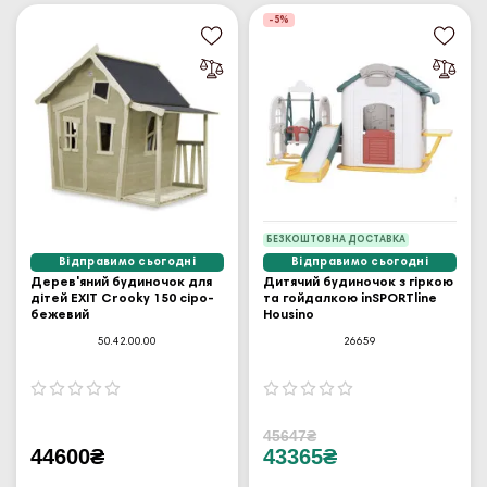
-5%
БЕЗКОШТОВНА ДОСТАВКА
Відправимо сьогодні
Відправимо сьогодні
Дерев'яний будиночок для
Дитячий будиночок з гіркою
дітей EXIT Crooky 150 сіро-
та гойдалкою inSPORTline
бежевий
Housino
50.42.00.00
26659
45647₴
44600₴
43365₴