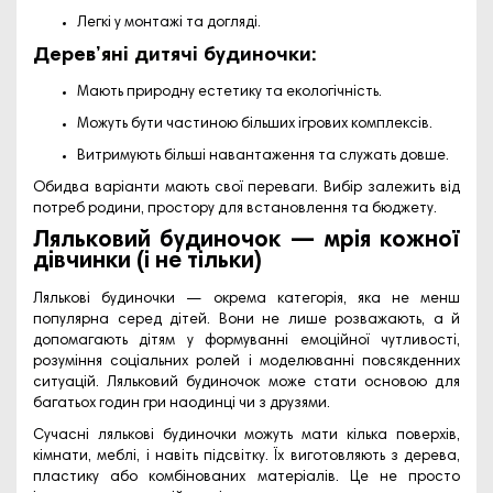
Легкі у монтажі та догляді.
Дерев’яні дитячі будиночки:
Мають природну естетику та екологічність.
Можуть бути частиною більших ігрових комплексів.
Витримують більші навантаження та служать довше.
Обидва варіанти мають свої переваги. Вибір залежить від
потреб родини, простору для встановлення та бюджету.
Ляльковий будиночок — мрія кожної
дівчинки (і не тільки)
Лялькові будиночки — окрема категорія, яка не менш
популярна серед дітей. Вони не лише розважають, а й
допомагають дітям у формуванні емоційної чутливості,
розуміння соціальних ролей і моделюванні повсякденних
ситуацій. Ляльковий будиночок може стати основою для
багатьох годин гри наодинці чи з друзями.
Сучасні лялькові будиночки можуть мати кілька поверхів,
кімнати, меблі, і навіть підсвітку. Їх виготовляють з дерева,
пластику або комбінованих матеріалів. Це не просто