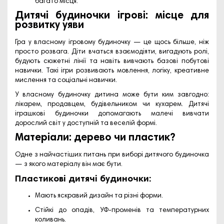
багато місця.
Дитячі будиночки ігрові: місце для
розвитку уяви
Гра у власному ігровому будиночку — це щось більше, ніж
просто розвага. Діти вчаться взаємодіяти, вигадують ролі,
будують сюжетні лінії та навіть вивчають базові побутові
навички. Такі ігри розвивають мовлення, логіку, креативне
мислення та соціальні навички.
У власному будиночку дитина може бути ким завгодно:
лікарем, продавцем, будівельником чи кухарем. Дитячі
іграшкові будиночки допомагають малечі вивчати
дорослий світ у доступній та веселій формі.
Матеріали: дерево чи пластик?
Одне з найчастіших питань при виборі дитячого будиночка
— з якого матеріалу він має бути.
Пластикові дитячі будиночки:
Мають яскравий дизайн та різні форми.
Стійкі до опадів, УФ-променів та температурних
коливань.