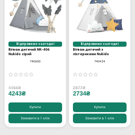
Відправимо сьогодні
Відправимо сьогодні
Вігвам дитячий NK-406
Вігвам дитячий з
Nukido сірий
ліхтариками Nukido
740600
740424
4466₴
2877₴
4243₴
2734₴
Купити
Купити
Замовити в 1 клік
Замовити в 1 клік