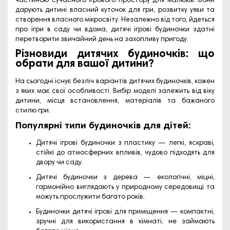
частиною сучасного ігрового простору для малюків. Вони
дарують дитині власний куточок для гри, розвитку уяви та
створення власного мікросвіту. Незалежно від того, йдеться
про ігри в саду чи вдома, дитячі ігрові будиночки здатні
перетворити звичайний день на захопливу пригоду.
Різновиди дитячих будиночків: що
обрати для вашої дитини?
На сьогодні існує безліч варіантів дитячих будиночків, кожен
з яких має свої особливості. Вибір моделі залежить від віку
дитини, місця встановлення, матеріалів та бажаного
стилю гри.
Популярні типи будиночків для дітей:
Дитячі ігрові будиночки з пластику — легкі, яскраві,
стійкі до атмосферних впливів, чудово підходять для
двору чи саду.
Дитячі будиночки з дерева — екологічні, міцні,
гармонійно виглядають у природному середовищі та
можуть прослужити багато років.
Будиночки дитячі ігрові для приміщення — компактні,
зручні для використання в кімнаті, не займають