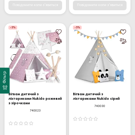
Повідомити коли з'явиться
Повідомити коли з'явиться
-5%
-5%
Фільтр
Вігвам дитячий з
Вігвам дитячий з
ліхтариками Nukido рожевий
ліхтариками Nukido сірий
з зірочками
740030
740023