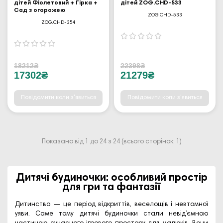
дітей Фіолетовий + Гірка +
дітей ZOG.CHD-533
Сад з огорожею
ZOG.CHD-533
ZOG.CHD-354
18212₴
22398₴
17302₴
21279₴
Повідомити коли з'явиться
Повідомити коли з'явиться
Показано від 1 до 24 з 24 (всього сторінок: 1)
Дитячі будиночки: особливий простір
для гри та фантазії
Дитинство — це період відкриттів, веселощів і невтомної
уяви. Саме тому дитячі будиночки стали невід’ємною