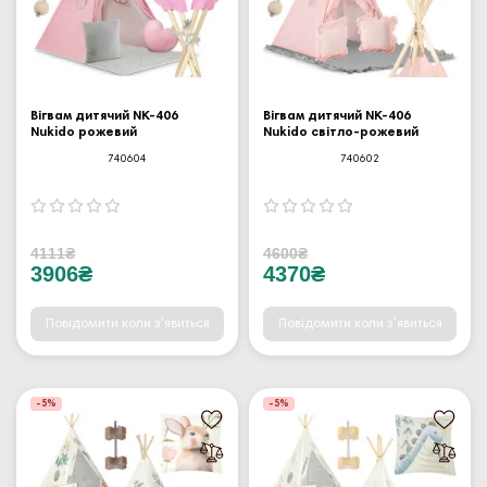
Вігвам дитячий NK-406
Вігвам дитячий NK-406
Nukido рожевий
Nukido світло-рожевий
740604
740602
4111₴
4600₴
3906₴
4370₴
Повідомити коли з'явиться
Повідомити коли з'явиться
-5%
-5%