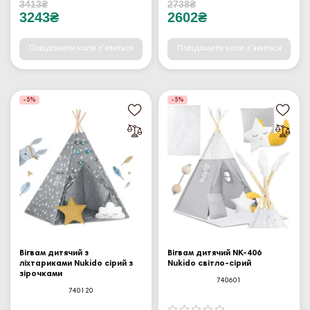
3413₴
2738₴
3243₴
2602₴
Повідомити коли з'явиться
Повідомити коли з'явиться
-5%
-5%
Вігвам дитячий з
Вігвам дитячий NK-406
ліхтариками Nukido сірий з
Nukido світло-сірий
зірочками
740601
740120