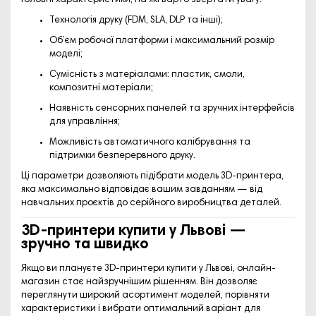
Головні характеристики, на які варто звертати увагу:
Технологія друку (FDM, SLA, DLP та інші);
Об’єм робочої платформи і максимальний розмір
моделі;
Сумісність з матеріалами: пластик, смоли,
композитні матеріали;
Наявність сенсорних панелей та зручних інтерфейсів
для управління;
Можливість автоматичного калібрування та
підтримки безперервного друку.
Ці параметри дозволяють підібрати модель 3D-принтера,
яка максимально відповідає вашим завданням — від
навчальних проєктів до серійного виробництва деталей.
3D-принтери купити у Львові —
зручно та швидко
Якщо ви плануєте
3D-принтери купити у Львові
, онлайн-
магазин стає найзручнішим рішенням. Він дозволяє
переглянути широкий асортимент моделей, порівняти
характеристики і вибрати оптимальний варіант для