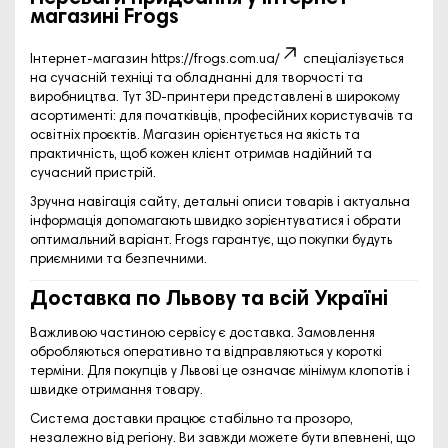
магазині Frogs
Інтернет-магазин
https://frogs.com.ua/
спеціалізується
на сучасній техніці та обладнанні для творчості та
виробництва. Тут
3D-принтери
представлені в широкому
асортименті: для початківців, професійних користувачів та
освітніх проєктів. Магазин орієнтується на якість та
практичність, щоб кожен клієнт отримав надійний та
сучасний пристрій.
Зручна навігація сайту, детальні описи товарів і актуальна
інформація допомагають швидко зорієнтуватися і обрати
оптимальний варіант. Frogs гарантує, що покупки будуть
приємними та безпечними.
Доставка по Львову та всій Україні
Важливою частиною сервісу є
доставка
. Замовлення
обробляються оперативно та відправляються у короткі
терміни. Для покупців
у Львові
це означає мінімум клопотів і
швидке отримання товару.
Система доставки працює стабільно та прозоро,
незалежно від регіону. Ви завжди можете бути впевнені, що