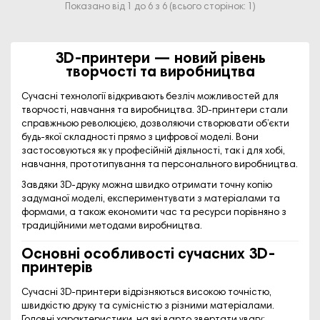
Показано від 1 до 6 з 6 (всього сторінок: 1)
3D-принтери — новий рівень
творчості та виробництва
Сучасні технології відкривають безліч можливостей для
творчості, навчання та виробництва.
3D-принтери
стали
справжньою революцією, дозволяючи створювати об’єкти
будь-якої складності прямо з цифрової моделі. Вони
застосовуються як у професійній діяльності, так і для хобі,
навчання, прототипування та персонального виробництва.
Завдяки 3D-друку можна швидко отримати точну копію
задуманої моделі, експериментувати з матеріалами та
формами, а також економити час та ресурси порівняно з
традиційними методами виробництва.
Основні особливості сучасних 3D-
принтерів
Сучасні
3D-принтери
відрізняються високою точністю,
швидкістю друку та сумісністю з різними матеріалами.