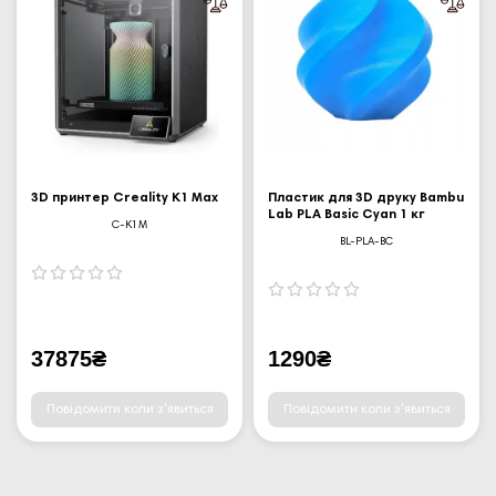
3D принтер Creality K1 Max
Пластик для 3D друку Bambu
Lab PLA Basic Cyan 1 кг
C-K1M
BL-PLA-BC
37875₴
1290₴
Повідомити коли з'явиться
Повідомити коли з'явиться