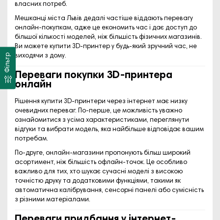
власних потреб.
Мешканці міста
Львів
дедалі частіше віддають перевагу
онлайн-покупкам, адже це економить час і дає доступ до
більшої кількості моделей, ніж більшість фізичних магазинів.
Ви можете
купити
3D-принтер у будь-який зручний час, не
Фільтр
виходячи з дому.
Переваги покупки 3D-принтера
онлайн
Рішення
купити
3D-принтери через інтернет має низку
очевидних переваг. По-перше, це можливість уважно
ознайомитися з усіма характеристиками, переглянути
відгуки та вибрати модель, яка найбільше відповідає вашим
потребам.
По-друге, онлайн-магазини пропонують більш широкий
асортимент, ніж більшість офлайн-точок. Це особливо
важливо для тих, хто шукає сучасні моделі з високою
точністю друку та додатковими функціями, такими як
автоматична калібрування, сенсорні панелі або сумісність
з різними матеріалами.
Переваги придбання у інтернет-