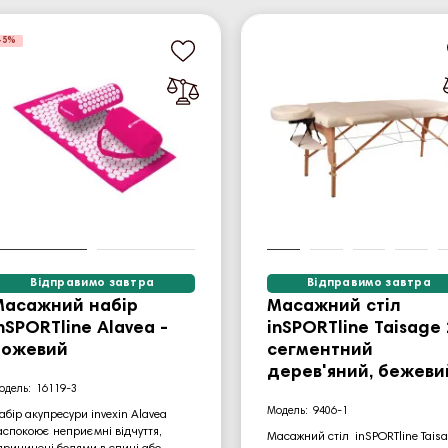
-5%
Відправимо завтра
Відправимо завтра
Масажний набір
Масажний стіл
nSPORTline Alavea -
inSPORTline Taisage 
рожевий
сегментний
дерев'яний, бежеви
16119-3
9406-1
абір акупресури invexin Alavea
аспокоює неприємні відчуття,
Масажний стіл inSPORTline Tais