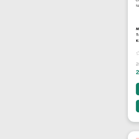
с
і
М
Т
К
2