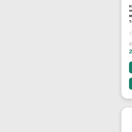
К
ш
М
Т
2