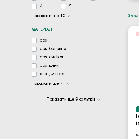
4
5
Показати ще 10
За з
МАТЕРІАЛ
abs
abs, бавовна
abs, силікон
abs, цинк
агат, метал
Показати ще 71
Показати ще 9 фільтрів
І
i