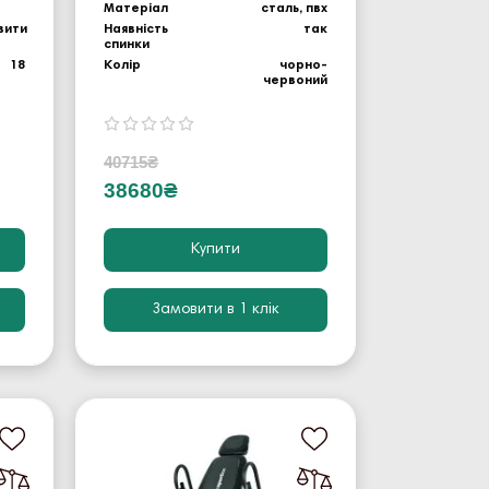
Матеріал
сталь, пвх
вити
Наявність
так
спинки
18
Колір
чорно-
червоний
40715₴
38680₴
Купити
Замовити в 1 клік