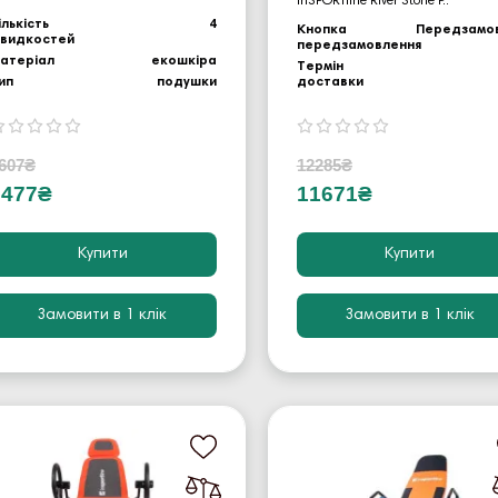
inSPORTline River Stone P..
ількість
4
Кнопка
Передзамо
видкостей
передзамовлення
атеріал
екошкіра
Термін
ип
подушки
доставки
607₴
12285₴
2477₴
11671₴
Купити
Купити
Замовити в 1 клік
Замовити в 1 клік