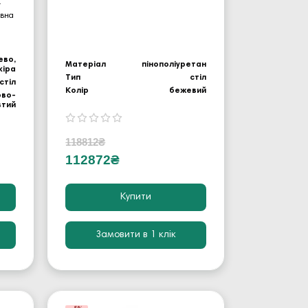
-
овна
ево,
Матеріал
пінополіуретан
кіра
Тип
стіл
стіл
Колір
бежевий
ово-
втий
118812₴
112872₴
Купити
Замовити в 1 клік