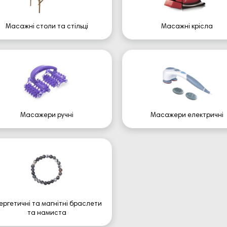
Масажні столи та стільці
Масажні крісла
Масажери ручні
Масажери електричні
ергетичні та магнітні браслети
та намиста