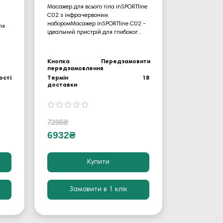
Масажер для всього тіла inSPORTline
C02 з інфрачервоним
наборомМасажер inSPORTline C02 -
ля
ідеальний пристрій для глибоког..
Кнопка
Передзамовити
передзамовлення
ості
Термін
18
доставки
7296₴
6932₴
Купити
Замовити в 1 клік