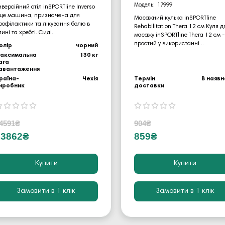
17999
нверсійний стіл inSPORTline Inverso
 це машина, призначена для
Масажний кулька inSPORTline
рофілактики та лікування болю в
Rehabilitation Thera 12 см Куля д
пині та хребті. Сиді..
масажу inSPORTline Thera 12 см -
простий у використанні ..
олір
чорний
аксимальна
130 кг
ага
авантаження
раїна-
Чехія
Термін
В наявн
иробник
доставки
4591₴
904₴
13862₴
859₴
Купити
Купити
Замовити в 1 клік
Замовити в 1 клік