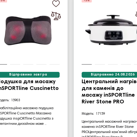
-5%
-5%
Відправимо завтра
Відправимо 24.08.2026
Подушка для масажу
Центральний нагрів
nSPORTline Cuscinetto
для каменів до
масажу inSPORTline
15903
River Stone PRO
еабілітаційна масажна подушка
nSPORTline Cuscinetto Масажна
17159
одушка inspORTline Cuscinetto з
Центральний масажний нагріва
легантним дизайном може ..
каменю inSPORTline River Stone
PROЦентральний кам'яний обігр