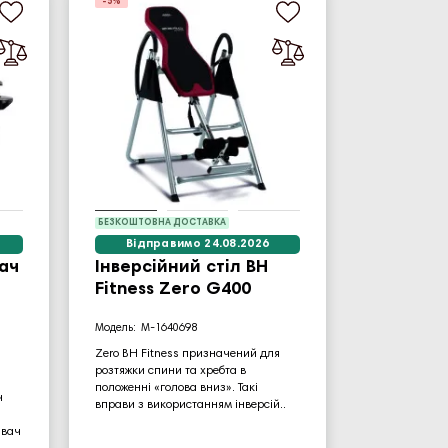
-5%
БЕЗКОШТОВНА ДОСТАВКА
Відправимо 24.08.2026
ач
Інверсійний стіл BH
Fitness Zero G400
M-1640698
Zero BH Fitness призначений для
розтяжки спини та хребта в
положенні «голова вниз». Такі
ч
вправи з використанням інверсій..
івач