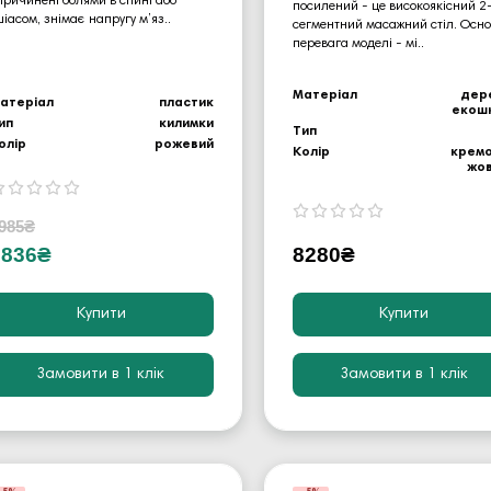
причинені болями в спині або
посилений - це високоякісний 2
шіасом, знімає напругу м’яз..
сегментний масажний стіл. Осн
перевага моделі - мі..
Матеріал
дер
атеріал
пластик
екош
ип
килимки
Тип
олір
рожевий
Колір
крем
жо
985₴
2836₴
8280₴
Купити
Купити
Замовити в 1 клік
Замовити в 1 клік