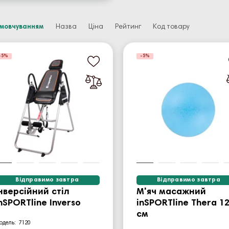
амовчуванням
Назва
Ціна
Рейтинг
Код товару
-5%
-5%
Відправимо завтра
Відправимо завтра
нверсійний стіл
М'яч масажний
nSPORTline Inverso
inSPORTline Thera 1
см
7120