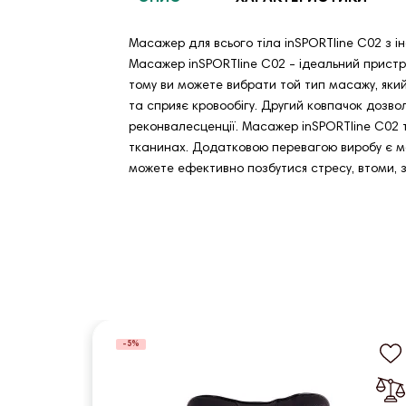
Масажер для всього тіла inSPORTline C02 з
Масажер inSPORTline C02 - ідеальний прист
тому ви можете вибрати той тип масажу, який 
та сприяє кровообігу. Другий ковпачок дозв
реконвалесценції. Масажер inSPORTline C02 
тканинах. Додатковою перевагою виробу є мож
можете ефективно позбутися стресу, втоми, з
-5%