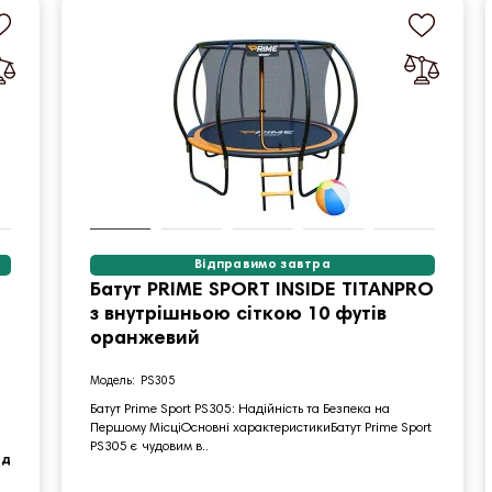
Відправимо завтра
Батут PRIME SPORT INSIDE TITANPRO
з внутрішньою сіткою 10 футів
оранжевий
PS305
Батут Prime Sport PS305: Надійність та Безпека на
Першому МісціОсновні характеристикиБатут Prime Sport
PS305 є чудовим в..
од