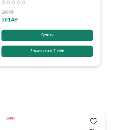
1067₴
24368₴
1014₴
2315
Купити
Замовити в 1 клік
-5%
-5%