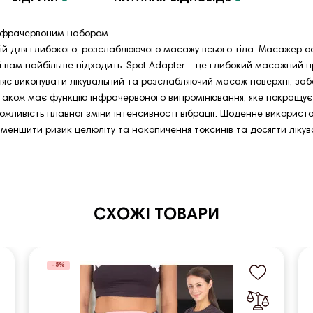
 інфрачервоним набором
рій для глибокого, розслаблюючого масажу всього тіла. Масажер
вам найбільше підходить. Spot Adapter - це глибокий масажний прис
оляє виконувати лікувальний та розслабляючий масаж поверхні, за
також має функцію інфрачервоного випромінювання, яке покращує 
ливість плавної зміни інтенсивності вібрації. Щоденне використа
меншити ризик целюліту та накопичення токсинів та досягти лікув
СХОЖІ ТОВАРИ
-5%