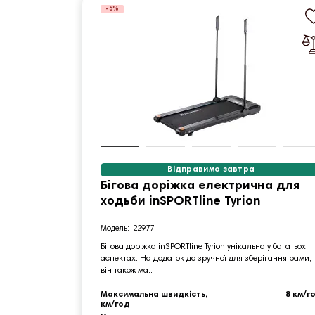
-5%
Відправимо завтра
Бігова доріжка електрична для
ходьби inSPORTline Tyrion
22977
Бігова доріжка inSPORTline Tyrion унікальна у багатьох
аспектах. На додаток до зручної для зберігання рами,
він також ма..
Максимальна швидкість,
8 км/г
км/год