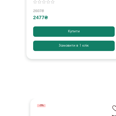
2607₴
2477₴
Купити
Замовити в 1 клік
-5%