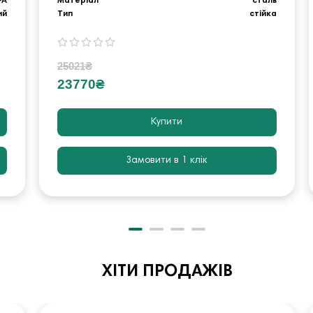
PA
Матеріал
сталь
ий
Тип
стійка
25021₴
23770₴
Купити
Замовити в 1 клік
ХІТИ ПРОДАЖІВ