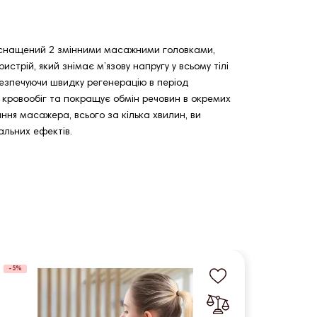
 оснащений 2 змінними масажними головками,
трій, який знімає м’язову напругу у всьому тілі
безпечуючи швидку регенерацію в період
кровообіг та покращує обмін речовин в окремих
ння масажера, всього за кілька хвилин, ви
альних ефектів.
-5%
-5%