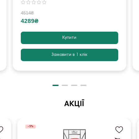
4514₴
4289₴
Купити
Замовити в 1 клік
АКЦІЇ
-5%