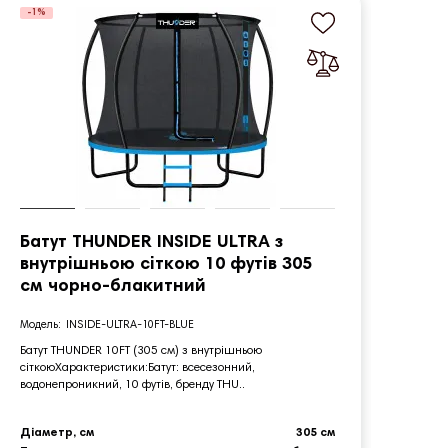
-1%
-1%
Батут THUNDER INSIDE ULTRA з
Бату
внутрішньою сіткою 10 футів 305
внут
см чорно-блакитний
чор
INSIDE-ULTRA-10FT-BLUE
Батут THUNDER 10FT (305 см) з внутрішньою
Батут 
сіткоюХарактеристики:Батут: всесезонний,
сіткою
водонепроникний, 10 футів, бренду THU..
водонеп
Діаметр, см
305 см
Діамет