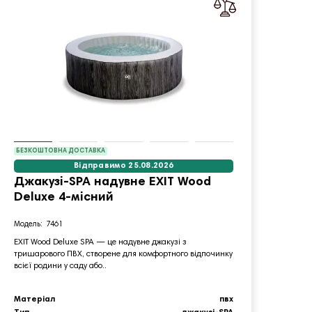
БЕЗКОШТОВНА ДОСТАВКА
Відправимо 25.08.2026
Джакузі-SPA надувне EXIT Wood
Стій
Deluxe 4-місний
BALL
чор
7461
EXIT Wood Deluxe SPA — це надувне джакузі з
тришарового ПВХ, створене для комфортного відпочинку
Міні‑б
всієї родини у саду або..
портати
активно
Матеріал
пвх
Діамет