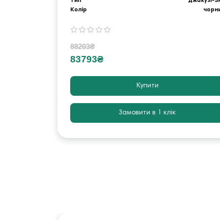
Тип
джакузі-S
Колір
чорн
88203₴
83793₴
Купити
Замовити в 1 клік