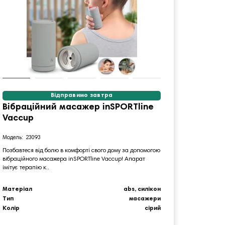
Відправимо завтра
Вібраційний масажер inSPORTline
Пояс 
Vaccup
inSPOR
23093
7
Позбавтеся від болю в комфорті свого дому за допомогою
Вібраційн
вібраційного масажера inSPORTline Vaccup! Апарат
пристрій 
імітує терапію к..
який ефек
Клас
Матеріал
abs, силікон
Тип
Тип
масажери
Максима
Колір
сірий
наванта