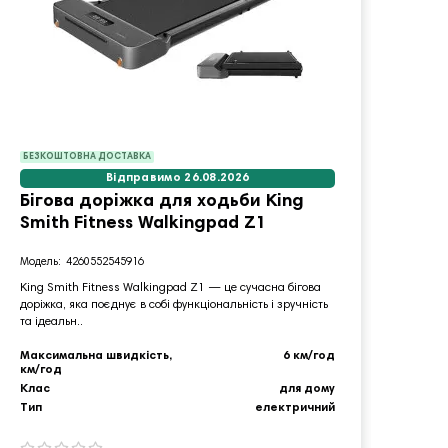
БЕЗКОШТОВНА ДОСТАВКА
БЕЗКО
Відправимо 26.08.2026
Бігова доріжка для ходьби King
Набі
Smith Fitness Walkingpad Z1
SPO
майд
4260552545916
King Smith Fitness Walkingpad Z1 — це сучасна бігова
доріжка, яка поєднує в собі функціональність і зручність
Повний
та ідеальн..
SPORTP
облашт
Максимальна швидкість,
6 км/год
км/год
Матер
Клас
для дому
Тип
Тип
електричний
Колір