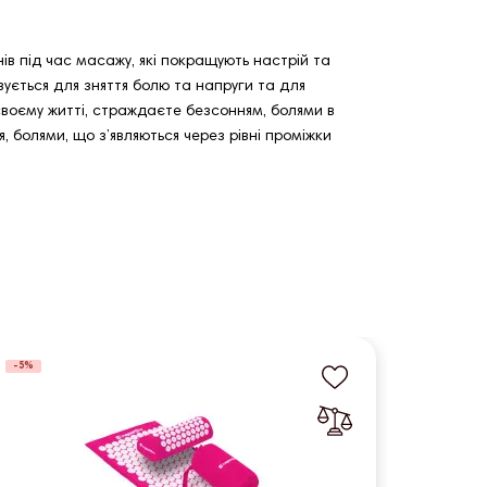
в під час масажу, які покращують настрій та
ується для зняття болю та напруги та для
воєму житті, страждаєте безсонням, болями в
я, болями, що з’являються через рівні проміжки
-5%
-5%