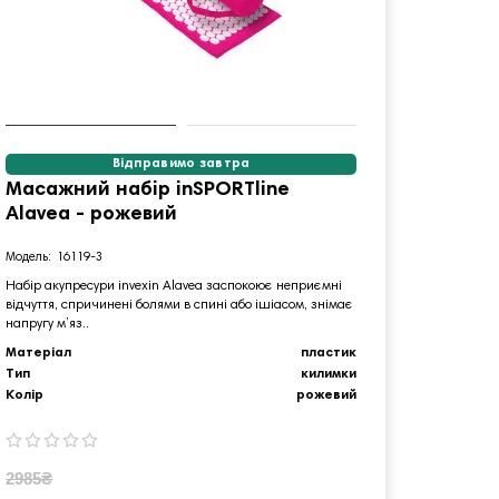
Відправимо завтра
Масажний набір inSPORTline
Килим
Alavea - рожевий
inSPO
16119-3
2
Набір акупресури invexin Alavea заспокоює неприємні
Масажний 
відчуття, спричинені болями в спині або ішіасом, знімає
насолоджу
напругу м’яз..
власного 
Матеріал
пластик
Тип
килимки
Колір
рожевий
Термін д
2985₴
911₴