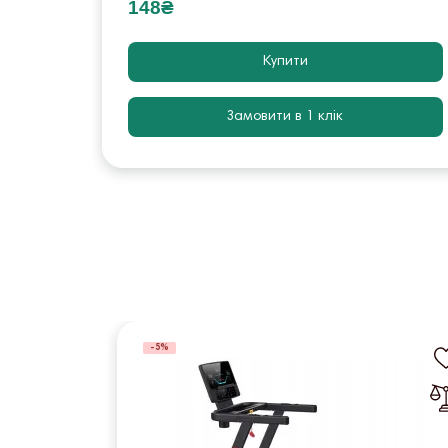
148₴
Купити
Замовити в 1 клік
-5%