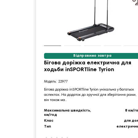
Відправимо завтра
Бігова доріжка електрична для
ходьби inSPORTline Tyrion
22977
Бігова доріжка inSPORTline Tyrion унікальна у багатьох
аспектах. На додаток до зручної для зберігання рами,
він також ма..
Максимальна швидкість,
8 км/г
км/год
Клас
для до
Тип
електричн