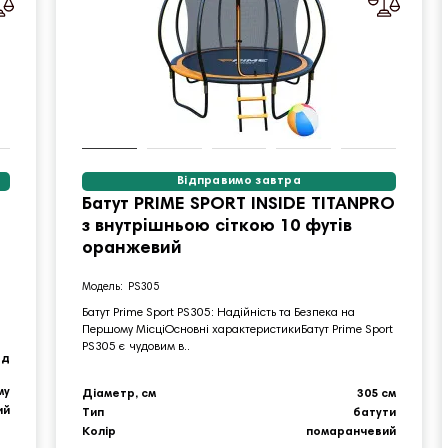
Відправимо завтра
Батут PRIME SPORT INSIDE TITANPRO
з внутрішньою сіткою 10 футів
оранжевий
PS305
Батут Prime Sport PS305: Надійність та Безпека на
Першому МісціОсновні характеристикиБатут Prime Sport
PS305 є чудовим в..
од
му
Діаметр, см
305 см
ий
Тип
батути
Колір
помаранчевий