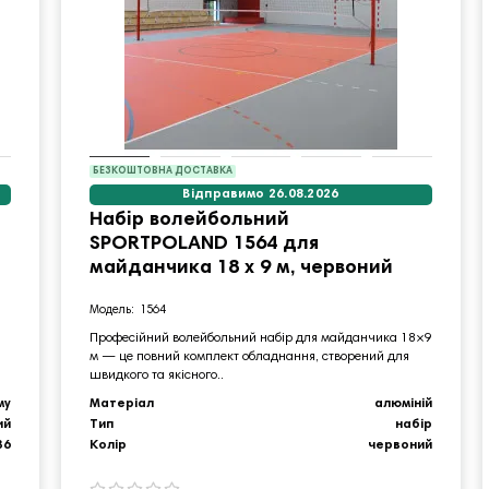
БЕЗКОШТОВНА ДОСТАВКА
Відправимо 26.08.2026
Набір волейбольний
SPORTPOLAND 1564 для
майданчика 18 х 9 м, червоний
1564
Професійний волейбольний набір для майданчика 18×9
м — це повний комплект обладнання, створений для
швидкого та якісного..
му
Матеріал
алюміній
ий
Тип
набір
36
Колір
червоний