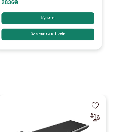
2836₴
866₴
Купити
Замовити в 1 клік
-5%