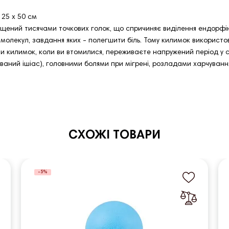
25 x 50 см
щений тисячами точкових голок, що спричиняє виділення ендорфіні
молекул, завдання яких - полегшити біль. Тому килимок використов
и килимок, коли ви втомилися, переживаєте напружений період у с
к званий ішіас), головними болями при мігрені, розладами харчуванн
СХОЖІ ТОВАРИ
-5%