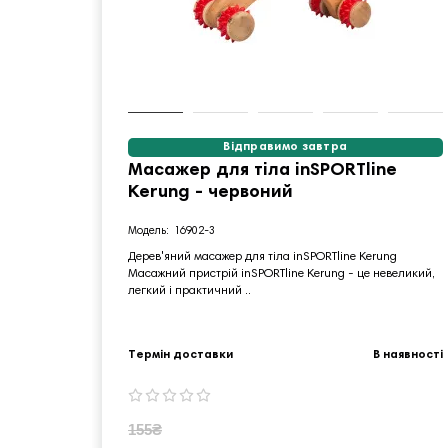
Відправимо завтра
Масажер для тіла inSPORTline
Kerung - червоний
16902-3
Дерев'яний масажер для тіла inSPORTline Kerung
Масажний пристрій inSPORTline Kerung - це невеликий,
легкий і практичний ..
Термін доставки
В наявності
155₴