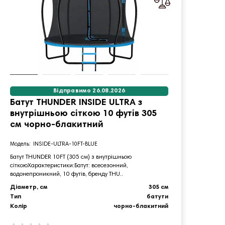
Відправимо 26.08.2026
Батут THUNDER INSIDE ULTRA з
Бату
внутрішньою сіткою 10 футів 305
внут
см чорно-блакитний
чор
INSIDE-ULTRA-10FT-BLUE
Батут THUNDER 10FT (305 см) з внутрішньою
Батут 
сіткоюХарактеристики:Батут: всесезонний,
сіткою
водонепроникний, 10 футів, бренду THU..
водонеп
Діаметр, см
305 см
Діамет
Тип
батути
Тип
Колір
чорно-блакитний
Колір