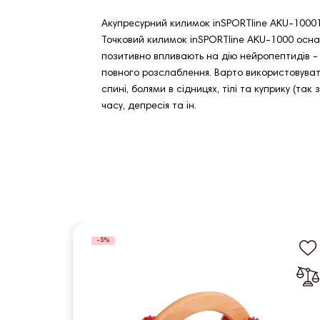
Акупресурний килимок inSPORTline AKU-10001
Точковий килимок inSPORTline AKU-1000 осна
позитивно впливають на дію нейропептидів - 
повного розслаблення. Варто використовуват
спині, болями в сідницях, тілі та куприку (та
часу, депресія та ін.
-5%