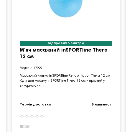
Відправимо завтра
М'яч масажний inSPORTline Thera
12 см
17999
Масажний кулька inSPORTline Rehabilitation Thera 12 см
Куля для масажу inSPORTline Thera 12 см - простий у
використанні ..
Термін доставки
В наявності
904₴