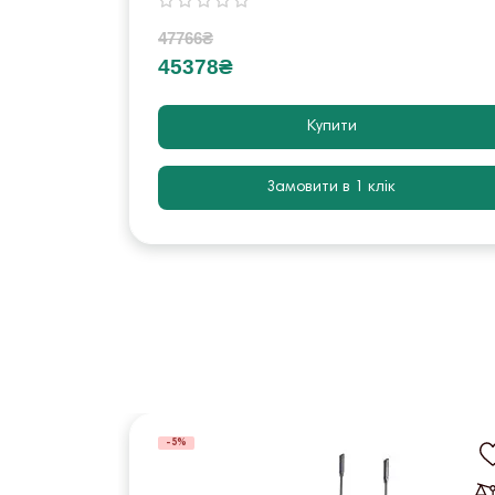
47766₴
45378₴
Купити
Замовити в 1 клік
-5%