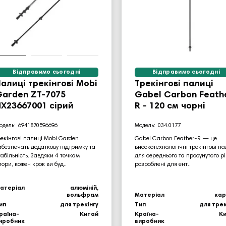
Відправимо сьогодні
Відправимо сьогодні
алиці трекінгові Mobi
Трекінгові палиці
arden ZT-7075
Gabel Carbon Feath
X23667001 сірий
R - 120 см чорні
6941870596696
034.0177
рекінгові палиці Mobi Garden
Gabel Carbon Feather-R — це
абезпечать додаткову підтримку та
високотехнологічні трекінгові па
табільність. Завдяки 4 точкам
для середнього та просунутого рі
пори, кожен крок ви буд..
розроблені для ент..
атеріал
алюміній,
вольфрам
Матеріал
ка
ип
для трекінгу
Тип
для трек
раїна-
Китай
Країна-
К
иробник
виробник