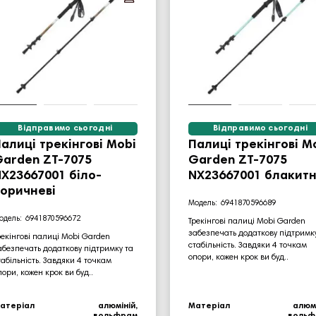
Відправимо сьогодні
Відправимо сьогодні
алиці трекінгові Mobi
Палиці трекінгові M
arden ZT-7075
Garden ZT-7075
X23667001 біло-
NX23667001 блакитн
оричневі
6941870596689
6941870596672
Трекінгові палиці Mobi Garden
забезпечать додаткову підтримк
рекінгові палиці Mobi Garden
стабільність. Завдяки 4 точкам
абезпечать додаткову підтримку та
опори, кожен крок ви буд..
табільність. Завдяки 4 точкам
пори, кожен крок ви буд..
атеріал
алюміній,
Матеріал
алюмі
вольфрам
вольф