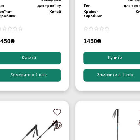
ип
для трекінгу
Тип
для трек
раїна-
Китай
Країна-
К
иробник
виробник
1450₴
1450₴
Купити
Купити
Замовити в 1 клік
Замовити в 1 клік