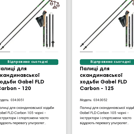
Відправимо сьогодні
Відправимо сьогодні
алиці для
Палиці для
скандинавської
скандинавської
одьби Gabel FLD
ходьби Gabel FLD
arbon - 120
Carbon - 125
034.0051
034.0052
алиці для скандинавської ходьби
Палиці для скандинавської ходь
abel FLD Carbon 105 чорні -
Gabel FLD Carbon 105 чорні -
нструктори і спортсмени часто
інструктори і спортсмени часто
іддають перевагу ультралег..
віддають перевагу ультралег..