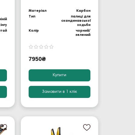
Матеріал
Карбон
Тип
палиці для
іній
скандинавської
інгу
ходьби
итай
Колір
чорний/
зелений
7950₴
Купити
Замовити в 1 клік