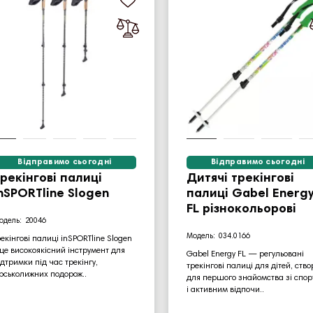
Відправимо сьогодні
Відправимо сьогодні
рекінгові палиці
Дитячі трекінгові
nSPORTline Slogen
палиці Gabel Energ
FL різнокольорові
20046
034.0166
рекінгові палиці inSPORTline Slogen
 це високоякісний інструмент для
Gabel Energy FL — регульовані
ідтримки під час трекінгу,
трекінгові палиці для дітей, ство
ірськолижних подорож..
для першого знайомства зі спор
і активним відпочи..