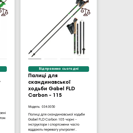
Відправимо сьогодні
Палиці для
y
скандинавської
ходьби Gabel FLD
Carbon - 115
034.0050
рені
Палиці для скандинавської ходьби
том
Gabel FLD Carbon 105 чорні -
інструктори і спортсмени часто
віддають перевагу ультралег..