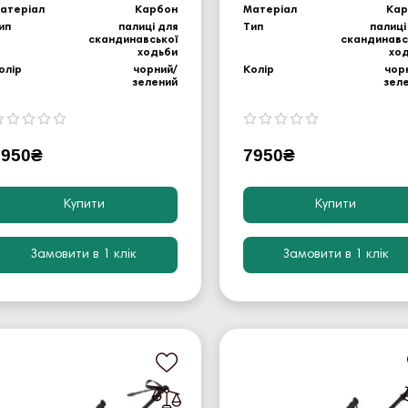
атеріал
Карбон
Матеріал
Кар
ип
палиці для
Тип
палиці
скандинавської
скандинавс
ходьби
хо
олір
чорний/
Колір
чор
зелений
зел
7950₴
7950₴
Купити
Купити
Замовити в 1 клік
Замовити в 1 клік