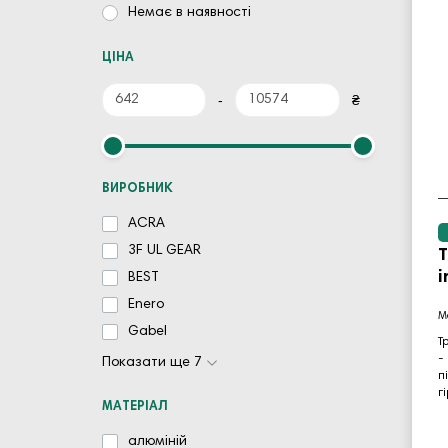
Немає в наявності
ЦІНА
-
₴
ВИРОБНИК
ACRA
3F UL GEAR
Т
i
BEST
Enero
Gabel
Т
-
Показати ще 7
п
г
МАТЕРІАЛ
алюміній