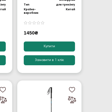
інгу
Тип
для трекінгу
итай
Країна-
Китай
виробник
1450₴
Купити
Замовити в 1 клік