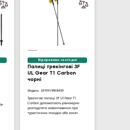
Відправимо сьогодні
Палиці трекінгові 3F
UL Gear T1 Carbon
чорні
6970919908459
Трекінгові палиці 3F Ul Gear T1
Carbon допомагають рівномірно
би
розподіляти навантаження при
туристичних походах або занят..