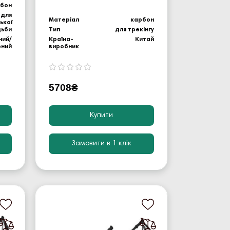
бон
 для
Матеріал
карбон
ької
дьби
Тип
для трекінгу
ний/
Країна-
Китай
ений
виробник
5708₴
Купити
Замовити в 1 клік