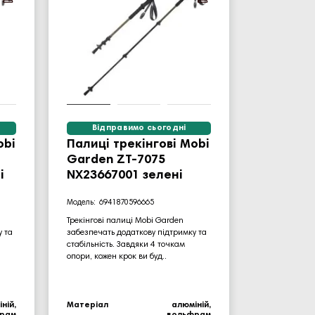
Відправимо сьогодні
obi
Палиці трекінгові Mobi
Garden ZT-7075
і
NX23667001 зелені
6941870596665
Трекінгові палиці Mobi Garden
у та
забезпечать додаткову підтримку та
стабільність. Завдяки 4 точкам
опори, кожен крок ви буд..
ній,
Матеріал
алюміній,
рам
вольфрам