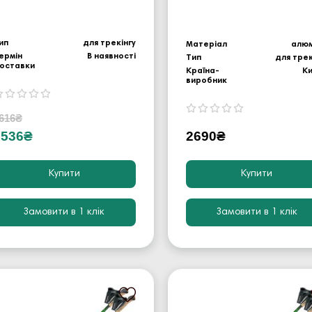
ип
для трекінгу
Матеріал
алюм
ермін
В наявності
Тип
для трек
оставки
Країна-
К
виробник
616₴
1536₴
2690₴
Купити
Купити
Замовити в 1 клік
Замовити в 1 клік