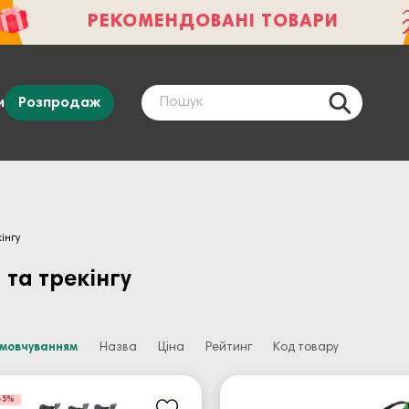
РЕКОМЕНДОВАНІ ТОВАРИ
и
Розпродаж
інгу
 та трекінгу
амовчуванням
Назва
Ціна
Рейтинг
Код товару
-5%