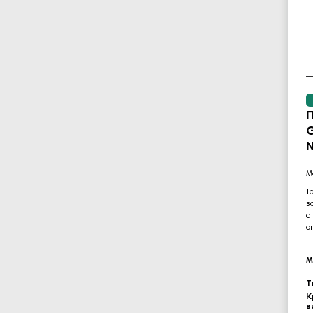
П
G
N
Т
з
с
о
М
Т
К
в