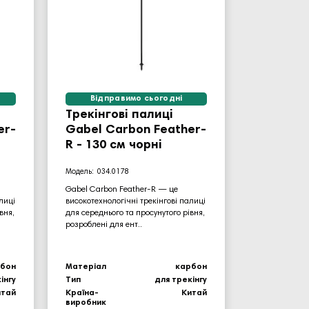
Відправимо сьогодні
Трекінгові палиці
er-
Gabel Carbon Feather-
R - 130 см чорні
034.0178
Gabel Carbon Feather-R — це
лиці
високотехнологічні трекінгові палиці
вня,
для середнього та просунутого рівня,
розроблені для ент..
рбон
Матеріал
карбон
інгу
Тип
для трекінгу
итай
Країна-
Китай
виробник