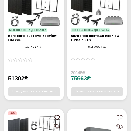
БЕЗКОШТОВНА ДОСТАВКА
БЕЗКОШТОВНА ДОСТАВКА
Балконна система EcoFlow
Балконна система EcoFlow
Classic
Classic Plus
M-12997725
M-12997724
79645₴
51302₴
75663₴
Повідомити коли з'явиться
Повідомити коли з'явиться
-5%