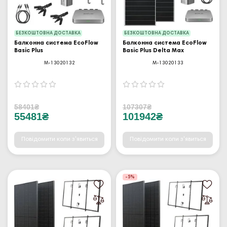
БЕЗКОШТОВНА ДОСТАВКА
БЕЗКОШТОВНА ДОСТАВКА
Балконна система EcoFlow
Балконна система EcoFlow
Basic Plus
Basic Plus Delta Max
M-13020132
M-13020133
58401₴
107307₴
55481₴
101942₴
Повідомити коли з'явиться
Повідомити коли з'явиться
-5%