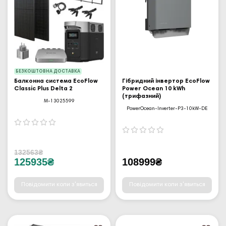
БЕЗКОШТОВНА ДОСТАВКА
Балконна система EcoFlow
Гібридний інвертор EcoFlow
Classic Plus Delta 2
Power Ocean 10 kWh
(трифазний)
M-13025599
PowerOcean-Inverter-P3-10kW-DE
132563₴
125935₴
108999₴
Повідомити коли з'явиться
Повідомити коли з'явиться