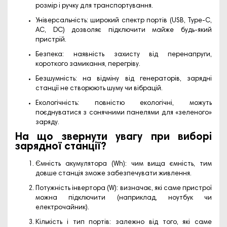
розмір і ручку для транспортування.
Універсальність: широкий спектр портів (USB, Type-C,
AC, DC) дозволяє підключити майже будь-який
пристрій.
Безпека: наявність захисту від перенапруги,
короткого замикання, перегріву.
Безшумність: на відміну від генераторів, зарядні
станції не створюють шуму чи вібрацій.
Екологічність: повністю екологічні, можуть
поєднуватися з сонячними панелями для «зеленого»
заряду.
На що звернути увагу при виборі
зарядної станції?
Ємність акумулятора (Wh): чим вища ємність, тим
довше станція зможе забезпечувати живлення.
Потужність інвертора (W): визначає, які саме пристрої
можна підключити (наприклад, ноутбук чи
електрочайник).
Кількість і тип портів: залежно від того, які саме