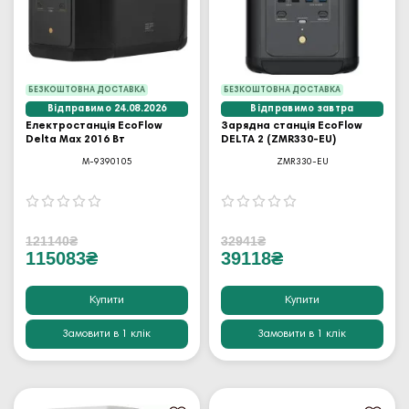
БЕЗКОШТОВНА ДОСТАВКА
БЕЗКОШТОВНА ДОСТАВКА
Відправимо 24.08.2026
Відправимо завтра
Електростанція EcoFlow
Зарядна станція EcoFlow
Delta Max 2016 Вт
DELTA 2 (ZMR330-EU)
M-9390105
ZMR330-EU
121140₴
32941₴
115083₴
39118₴
Купити
Купити
Замовити в 1 клік
Замовити в 1 клік