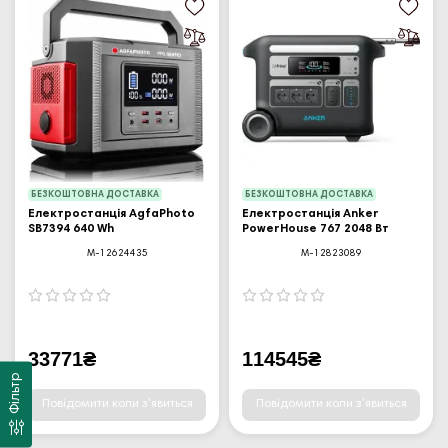
БЕЗКОШТОВНА ДОСТАВКА
БЕЗКОШТОВНА ДОСТАВКА
Електростанція AgfaPhoto
Електростанція Anker
SB7394 640 Wh
PowerHouse 767 2048 Вт
M-12624435
M-12823089
33771₴
114545₴
Фільтр
Повідомити коли з'явиться
Повідомити коли з'явиться