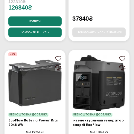
122310₴
126840₴
37840₴
Купити
Замовити в 1 клік
Повідомити коли з'явиться
-5%
БЕЗКОШТОВНА ДОСТАВКА
БЕЗКОШТОВНА ДОСТАВКА
EcoFlow Bateria Power Kits
Інтелектуальний генератор
2048 Wh
енергії EcoFlow
M-11926425
M-10704179