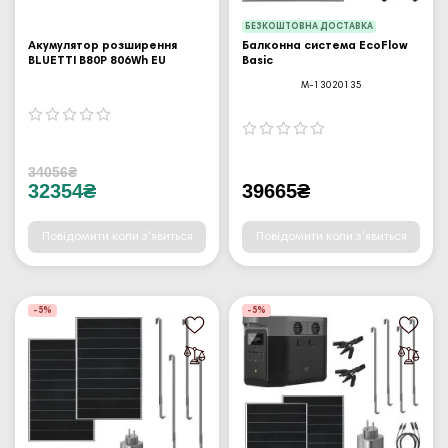
БЕЗКОШТОВНА ДОСТАВКА
Акумулятор розширення
Балконна система EcoFlow
BLUETTI B80P 806Wh EU
Basic
M-13020135
34056₴
32354₴
39665₴
Повідомити коли з'явиться
Повідомити коли з'явиться
-5%
-5%