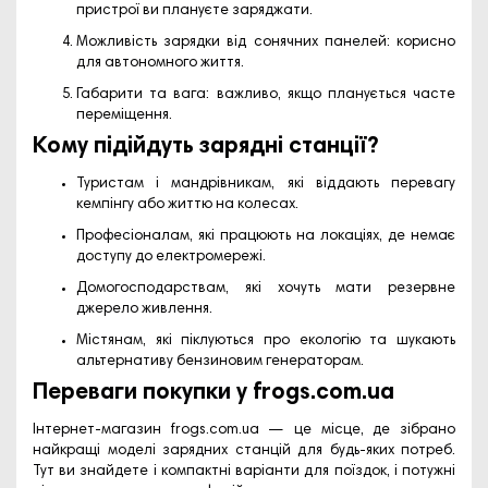
пристрої ви плануєте заряджати.
Можливість зарядки від сонячних панелей: корисно
для автономного життя.
Габарити та вага: важливо, якщо планується часте
переміщення.
Кому підійдуть зарядні станції?
Туристам і мандрівникам, які віддають перевагу
кемпінгу або життю на колесах.
Професіоналам, які працюють на локаціях, де немає
доступу до електромережі.
Домогосподарствам, які хочуть мати резервне
джерело живлення.
Містянам, які піклуються про екологію та шукають
альтернативу бензиновим генераторам.
Переваги покупки у frogs.com.ua
Інтернет-магазин
frogs.com.ua
— це місце, де зібрано
найкращі моделі зарядних станцій для будь-яких потреб.
Тут ви знайдете і компактні варіанти для поїздок, і потужні