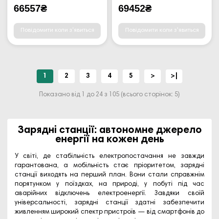
66557₴
69452₴
Повідомити коли з'явиться
Повідомити коли з'явиться
1
2
3
4
5
>
>|
Показано від 1 до 24 з 105 (всього сторінок: 5)
Зарядні станції: автономне джерело
енергії на кожен день
У світі, де стабільність електропостачання не завжди
гарантована, а мобільність стає пріоритетом, зарядні
станції виходять на перший план. Вони стали справжнім
порятунком у поїздках, на природі, у побуті під час
аварійних відключень електроенергії. Завдяки своїй
універсальності, зарядні станції здатні забезпечити
живленням широкий спектр пристроїв — від смартфонів до