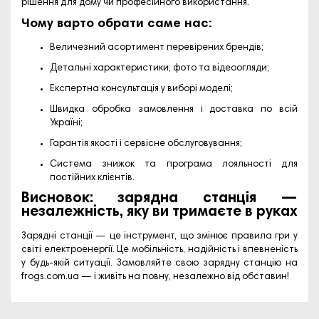
рішення для дому чи професійного використання.
Чому варто обрати саме нас:
Величезний асортимент перевірених брендів;
Детальні характеристики, фото та відеоогляди;
Експертна консультація у виборі моделі;
Швидка обробка замовлення і доставка по всій
Україні;
Гарантія якості і сервісне обслуговування;
Система знижок та програма лояльності для
постійних клієнтів.
Висновок: зарядна станція —
незалежність, яку ви тримаєте в руках
Зарядні станції — це інструмент, що змінює правила гри у
світі електроенергії. Це мобільність, надійність і впевненість
у будь-якій ситуації. Замовляйте свою зарядну станцію на
frogs.com.ua
— і живіть на повну, незалежно від обставин!