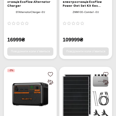
станція EcoFlow Alternator
електростанція EcoFlow
Charger
Power Get Set Kit без
батарей (ZMM100-Combo1-
EFAlternatorCharger-EU
ZMM100-Combo1-EU
EU)
16999₴
109999₴
Повідомити коли з'явиться
Повідомити коли з'явиться
-5%