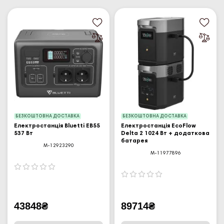
БЕЗКОШТОВНА ДОСТАВКА
БЕЗКОШТОВНА ДОСТАВКА
Електростанція Bluetti EB55
Електростанція EcoFlow
537 Вт
Delta 2 1024 Вт + додаткова
батарея
M-12923290
M-11977896
43848₴
89714₴