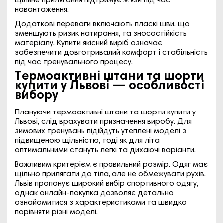
щільне прилягання підтримує м’язи під час
навантаження.
Додаткові переваги включають пласкі шви, що
зменшують ризик натирання, та зносостійкість
матеріалу. Купити якісний виріб означає
забезпечити довготривалий комфорт і стабільність
під час тренувального процесу.
Термоактивні штани та шорти
купити у Львові — особливості
вибору
Плануючи термоактивні штани та шорти купити у
Львові, слід врахувати призначення виробу. Для
зимових тренувань підійдуть утеплені моделі з
підвищеною щільністю, тоді як для літа
оптимальними стануть легкі та дихаючі варіанти.
Важливим критерієм є правильний розмір. Одяг має
щільно прилягати до тіла, але не обмежувати рухів.
Львів пропонує широкий вибір спортивного одягу,
однак онлайн-покупка дозволяє детально
ознайомитися з характеристиками та швидко
порівняти різні моделі.