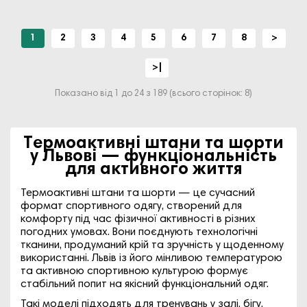
1
2
3
4
5
6
7
8
>
>|
Показано від 1 до 24 з 189 (всього сторінок: 8)
Термоактивні штани та шорти
у Львові — функціональність
для активного життя
Термоактивні штани та шорти — це сучасний
формат спортивного одягу, створений для
комфорту під час фізичної активності в різних
погодних умовах. Вони поєднують технологічні
тканини, продуманий крій та зручність у щоденному
використанні. Львів із його мінливою температурою
та активною спортивною культурою формує
стабільний попит на якісний функціональний одяг.
Такі моделі підходять для тренувань у залі, бігу,