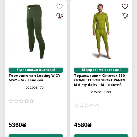
Відправимо сьогодні
Відправимо сьогодні
Термоштани ч Lasting WICY
Термоштани ч Ortovox 230
6262 - M - зелений
COMPETITION SHORT PANTS
M dirty daisy - M - жовтий
002.001.1704
025.001.0193
5360₴
4580₴