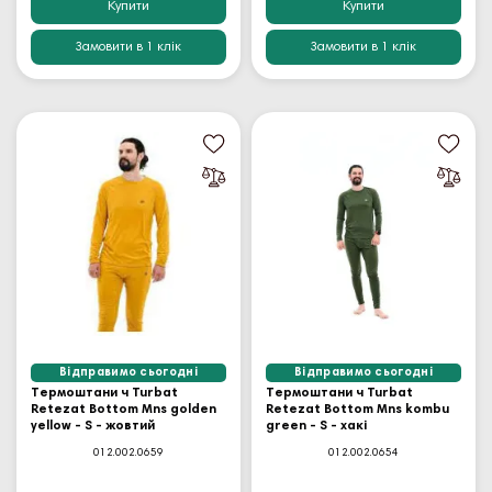
Купити
Купити
Замовити в 1 клік
Замовити в 1 клік
Відправимо сьогодні
Відправимо сьогодні
Термоштани ч Turbat
Термоштани ч Turbat
Retezat Bottom Mns golden
Retezat Bottom Mns kombu
yellow - S - жовтий
green - S - хакі
012.002.0659
012.002.0654