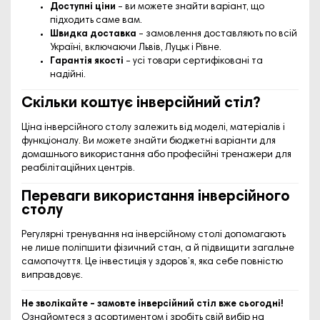
Доступні ціни
– ви можете знайти варіант, що
підходить саме вам.
Швидка доставка
– замовлення доставляють по всій
Україні, включаючи Львів, Луцьк і Рівне.
Гарантія якості
– усі товари сертифіковані та
надійні.
Скільки коштує інверсійний стіл?
Ціна інверсійного столу залежить від моделі, матеріалів і
функціоналу. Ви можете знайти бюджетні варіанти для
домашнього використання або професійні тренажери для
реабілітаційних центрів.
Переваги використання інверсійного
столу
Регулярні тренування на інверсійному столі допомагають
не лише поліпшити фізичний стан, а й підвищити загальне
самопочуття. Це інвестиція у здоров’я, яка себе повністю
виправдовує.
Не зволікайте – замовте інверсійний стіл вже сьогодні!
Ознайомтеся з асортиментом і зробіть свій вибір на