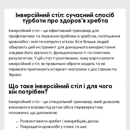
Інверсійний стіл: сучасний спосіб
турботи про здоров'я хребта
Інверсійний стіл – це ефективний тренажер для
профілактики та лікування проблем із хребтом, поліпшення
кровообігу і зняття напруги у м'язах. Все більше людей
обирають цей інструмент для домашнього використання
завдяки його зручності, функціональності та помітним
результатам. У цій статті розглянемо, чому варто купити
інверсійний стіл, як правильно обрати модель та які
переваги пропонують інтернет-магазини з доставкою по
Україні.
Що таке інверсійний стіл і для чого
він потрібен?
Інверсійний стіл – це спеціальний тренажер, який дозволяє
виконувати вправи під кутом або в перевернутому
положенні, що допомагає:
Розвантажити хребет і міжхребцеві диски.
Покращити кровообіг у спині та шиї.