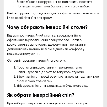
Зняти м'язове напруження та поліпшити поставу.
Полегшити симптоми болю в спині та суглобах.
Цей інструмент підходить як для профілактичних занять, так
і для реабілітації після травм.
Чому обирають інверсійні столи?
Відгуки про інверсійний стіл підтверджують його
ефективність у поліпшенні стану хребта. Багато
користувачів зазначають, що регулярні тренування
допомагають зменшити біль і відновити комфорт у
повсякденному житті.
Основні переваги інверсійного столу:
Простота використання – тренажер легко
налаштувати під зріст та вагу користувача.
Ефективність – перші результати можна помітити вже
після кількох тренувань.
Універсальність – підходить для будь-якого віку.
Як обрати інверсійний стіл?
При виборі столу варто враховувати кілька факторів: