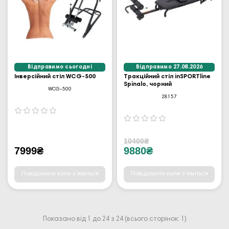
Відправимо сьогодні
Відправимо 27.08.2026
Інверсійний стіл WCG-500
Тракційний стіл inSPORTline
Spinalo, чорний
WCG-500
28157
10400₴
7999₴
9880₴
Повідомити коли з'явиться
Повідомити коли з'явиться
Показано від 1 до 24 з 24 (всього сторінок: 1)