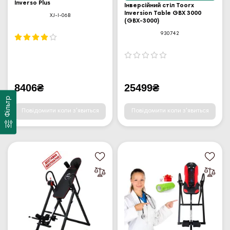
Inverso Plus
Інверсійний стіл Toorx
Inversion Table GBX 3000
XJ-I-06B
(GBX-3000)
930742
8406₴
25499₴
Фільтр
Повідомити коли з'явиться
Повідомити коли з'явиться