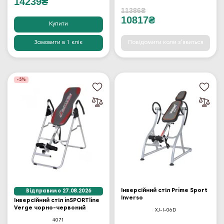
14239₴
11386₴
10817₴
Купити
Замовити в 1 клік
Повідомити коли з'явиться
-5%
Інверсійний стіл Prime Sport
Відправимо 27.08.2026
Inverso
Інверсійний стіл inSPORTline
Verge чорно-червоний
XJ-I-06D
4071