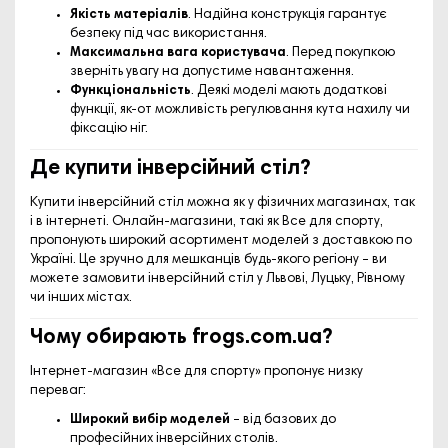
Якість матеріалів
. Надійна конструкція гарантує
безпеку під час використання.
Максимальна вага користувача
. Перед покупкою
зверніть увагу на допустиме навантаження.
Функціональність
. Деякі моделі мають додаткові
функції, як-от можливість регулювання кута нахилу чи
фіксацію ніг.
Де купити інверсійний стіл?
Купити інверсійний стіл можна як у фізичних магазинах, так
і в інтернеті. Онлайн-магазини, такі як
Все для спорту
,
пропонують широкий асортимент моделей з доставкою по
Україні. Це зручно для мешканців будь-якого регіону – ви
можете замовити інверсійний стіл у Львові, Луцьку, Рівному
чи інших містах.
Чому обирають
frogs.com.ua
?
Інтернет-магазин «Все для спорту» пропонує низку
переваг:
Широкий вибір моделей
– від базових до
професійних інверсійних столів.