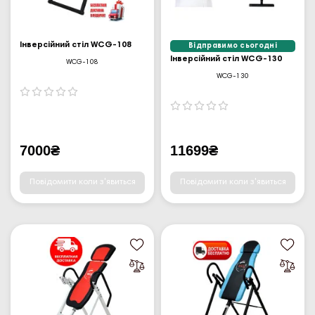
Інверсійний стіл WCG-108
Відправимо сьогодні
Інверсійний стіл WCG-130
WCG-108
WCG-130
7000₴
11699₴
Повідомити коли з'явиться
Повідомити коли з'явиться