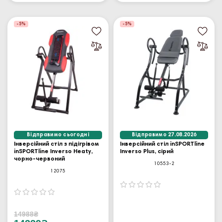
-5%
-5%
Відправимо сьогодні
Відправимо 27.08.2026
Інверсійний стіл з підігрівом
Інверсійний стіл inSPORTline
inSPORTline Inverso Heaty,
Inverso Plus, сірий
чорно-червоний
10553-2
12075
14988₴