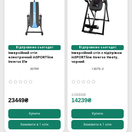
Відправимо сьогодні
Відправимо сьогодні
Інверсійний стіл
Інверсійний стіл з підігрівом
електричний inSPORTline
inSPORTline Inverso Heaty,
Inverso Ele
чорний
20709
12075-2
14988₴
23449₴
14239₴
Купити
Купити
Замовити в 1 клік
Замовити в 1 клік