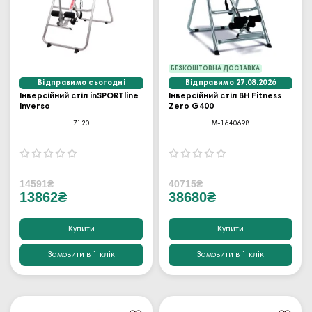
БЕЗКОШТОВНА ДОСТАВКА
Відправимо сьогодні
Відправимо 27.08.2026
Інверсійний стіл inSPORTline
Інверсійний стіл BH Fitness
Inverso
Zero G400
7120
M-1640698
14591₴
40715₴
13862₴
38680₴
Купити
Купити
Замовити в 1 клік
Замовити в 1 клік