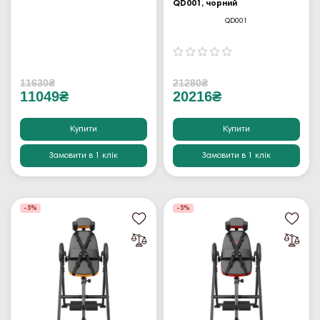
QD001, чорний
QD001
11630₴
21280₴
11049₴
20216₴
Купити
Купити
Замовити в 1 клік
Замовити в 1 клік
-5%
-5%