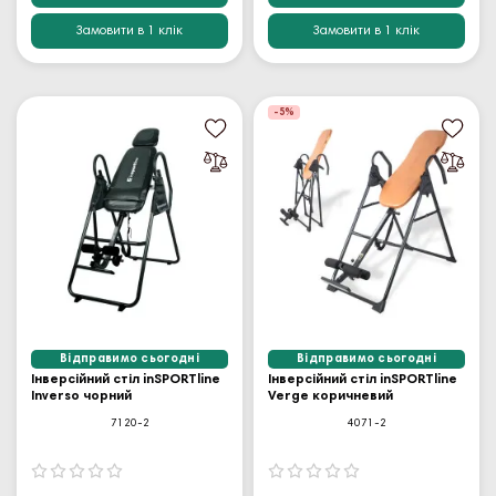
Замовити в 1 клік
Замовити в 1 клік
-5%
Відправимо сьогодні
Відправимо сьогодні
Інверсійний стіл inSPORTline
Інверсійний стіл inSPORTline
Inverso чорний
Verge коричневий
7120-2
4071-2