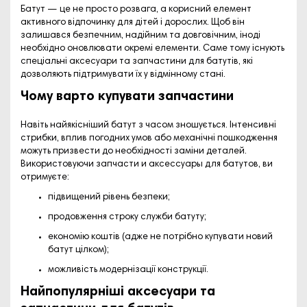
Батут — це не просто розвага, а корисний елемент
активного відпочинку для дітей і дорослих. Щоб він
залишався безпечним, надійним та довговічним, іноді
необхідно оновлювати окремі елементи. Саме тому існують
спеціальні
аксесуари та запчастини для батутів
, які
дозволяють підтримувати їх у відмінному стані.
Чому варто купувати запчастини
Навіть найякісніший батут з часом зношується. Інтенсивні
стрибки, вплив погодних умов або механічні пошкодження
можуть призвести до необхідності заміни деталей.
Використовуючи
запчасти и аксессуары для батутов
, ви
отримуєте:
підвищений рівень безпеки;
продовження строку служби батуту;
економію коштів (адже не потрібно купувати новий
батут цілком);
можливість модернізації конструкції.
Найпопулярніші аксесуари та