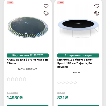
-5%
-5%
Відправимо 27.08.2026
Відправимо завтра
Килимок для батута MASTER
Килимок до батута Neo-
396 см
Sport 183 см/6 футів, 36
пружин
8592833002679
DM-1800
15768₴
874₴
14980₴
831₴