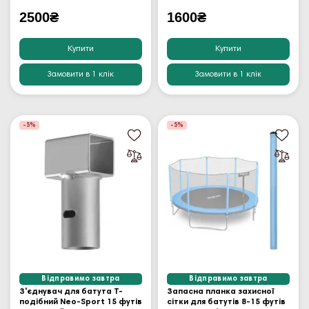
2500₴
1600₴
Купити
Купити
Замовити в 1 клік
Замовити в 1 клік
-5%
-5%
Відправимо завтра
Відправимо завтра
З'єднувач для батута T-
Запасна планка захисної
подібний Neo-Sport 15 футів
сітки для батутів 8-15 футів