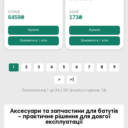
6798₴
182₴
6459₴
173₴
Купити
Купити
Замовити в 1 клік
Замовити в 1 клік
1
2
3
4
5
6
7
8
9
>
>|
Показано від 1 до 24 з 361 (всього сторінок: 16)
Аксесуари та запчастини для батутів
– практичне рішення для довгої
експлуатації