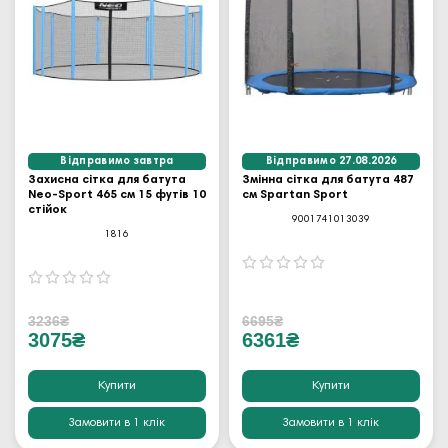
Відправимо завтра
Відправимо 27.08.2026
Захисна сітка для батута
Змінна сітка для батута 487
Neo-Sport 465 см 15 футів 10
см Spartan Sport
стійок
9001741013039
1816
3236₴
6695₴
3075₴
6361₴
Купити
Купити
Замовити в 1 клік
Замовити в 1 клік