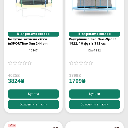
Відправимо завтра
Відправимо завтра
Батутна захисна сітка
Внутрішня сітка Neo-Sport
inSPORTline Sun 244 cm
1822, 10 футів 312 см
12347
DM-1822
4025₴
1798₴
3824₴
1709₴
Купити
Купити
Замовити в 1 клік
Замовити в 1 клік
-5%