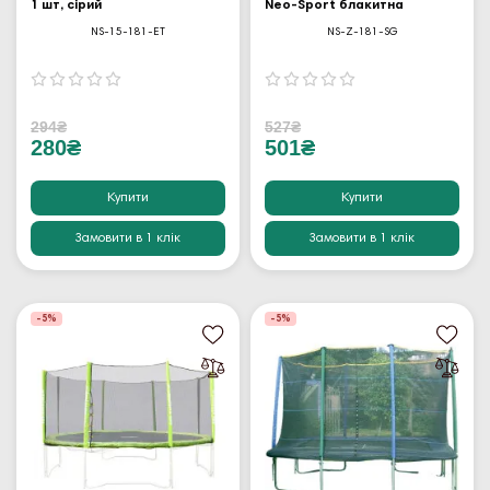
1 шт, сірий
Neo-Sport блакитна
NS-15-181-ET
NS-Z-181-SG
294₴
527₴
280₴
501₴
Купити
Купити
Замовити в 1 клік
Замовити в 1 клік
-5%
-5%