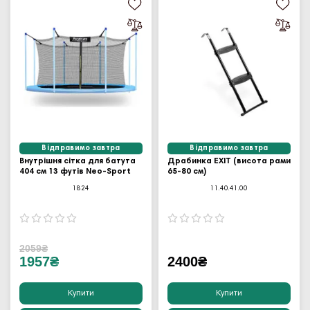
Відправимо завтра
Відправимо завтра
Внутрішня сітка для батута
Драбинка EXIT (висота рами
404 см 13 футів Neo-Sport
65-80 см)
1824
11.40.41.00
2059₴
1957₴
2400₴
Купити
Купити