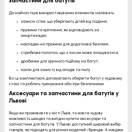
запчастини для батутів
До найчастіше використовуваних елементів належать:
захисні сітки, що уберігають дітей від падіння;
пружини та кріплення, які відповідають за
амортизацію;
накладки на пружини для додаткової безпеки;
стрибкове полотно, що з часом може зношуватися;
драбинки для зручного підйому на батут;
чохли для захисту від опадів та пилу.
Всі ці комплектуючі допомагають зберегти батут у чудовому
стані та роблять тренування або ігри безпечними.
Аксесуари та запчастини для батутів у
Львові
Якщо ви проживаєте у місті
Львів
, то маєте чудову
можливість швидко та вигідно
купити аксесуари та
запчастини для батутів
. У Львові доступний широкий вибір
товарів, які підходять для різних моделей і брендів. А завдяки