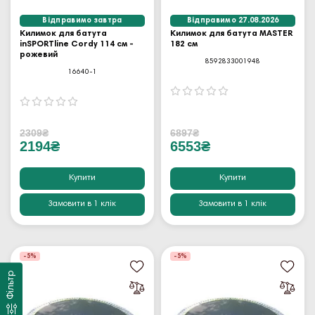
Відправимо завтра
Відправимо 27.08.2026
Килимок для батута
Килимок для батута MASTER
inSPORTline Cordy 114 см -
182 см
рожевий
8592833001948
16640-1
2309₴
6897₴
2194₴
6553₴
Купити
Купити
Замовити в 1 клік
Замовити в 1 клік
-5%
-5%
Фільтр