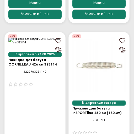
Купити
Купити
Замовити в 1 клік
Замовити в 1 клік
-5%
-5%
Відправимо 27.08.2026
Накидка для батута
CORNILLEAU 426 см 323114
3222763231140
Відправимо завтра
Пружина для батута
inSPORTline 430 см (180 мм)
ND11711