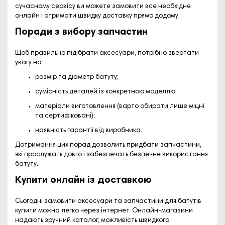
сучасному сервісу ви можете замовити все необхідне
онлайн і отримати швидку
доставку
прямо додому.
Поради з вибору запчастин
Щоб правильно підібрати аксесуари, потрібно звертати
увагу на:
розмір та діаметр батуту;
сумісність деталей із конкретною моделлю;
матеріали виготовлення (варто обирати лише міцні
та сертифіковані);
наявність гарантії від виробника.
Дотримання цих порад дозволить придбати запчастини,
які прослужать довго і забезпечать безпечне використання
батуту.
Купити онлайн із доставкою
Сьогодні замовити
аксесуари та запчастини для батутів
купити
можна легко через інтернет. Онлайн-магазини
надають зручний каталог, можливість швидкого