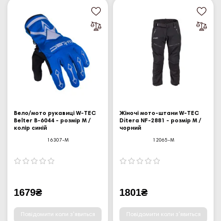
Вело/мото рукавиці W-TEC
Жіночі мото-штани W-TEC
Belter B-6044 - розмір М /
Ditera NF-2881 - розмір M /
колір синій
чорний
16307-M
12065-M
1679₴
1801₴
Повідомити коли з'явиться
Повідомити коли з'явиться