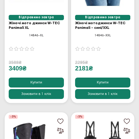
Відправимо завтра
Відправимо завтра
Жіночі мото джинси W-TEC
Жіночі мотоджинси W-TEC
Panimali XL
Panimali - сині/XXL
14846-XL
14846-XXL
3588₴
2295₴
3409₴
2181₴
Купити
Купити
Замовити в 1 клік
Замовити в 1 клік
-5%
-5%