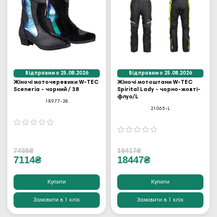
Відправимо 25.08.2026
Відправимо 25.08.2026
Жіночі моточеревики W-TEC
Жіночі мотоштани W-TEC
Sceneria - чорний / 38
Spirital Lady - чорно-жовті-
флуо/L
18977-38
21065-L
7488₴
19417₴
7114₴
18447₴
Купити
Купити
Замовити в 1 клік
Замовити в 1 клік