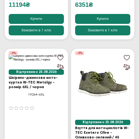
11194₴
6351₴
Купити
Купити
Замовити в 1 клік
Замовити в 1 клік
-5%
-5%
Відправимо 25.08.2026
Шкіряно-джинсова мото-
куртка W-TEC Metalgy -
розмір 6XL / чорна
19264-6XL
Відправимо 25.08.2026
Взуття для мотоциклістів W-
TEC Exetero Olive -
Оливково-зелений / 45