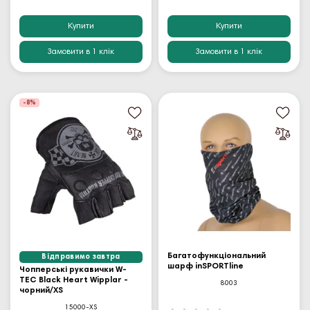
Купити
Купити
Замовити в 1 клік
Замовити в 1 клік
-8%
Багатофункціональний
Відправимо завтра
шарф inSPORTline
Чопперські рукавички W-
TEC Black Heart Wipplar -
8003
чорний/XS
15000-XS