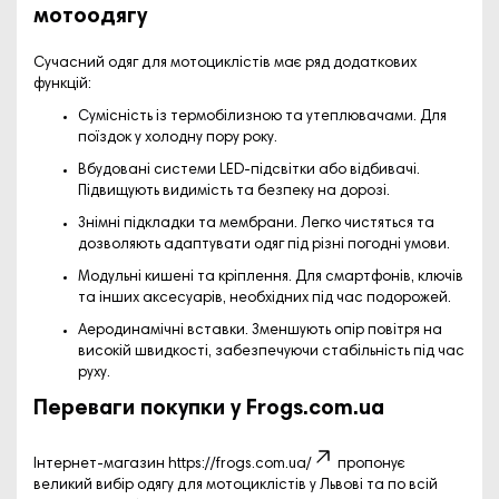
мотоодягу
Сучасний одяг для мотоциклістів має ряд додаткових
функцій:
Сумісність із термобілизною та утеплювачами.
Для
поїздок у холодну пору року.
Вбудовані системи LED-підсвітки або відбивачі.
Підвищують видимість та безпеку на дорозі.
Знімні підкладки та мембрани.
Легко чистяться та
дозволяють адаптувати одяг під різні погодні умови.
Модульні кишені та кріплення.
Для смартфонів, ключів
та інших аксесуарів, необхідних під час подорожей.
Аеродинамічні вставки.
Зменшують опір повітря на
високій швидкості, забезпечуючи стабільність під час
руху.
Переваги покупки у Frogs.com.ua
Інтернет-магазин
https://frogs.com.ua/
пропонує
великий вибір одягу для мотоциклістів у Львові та по всій