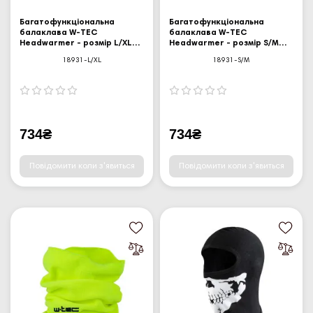
Багатофункціональна
Багатофункціональна
балаклава W-TEC
балаклава W-TEC
Headwarmer - розмір L/XL
Headwarmer - розмір S/M
(59-62)
(55-58)
18931-L/XL
18931-S/M
734₴
734₴
Повідомити коли з'явиться
Повідомити коли з'явиться