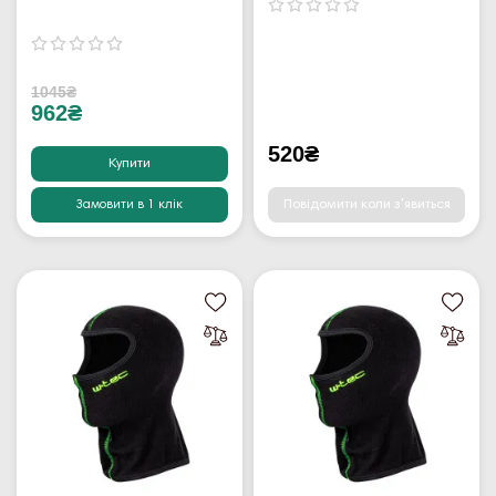
1045₴
962₴
520₴
Купити
Замовити в 1 клік
Повідомити коли з'явиться