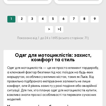
1
2
3
4
5
6
7
8
9
>
>|
Показано від 1 до 24 з 1695 (всього сторінок: 71)
Одяг для мотоциклістів: захист,
комфорт та стиль
Одяг для мотоциклістів — це не просто елемент гардеробу,
а ключовий фактор безпеки під час поїздок на будь-яких
маршрутах, особливо у великих містах, таких як
Львів
. Від
правильно підібраного екіпірування залежить не лише
комфорт, але й рівень захисту у разі падіння або аварійної
ситуації. Для тих, хто планує
одяг для мотоциклістів купити
,
важливо знати про всі особливості та переваги сучасних
моделей.