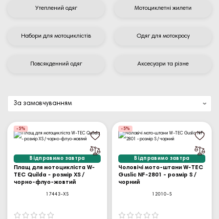
Утеплений одяг
Мотоциклетні жилети
Набори для мотоциклістів
Одяг для мотокросу
Повсякденний одяг
Аксесуари та різне
-5%
-5%
Відправимо завтра
Відправимо завтра
Плащ для мотоцикліста W-
Чоловічі мото-штани W-TEC
TEC Quilda - розмір XS /
Guslic NF-2801 - розмір S /
чорно-флуо-жовтий
чорний
17443-XS
12010-S