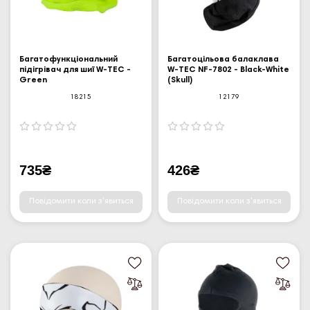
Багатофункціональний
Багатоцільова балаклава
підігрівач для шиї W-TEC -
W-TEC NF-7802 - Black-White
Green
(Skull)
18215
12179
735₴
426₴
Повідомити коли з'явиться
Повідомити коли з'явиться