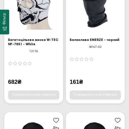
Фільтр
Багатоцільова маска W-TEC
Балаклава EMERZE - чорний
NF-7851 - White
M167-02
12176
682₴
161₴
Повідомити коли з'явиться
Повідомити коли з'явиться