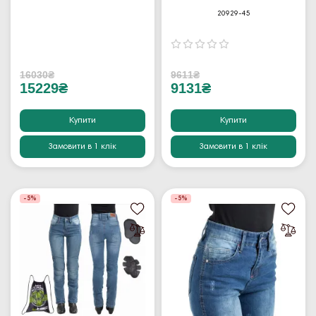
20929-45
16030₴
9611₴
15229₴
9131₴
Купити
Купити
Замовити в 1 клік
Замовити в 1 клік
-5%
-5%