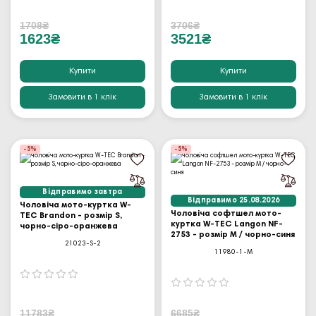
1708₴
3706₴
1623₴
3521₴
Купити
Купити
Замовити в 1 клік
Замовити в 1 клік
-5%
-5%
Відправимо завтра
Відправимо 25.08.2026
Чоловіча мото-куртка W-
Чоловіча софтшел мото-
TEC Brandon - розмір S,
куртка W-TEC Langon NF-
чорно-сіро-оранжева
2753 - розмір M / чорно-синя
21023-S-2
11980-1-M
11783₴
6685₴