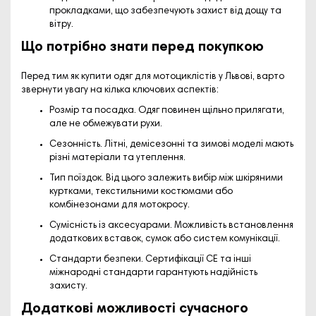
прокладками, що забезпечують захист від дощу та
вітру.
Що потрібно знати перед покупкою
Перед тим як
купити одяг для мотоциклістів у Львові
, варто
звернути увагу на кілька ключових аспектів:
Розмір та посадка.
Одяг повинен щільно прилягати,
але не обмежувати рухи.
Сезонність.
Літні, демісезонні та зимові моделі мають
різні матеріали та утеплення.
Тип поїздок.
Від цього залежить вибір між шкіряними
куртками, текстильними костюмами або
комбінезонами для мотокросу.
Сумісність із аксесуарами.
Можливість встановлення
додаткових вставок, сумок або систем комунікації.
Стандарти безпеки.
Сертифікації CE та інші
міжнародні стандарти гарантують надійність
захисту.
Додаткові можливості сучасного