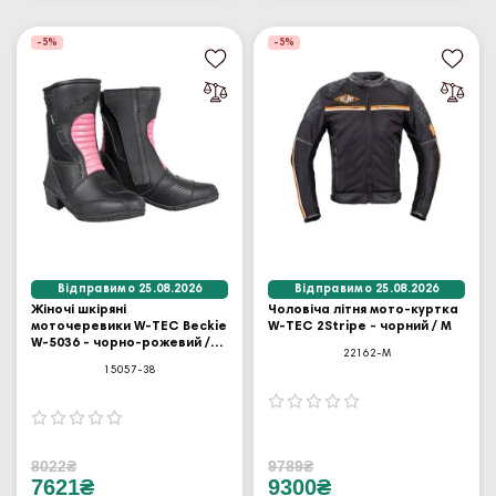
-5%
-5%
Відправимо 25.08.2026
Відправимо 25.08.2026
Жіночі шкіряні
Чоловіча літня мото-куртка
моточеревики W-TEC Beckie
W-TEC 2Stripe - чорний / М
W-5036 - чорно-рожевий /
22162-M
38
15057-38
8022₴
9789₴
7621₴
9300₴