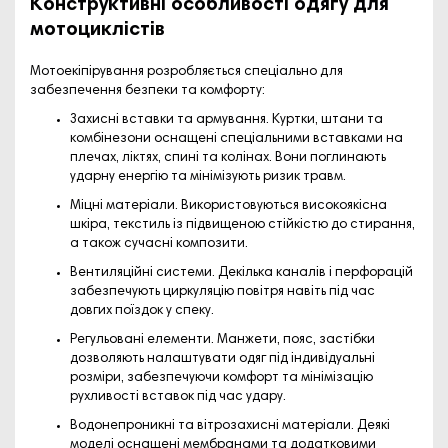
Конструктивні особливості одягу для
мотоциклістів
Мотоекіпірування розробляється спеціально для
забезпечення безпеки та комфорту:
Захисні вставки та армування.
Куртки, штани та
комбінезони оснащені спеціальними вставками на
плечах, ліктях, спині та колінах. Вони поглинають
ударну енергію та мінімізують ризик травм.
Міцні матеріали.
Використовуються високоякісна
шкіра, текстиль із підвищеною стійкістю до стирання,
а також сучасні композити.
Вентиляційні системи.
Декілька каналів і перфорацій
забезпечують циркуляцію повітря навіть під час
довгих поїздок у спеку.
Регульовані елементи.
Манжети, пояс, застібки
дозволяють налаштувати одяг під індивідуальні
розміри, забезпечуючи комфорт та мінімізацію
рухливості вставок під час удару.
Водонепроникні та вітрозахисні матеріали.
Деякі
моделі оснащені мембранами та додатковими