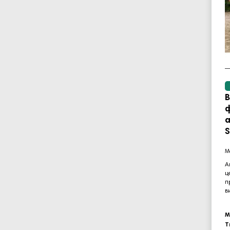
В
ф
S
А
ц
п
в
М
Т