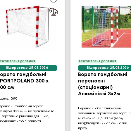
ЕЗКОШТОВНА ДОСТАВКА
БЕЗКОШТОВНА ДОСТАВКА
Відправимо 25.08.2026
Відправимо 25.08.2026
орота гандбольні
Ворота гандбольні
SPORTPOLAND 300 x
переносні
00 см
(стаціонарні)
Алюмінієві 3х2м
5090
ереносні гандбольні ворота
Переносні або стаціонарні
озміром 3×2 м — це практичне та
алюмінієві воротаРозмір воріт: 3
ніверсальне рішення для шкіл,
м, глибина 80/100 см (верх/
портивних клубів, залів та ..
низ);Квадратний алюмінієвий
проф..