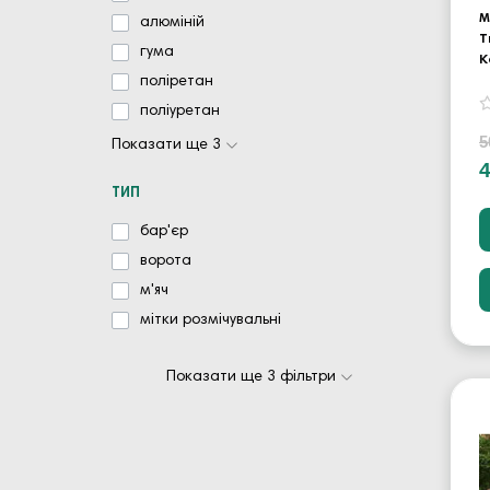
М
алюміній
Т
гума
К
поліретан
поліуретан
5
Показати ще 3
ТИП
бар'єр
ворота
м'яч
мітки розмічувальні
Показати ще 3 фільтри