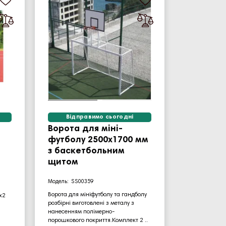
Відправимо сьогодні
Ворота для міні-
футболу 2500х1700 мм
з баскетбольним
щитом
SS00359
Ворота для мініфутболу та гандболу
х2
розбірні виготовлені з металу з
нанесенням полімерно-
порошкового покриття.Комплект 2 ..