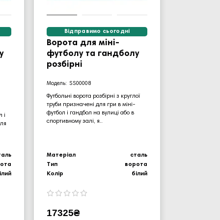
Відправимо сьогодні
Ворота для міні-
у
футболу та гандболу
розбірні
SS00008
Футбольні ворота розбірні з круглої
труби призначені для гри в міні-
футбол і гандбол на вулиці або в
 і
спортивному залі, я..
для
таль
Матеріал
сталь
рота
Тип
ворота
ілий
Колір
білий
17325₴