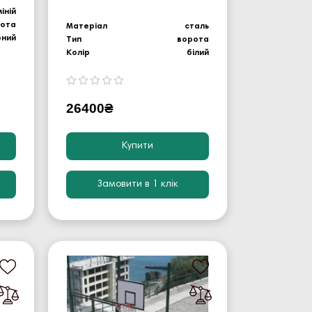
іній
рота
Матеріал
сталь
оний
Тип
ворота
Колір
білий
26400₴
Купити
Замовити в 1 клік