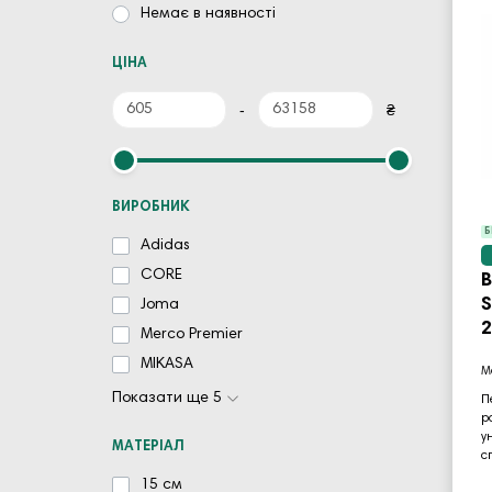
Немає в наявності
ЦІНА
-
₴
ВИРОБНИК
Б
Adidas
CORE
В
Joma
2
Merco Premier
MIKASA
Показати ще 5
П
р
у
МАТЕРІАЛ
с
15 см