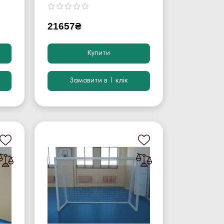
21657₴
Купити
Замовити в 1 клік