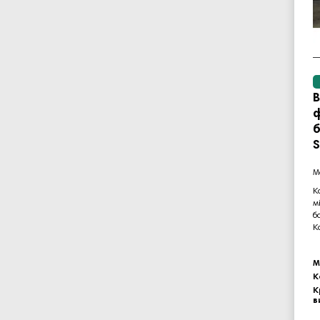
В
ф
S
К
м
б
К
М
К
К
в