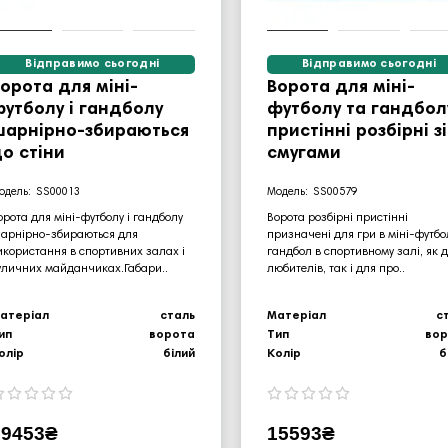
Відправимо сьогодні
Відправимо сьогодні
орота для міні-
Ворота для міні-
утболу і гандболу
футболу та гандбол
шарнірно-збираються
пристінні розбірні зі
о стіни
смугами
SS00013
SS00579
орота для міні-футболу і гандболу
Ворота розбірні пристінні
арнірно-збираються для
призначені для гри в міні-футбол
икористання в спортивних залах і
гандбол в спортивному залі, як 
уличних майданчиках.Габари..
любителів, так і для про..
атеріал
сталь
Матеріал
с
ип
ворота
Тип
во
олір
білий
Колір
б
29453₴
15593₴