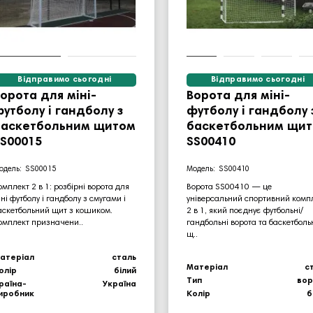
Відправимо сьогодні
Відправимо сьогодні
орота для міні-
Ворота для міні-
утболу і гандболу з
футболу і гандболу 
баскетбольним щитом
баскетбольним щи
S00015
SS00410
SS00015
SS00410
омплект 2 в 1: розбірні ворота для
Ворота SS00410 — це
іні футболу і гандболу з смугами і
універсальний спортивний комп
аскетбольний щит з кошиком.
2 в 1, який поєднує футбольні/
омплект призначени..
гандбольні ворота та баскетбол
щ..
атеріал
сталь
Матеріал
с
олір
білий
Тип
во
раїна-
Україна
иробник
Колір
б