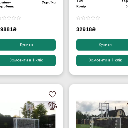
Тип
во
раїна-
Україна
иробник
Колір
б
19881₴
32918₴
Купити
Купити
Замовити в 1 клік
Замовити в 1 клік