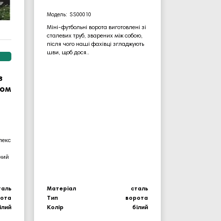
SS00010
Міні-футбольні ворота виготовлені зі
сталевих труб, зварених між собою,
після чого наші фахівці згладжують
шви, щоб дося..
з
том
лекс
ьний
таль
Матеріал
сталь
рота
Тип
ворота
ілий
Колір
білий