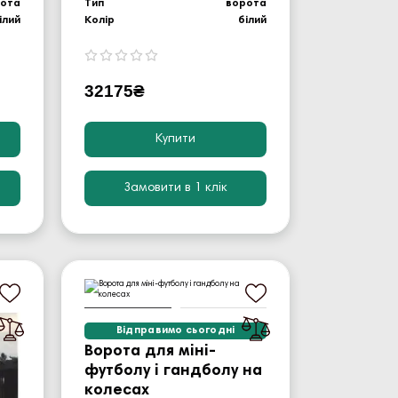
рота
Тип
ворота
ілий
Колір
білий
32175₴
Купити
Замовити в 1 клік
Відправимо сьогодні
Ворота для міні-
футболу і гандболу на
колесах