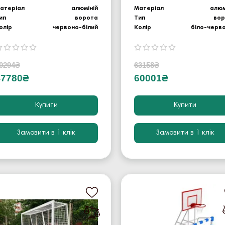
атеріал
алюміній
Матеріал
алюм
ип
ворота
Тип
во
олір
червоно-білий
Колір
біло-черв
0294₴
63158₴
47780₴
60001₴
Купити
Купити
Замовити в 1 клік
Замовити в 1 клік