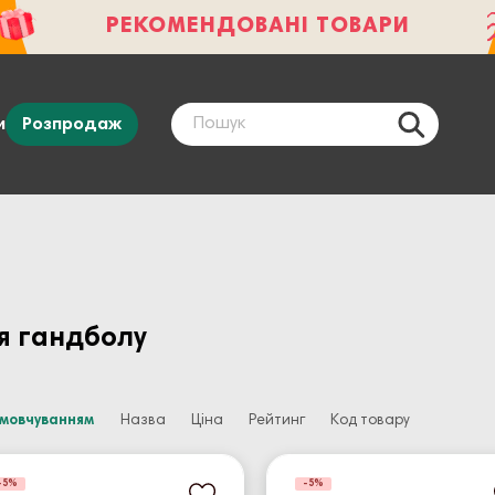
РЕКОМЕНДОВАНІ ТОВАРИ
и
Розпродаж
я гандболу
амовчуванням
Назва
Ціна
Рейтинг
Код товару
-5%
-5%