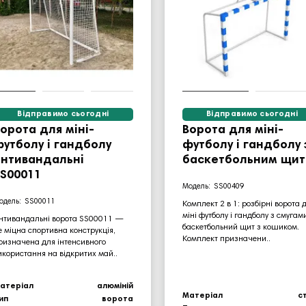
Відправимо сьогодні
Відправимо сьогодні
орота для міні-
Ворота для міні-
утболу і гандболу
футболу і гандболу 
антивандальні
баскетбольним щи
S00011
SS00409
SS00011
Комплект 2 в 1: розбірні ворота 
міні футболу і гандболу з смугами
нтивандальні ворота SS00011 —
баскетбольний щит з кошиком.
е міцна спортивна конструкція,
Комплект призначени..
ризначена для інтенсивного
икористання на відкритих май..
атеріал
алюміній
Матеріал
с
ип
ворота