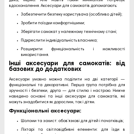
дека, кермо. Але навіть такий мінімалізм потребує
вдосконалення. Аксесуари для самокатів допомагають:
Забезпечити безпеку користувача (особливо дітей);
Зробити поїздки комфортнішими;
Зберігати самокат у належному технічному стані;
Підкреслити індивідуальність власника;
Розширити функціональність і можливості
використання.
Інші аксесуари для самокатів: від
базових до додаткових
Аксесуари умовно можна поділити на дві категорії —
функціональні та декоративні. Перша група потрібна для
зручності і безпеки, друга — для стилю і настрою. Нижче
наведено основні та інші аксесуари для самокатів, які
можуть знадобитися як дорослим, так і дітям.
Функціональні аксесуари:
Шоломи та захист: обов’язкові для дітей і початківців;
Ліхтарі та світловідбивні елементи: для їзди в