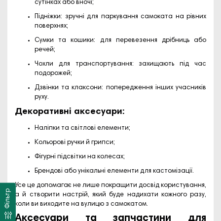
сутінках або вночі;
Підніжки: зручні для паркування самоката на рівних
поверхнях;
Сумки та кошики: для перевезення дрібниць або
речей;
Чохли для транспортування: захищають під час
подорожей;
Дзвінки та клаксони: попередження інших учасників
руху.
Декоративні аксесуари:
Наліпки та світлові елементи;
Кольорові ручки й грипси;
Фігурні підсвітки на колесах;
Брендові або унікальні елементи для кастомізації.
Усе це допомагає не лише покращити досвід користування,
Фільтр
а й створити настрій, який буде надихати кожного разу,
коли ви виходите на вулицю з самокатом.
Аксесуари та запчастини для