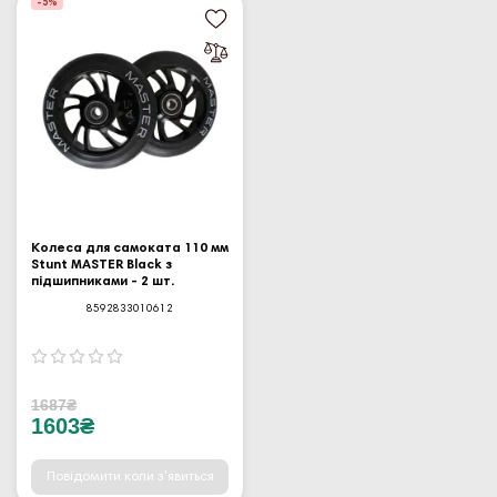
-5%
Колеса для самоката 110 мм
Stunt MASTER Black з
підшипниками - 2 шт.
8592833010612
1687₴
1603₴
Повідомити коли з'явиться