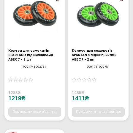
Колеса для самокатів
Колеса для самокатів
SPARTAN з підшипниками
SPARTAN з підшипниками
ABEC7 - 2 шт
ABEC7 - 2 шт
9001741002781
9001741002781
1283₴
1485₴
1219₴
1411₴
Повідомити коли з'явиться
Повідомити коли з'явиться