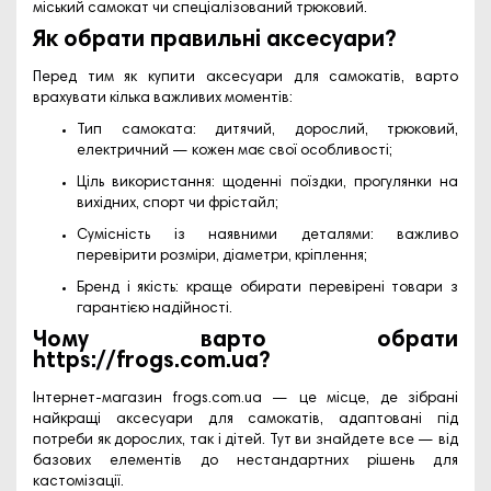
міський самокат чи спеціалізований трюковий.
Як обрати правильні аксесуари?
Перед тим як купити аксесуари для самокатів, варто
врахувати кілька важливих моментів:
Тип самоката: дитячий, дорослий, трюковий,
електричний — кожен має свої особливості;
Ціль використання: щоденні поїздки, прогулянки на
вихідних, спорт чи фрістайл;
Сумісність із наявними деталями: важливо
перевірити розміри, діаметри, кріплення;
Бренд і якість: краще обирати перевірені товари з
гарантією надійності.
Чому варто обрати
https://frogs.com.ua
?
Інтернет-магазин
frogs.com.ua
— це місце, де зібрані
найкращі аксесуари для самокатів, адаптовані під
потреби як дорослих, так і дітей. Тут ви знайдете все — від
базових елементів до нестандартних рішень для
кастомізації.