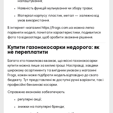
налаштування;
Наявність функцій мульчування чи збору трави
;
Матеріал корпусу
: пластик, метал — залежно від
умов використання.
В інтернет-магазині
https://frogs.com.ua
можна легко
порівняти моделі, почитати характеристики, подивитися
фото та відеоогляди, щоб зробити зважене рішення.
Купити газонокосарки недорого: як
не переплатити
Багато хто помилково вважає, що якісні
газонокосарки
купити
можна лише за великі гроші. Насправді, завдяки
широкому асортименту та вигідним умовам у магазині
Frogs, кожен може підібрати модель відповідно до свого
бюджету. Тут представлені як доступні ручні варіанти, так і
професійні бензинові косарки.
Справжню економію забезпечують:
регулярні акції;
знижки на популярні бренди;