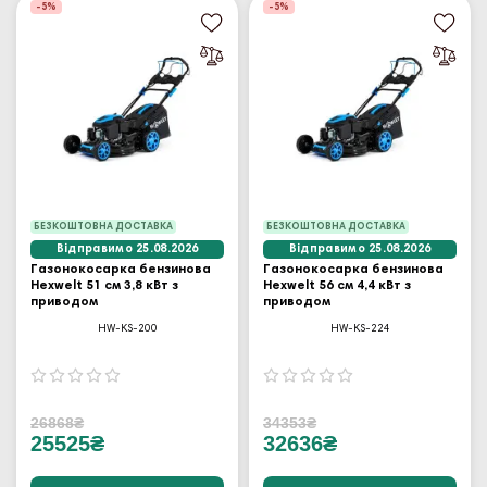
-5%
-5%
БЕЗКОШТОВНА ДОСТАВКА
БЕЗКОШТОВНА ДОСТАВКА
Відправимо 25.08.2026
Відправимо 25.08.2026
Газонокосарка бензинова
Газонокосарка бензинова
Hexwelt 51 см 3,8 кВт з
Hexwelt 56 см 4,4 кВт з
приводом
приводом
HW-KS-200
HW-KS-224
26868₴
34353₴
25525₴
32636₴