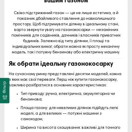
вашим газоном
Свіжо підстрижений газон — це не лише естетика, а й
показник дбайливого ставлення до навколишнього
простору. Щоб підтримувати ділянку в ідеальному стані,
варто звернути увагу на
газонокосарки
— незамінних
помічників для садівників, дачників і власників приватних
будинків. Залежно від типу ділянки, її площі та
індивідуальних вимог, обрати можна як просту механічну
модель, так і потужну бензинову або електричну машину.
Як обрати ідеальну газонокосарку
На сучасному ринку представлені десятки моделей, кожна
з яких має свої переваги. Перш ніж
купити газонокосарку
,
Фільтр
важливо розібратися в основних характеристиках:
Тип приводу
: ручна, електрична, акумуляторна чи
бензинова;
Площа газону
: для невеликих ділянок підійдуть легкі
моделі, а для великих — потужні машини з
самоходом;
Ширина та висота скошування
: важливі для точного