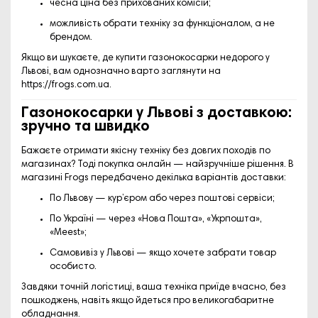
чесна ціна без прихованих комісій;
можливість обрати техніку за функціоналом, а не
брендом.
Якщо ви шукаєте, де
купити газонокосарки недорого у
Львові
, вам однозначно варто заглянути на
https://frogs.com.ua
.
Газонокосарки у Львові з доставкою:
зручно та швидко
Бажаєте отримати якісну техніку без довгих походів по
магазинах? Тоді покупка онлайн — найзручніше рішення. В
магазині Frogs передбачено декілька варіантів доставки:
По Львову
— кур’єром або через поштові сервіси;
По Україні
— через «Нова Пошта», «Укрпошта»,
«Meest»;
Самовивіз
у Львові — якщо хочете забрати товар
особисто.
Завдяки точній логістиці, ваша техніка приїде вчасно, без
пошкоджень, навіть якщо йдеться про великогабаритне
обладнання.