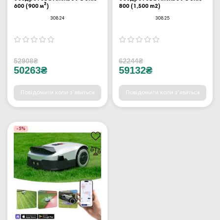
600 (900 м²)
800 (1,500 m2)
30824
30825
52908₴
62244₴
50263₴
59132₴
Повідомити коли з'явиться
Повідомити коли з'явиться
-5%