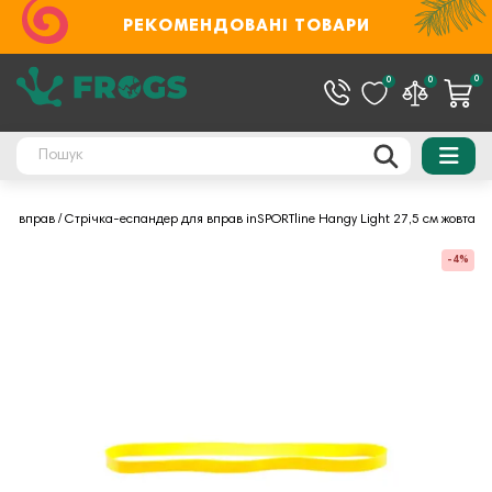
РЕКОМЕНДОВАНІ ТОВАРИ
0
0
0
для вправ
Стрічка-еспандер для вправ inSPORTline Hangy Light 27,5 см жовта
-4%