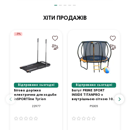
ХІТИ ПРОДАЖІВ
-5%
Відправимо сьогодні
Відправимо сьогодні
Бігова доріжка
Батут PRIME SPORT
електрична для ходьби
INSIDE TITANPRO з
inSPORTline Tyrion
внутрішньою сіткою 10
футів оранжевий
22977
PS305