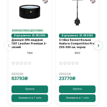
БЕЗКОШТОВНА ДОСТАВКА
Відправимо 25.08.2026
Відправимо 25.08.2026
Джакузі-SPA надувне
Стійка баскетбольна
EXIT Leather Premium 2-
Hudora Competition Pro
місний
230–305 см, чорна
7460
3063
88203₴
25021₴
83793₴
23770₴
Купити
Купити
Замовити в 1 клік
Замовити в 1 клік