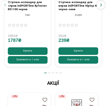
Стрічка-еспандер для
Стрічка-еспандер для
вправ inSPORTline Byfaster
вправ inSPORTline Hiplop M
RS1100 чорна
чорно-синя
7341
21695
1881₴
251₴
1787₴
239₴
Купити
Купити
Замовити в 1 клік
Замовити в 1 клік
АКЦІЇ
-5%
-5%