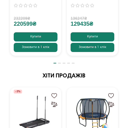
232209₴
136247₴
220599₴
129435₴
Купити
Купити
Замовити в 1 клік
Замовити в 1 клік
ХІТИ ПРОДАЖІВ
-5%