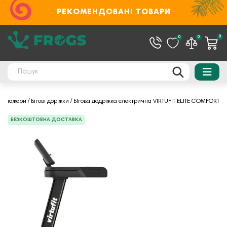
РЕКОМЕНДОВАНІ ТОВАРИ
0
0
0
тренажери
Бігові доріжки
БІгова додріжка електрична VIRTUFIT ELITE COMFORT
БЕЗКОШТОВНА ДОСТАВКА