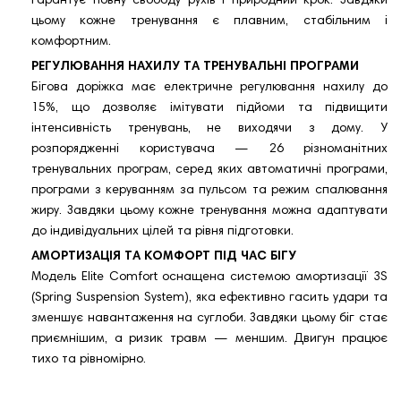
гарантує повну свободу рухів і природний крок. Завдяки
цьому кожне тренування є плавним, стабільним і
комфортним.
РЕГУЛЮВАННЯ НАХИЛУ ТА ТРЕНУВАЛЬНІ ПРОГРАМИ
Бігова доріжка має електричне регулювання нахилу до
15%, що дозволяє імітувати підйоми та підвищити
інтенсивність тренувань, не виходячи з дому. У
розпорядженні користувача — 26 різноманітних
тренувальних програм, серед яких автоматичні програми,
програми з керуванням за пульсом та режим спалювання
жиру. Завдяки цьому кожне тренування можна адаптувати
до індивідуальних цілей та рівня підготовки.
АМОРТИЗАЦІЯ ТА КОМФОРТ ПІД ЧАС БІГУ
Модель Elite Comfort оснащена системою амортизації 3S
(Spring Suspension System), яка ефективно гасить удари та
зменшує навантаження на суглоби. Завдяки цьому біг стає
приємнішим, а ризик травм — меншим. Двигун працює
тихо та рівномірно.