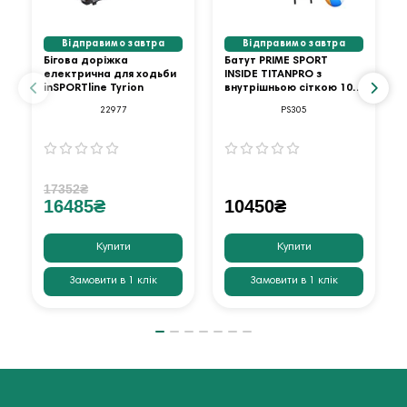
Відправимо завтра
Відправимо завтра
Бігова доріжка
Батут PRIME SPORT
електрична для ходьби
INSIDE TITANPRO з
inSPORTline Tyrion
внутрішньою сіткою 10
футів оранжевий
22977
PS305
17352₴
16485₴
10450₴
Купити
Купити
Замовити в 1 клік
Замовити в 1 клік