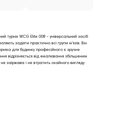
й турнік WCG Elite 008 - універсальний засіб
яють задіяти практично всі групи м'язів. Він
рніка для будинку професійного є зручне
ння відрізняється від емалювання збільшеним
не заіржавіє і не втратить охайного вигляду