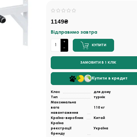
1149₴
Відправимо завтра
КУПИТИ
ЗАМОВИТИ В 1 КЛІК
Купити в кредит
Клас
для дому
Тип
турнік
Максимальна
вага
110 кг
навантаження
Країна-виробник
Китай
Країна
реєстрації
Україна
бренду