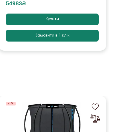
54983₴
165
Купити
Замовити в 1 клік
-1%
-1%