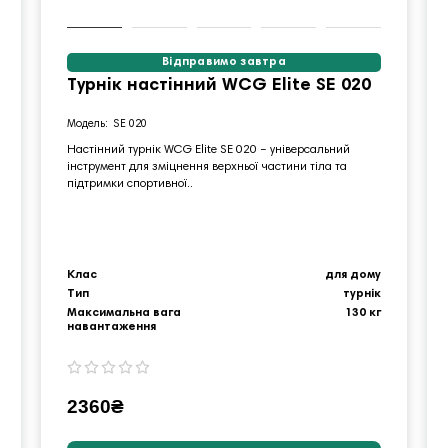
Відправимо завтра
Турнік настінний WCG Elite SE 020
SE 020
Настінний турнік WCG Elite SE 020 – універсальний
інструмент для зміцнення верхньої частини тіла та
підтримки спортивної..
Клас
для дому
Тип
турнік
Максимальна вага
130 кг
навантаження
2360₴