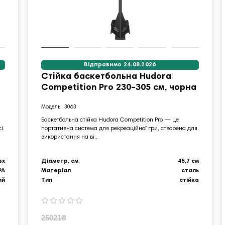
Відправимо 24.08.2026
Стійка баскетбольна Hudora
Competition Pro 230–305 см, чорна
3063
Баскетбольна стійка Hudora Competition Pro — це
і.
портативна система для рекреаційної гри, створена для
використання на ві..
вх
Діаметр, см
45,7 см
PA
Матеріал
сталь
ий
Тип
стійка
25021₴