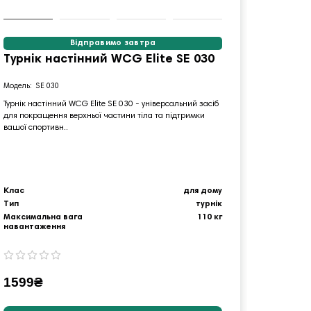
Відправимо завтра
Турнік настінний WCG Elite SE 030
Турні
SE 030
M
Турнік настінний WCG Elite SE 030 - універсальний засіб
Турнік пр
для покращення верхньої частини тіла та підтримки
великим 
вашої спортивн..
підтягуван
Клас
для дому
Клас
Тип
турнік
Тип
Максимальна вага
110 кг
Максима
навантаження
наванта
1599₴
2099