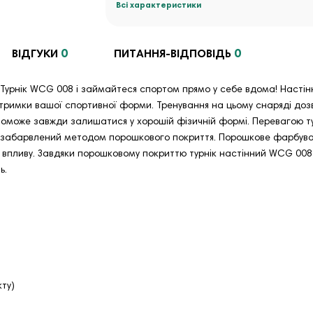
Всі характеристики
0
0
ВІДГУКИ
ПИТАННЯ-ВІДПОВІДЬ
Турнік WCG 008 і займайтеся спортом прямо у себе вдома! Настінни
тримки вашої спортивної форми. Тренування на цьому снаряді дозвол
може завжди залишатися у хорошій фізичній формі. Перевагою ту
ал забарвлений методом порошкового покриття. Порошкове фарбува
 впливу. Завдяки порошковому покриттю турнік настінний WCG 008 
ь.
кту)