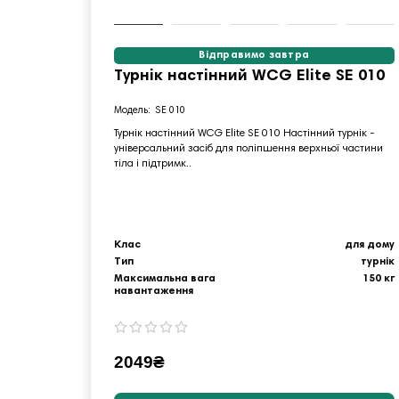
Відправимо завтра
Турнік настінний WCG Elite SE 010
SE 010
Турнік настінний WCG Elite SE 010 Настінний турнік -
універсальний засіб для поліпшення верхньої частини
тіла і підтримк..
Клас
для дому
Тип
турнік
Максимальна вага
150 кг
навантаження
2049₴