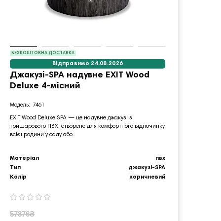
БЕЗКОШТОВНА ДОСТАВКА
Відправимо 24.08.2026
Джакузі-SPA надувне EXIT Wood
Стій
Deluxe 4-місний
BALL
чор
7461
EXIT Wood Deluxe SPA — це надувне джакузі з
тришарового ПВХ, створене для комфортного відпочинку
Міні‑б
всієї родини у саду або..
портати
активно
Матеріал
пвх
Діамет
Тип
джакузі-SPA
Матер
Колір
коричневий
Тип
57876₴
1743