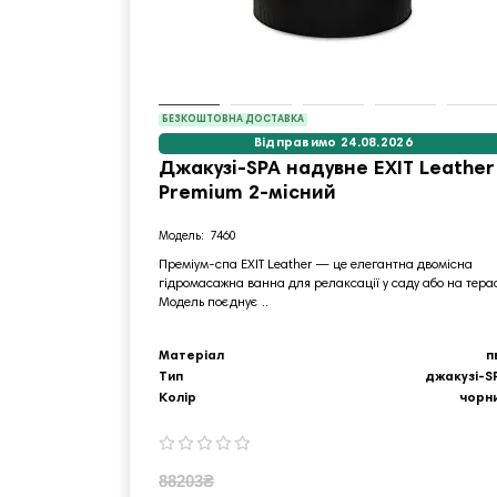
БЕЗКОШТОВНА ДОСТАВКА
Відправимо 24.08.2026
Джакузі-SPA надувне EXIT Leather
Premium 2-місний
7460
Преміум‑спа EXIT Leather — це елегантна двомісна
гідромасажна ванна для релаксації у саду або на терас
Модель поєднує ..
Матеріал
п
Тип
джакузі-S
Колір
чорн
88203₴