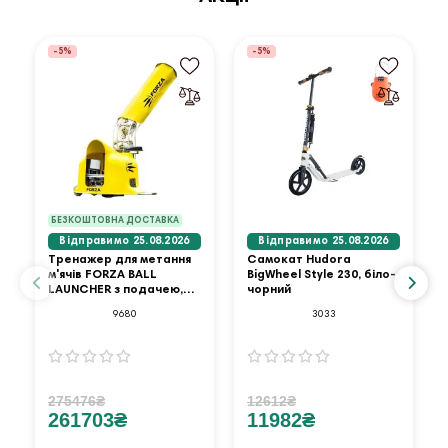
-5%
-5%
БЕЗКОШТОВНА ДОСТАВКА
Відправимо 25.08.2026
Відправимо 25.08.2026
Тренажер для метання
Самокат Hudora
м'ячів FORZA BALL
BigWheel Style 230, біло-
LAUNCHER з подачею,
чорний
жовтий
9680
3033
275476₴
12612₴
261703₴
11982₴