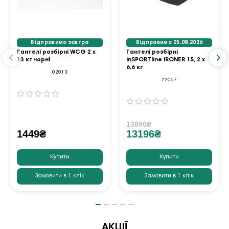
Відправимо завтра
Відправимо 25.08.2026
Гантелі розбірні WCG 2 х
Гантелі розбірні
13 кг чорні
inSPORTline IRONER 15, 2 x
6,6 кг
02013
22067
13890₴
1449₴
13196₴
Купити
Купити
Замовити в 1 клік
Замовити в 1 клік
АКЦІЇ