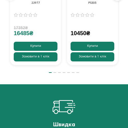
футів оранжевий
22977
PS305
17352₴
16485₴
10450₴
Купити
Купити
Замовити в 1 клік
Замовити в 1 клік
Швидка