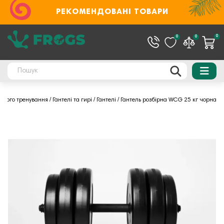
РЕКОМЕНДОВАНІ ТОВАРИ
0
0
0
ового тренування
Гантелі та гирі
Гантелі
Гантель розбірна WCG 25 кг чорна