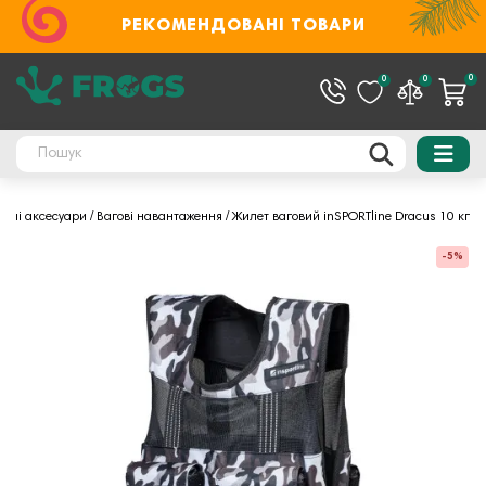
РЕКОМЕНДОВАНІ ТОВАРИ
0
0
0
льні аксесуари
Вагові навантаження
Жилет ваговий inSPORTline Dracus 10 кг
-5%