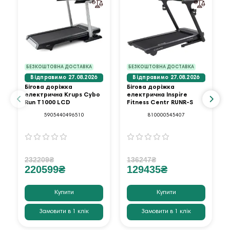
БЕЗКОШТОВНА ДОСТАВКА
БЕЗКОШТОВНА ДОСТАВКА
Відправимо 27.08.2026
Відправимо 27.08.2026
Бігова доріжка
Бігова доріжка
електрична Krups Cybo
електрична Inspire
Run T1000 LCD
Fitness Centr RUNR-S
5905440496510
810000545407
232209₴
136247₴
220599₴
129435₴
Купити
Купити
Замовити в 1 клік
Замовити в 1 клік