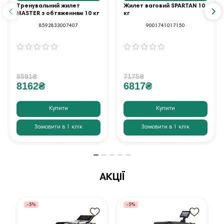
Тренувальний жилет
Жилет ваговий SPARTAN 10
MASTER з обтяженням 10 кг
кг
8592833007407
9001741017150
8591₴
7175₴
8162₴
6817₴
Купити
Купити
Замовити в 1 клік
Замовити в 1 клік
АКЦІЇ
-5%
-5%