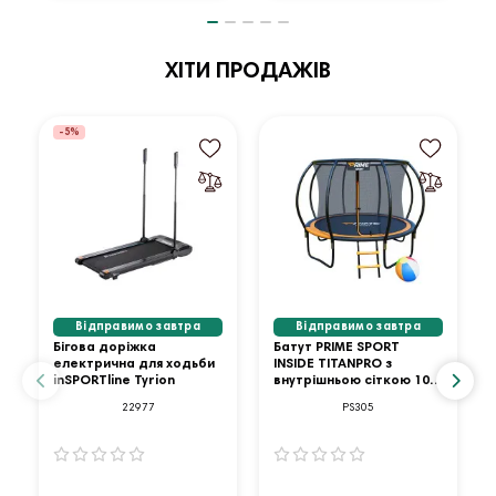
ХІТИ ПРОДАЖІВ
-5%
Відправимо завтра
Відправимо завтра
Бігова доріжка
Батут PRIME SPORT
електрична для ходьби
INSIDE TITANPRO з
inSPORTline Tyrion
внутрішньою сіткою 10
футів оранжевий
22977
PS305