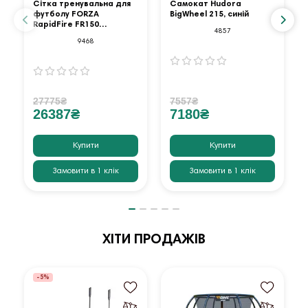
Сітка тренувальна для
Самокат Hudora
футболу FORZA
BigWheel 215, синій
RapidFire FR150
4857
Rebounder 138 x 94 см,
9468
27775₴
7557₴
26387₴
7180₴
Купити
Купити
Замовити в 1 клік
Замовити в 1 клік
ХІТИ ПРОДАЖІВ
-5%