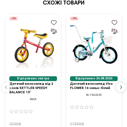
СХОЖІ ТОВАРИ
-5%
-5%
Відправимо завтра
Відправимо 24.08.2026
Дитячий велосипед від 2
Дитячий велосипед Vivo
років KETTLER SPEEDY
FLOWER 16 синьо-білий
BALANCE 10'
M-7362025
4864
3236₴
17666₴