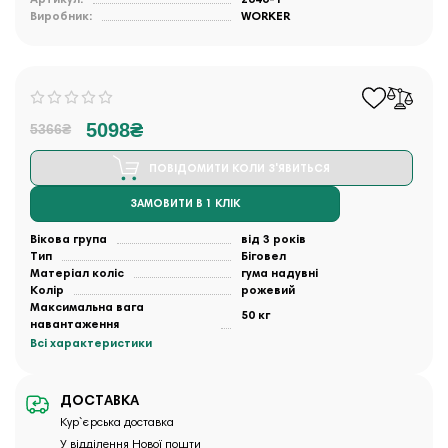
Виробник:
WORKER
5098₴
5366₴
ПОВІДОМИТИ КОЛИ З'ЯВИТЬСЯ
ЗАМОВИТИ В 1 КЛІК
Вікова група
від 3 років
Тип
Біговел
Матеріал коліс
гума надувні
Колір
рожевий
Максимальна вага
50 кг
навантаження
Всі характеристики
ДОСТАВКА
Кур`єрська доставка
У відділення Нової пошти