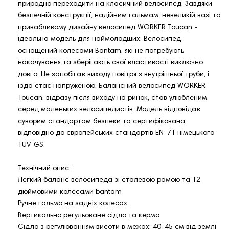
природно переходити на класичний велосипед. Завдяки
безпечній конструкції, надійним гальмам, невеликій вазі та
привабливому дизайну велосипед WORKER Toucan -
ідеальна модель для наймолодших. Велосипед
оснащений колесами Bantam, які не потребують
накачування та зберігають свої властивості виключно
довго. Це запобігає виходу повітря з внутрішньої труби, і
їзда стає напруженою. Балансний велосипед WORKER
Toucan, відразу після виходу на ринок, став улюбленим
серед маленьких велосипедистів. Модель відповідає
суворим стандартам безпеки та сертифікована
відповідно до європейських стандартів EN-71 німецького
TÜV-GS.
Технічний опис:
Легкий баланс велосипеда зі сталевою рамою та 12-
дюймовими колесами bantam
Ручне гальмо на задніх колесах
Вертикально регульоване сідло та кермо
Сідло з регулюванням висоти в межах: 40-45 см від землі