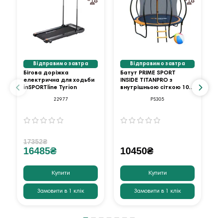
Відправимо завтра
Відправимо завтра
Бігова доріжка
Батут PRIME SPORT
електрична для ходьби
INSIDE TITANPRO з
inSPORTline Tyrion
внутрішньою сіткою 10
футів оранжевий
22977
PS305
17352₴
16485₴
10450₴
Купити
Купити
Замовити в 1 клік
Замовити в 1 клік