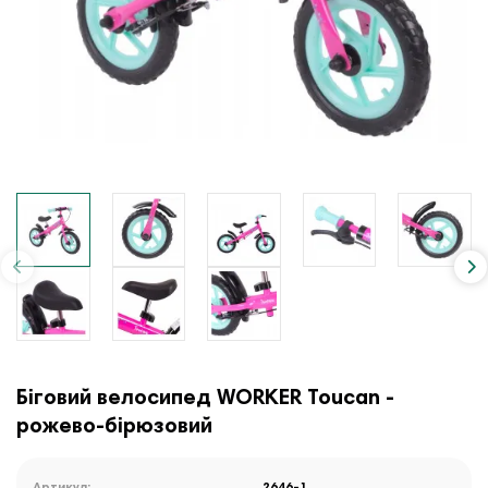
Біговий велосипед WORKER Toucan -
рожево-бірюзовий
Артикул:
2646-1