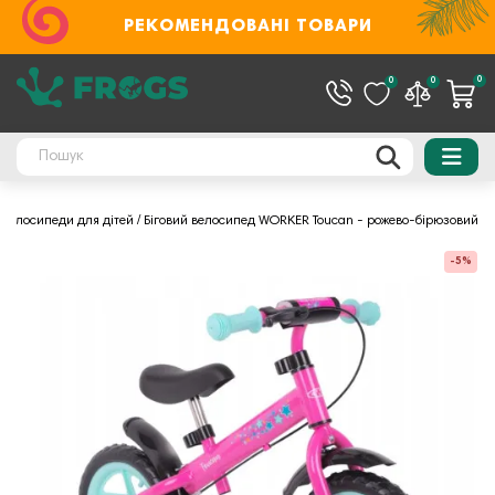
РЕКОМЕНДОВАНІ ТОВАРИ
0
0
0
Велосипеди для дітей
Біговий велосипед WORKER Toucan - рожево-бірюзовий
-5%