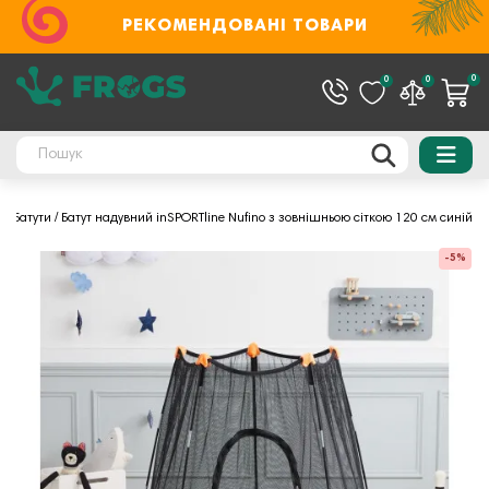
РЕКОМЕНДОВАНІ ТОВАРИ
0
0
0
и
Батути
Батут надувний inSPORTline Nufino з зовнішньою сіткою 120 см синій
-5%