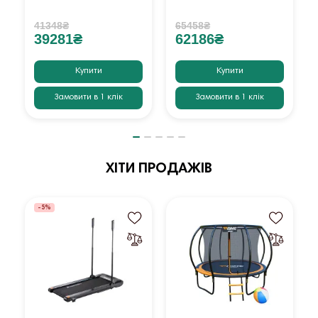
41348₴
65458₴
39281₴
62186₴
Купити
Купити
Замовити в 1 клік
Замовити в 1 клік
ХІТИ ПРОДАЖІВ
-5%