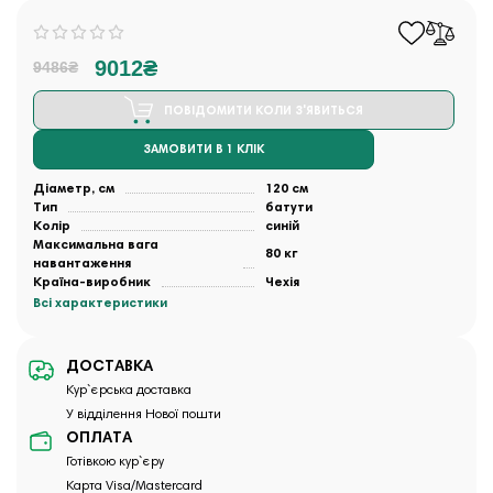
9012₴
9486₴
ПОВІДОМИТИ КОЛИ З'ЯВИТЬСЯ
ЗАМОВИТИ В 1 КЛІК
Діаметр, см
120 см
Тип
батути
Колір
синій
Максимальна вага
80 кг
навантаження
Країна-виробник
Чехія
Всі характеристики
ДОСТАВКА
Кур`єрська доставка
У відділення Нової пошти
ОПЛАТА
Готівкою кур`єру
Карта Visa/Mastercard