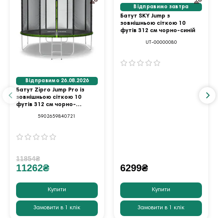
Відправимо завтра
Батут SKY Jump з
зовнішньою сіткою 10
футів 312 см чорно-синій
UT-00000080
Відправимо 26.08.2026
Батут Zipro Jump Pro із
зовнішньою сіткою 10
футів 312 см чорно-
зелений
5902659840721
11854₴
11262₴
6299₴
Купити
Купити
Замовити в 1 клік
Замовити в 1 клік