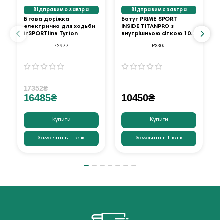
Відправимо завтра
Відправимо завтра
Бігова доріжка
Батут PRIME SPORT
електрична для ходьби
INSIDE TITANPRO з
inSPORTline Tyrion
внутрішньою сіткою 10
футів оранжевий
22977
PS305
17352₴
16485₴
10450₴
Купити
Купити
Замовити в 1 клік
Замовити в 1 клік