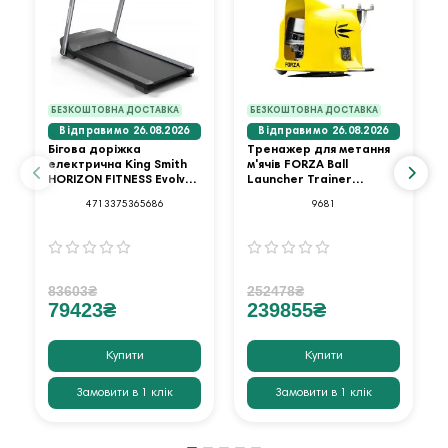
БЕЗКОШТОВНА ДОСТАВКА
БЕЗКОШТОВНА ДОСТАВКА
Відправимо 26.08.2026
Відправимо 26.08.2026
Бігова доріжка
Тренажер для метання
електрична King Smith
м'ячів FORZA Ball
HORIZON FITNESS Evolve
Launcher Trainer
3.0
Standard
4713375365686
9681
83603₴
252478₴
79423₴
239855₴
Купити
Купити
Замовити в 1 клік
Замовити в 1 клік