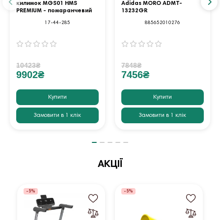
килимок MGS01 HMS
Adidas MORO ADMT-
PREMIUM - помаранчевий
13232GR
17-44-285
885652010276
10423₴
7848₴
9902₴
7456₴
Купити
Купити
Замовити в 1 клік
Замовити в 1 клік
АКЦІЇ
-5%
-5%