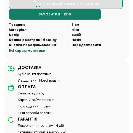
ПОВІДОМИТИ КОЛИ З'ЯВИТЬСЯ
ЗАМОВИТИ В 1 КЛІК
Товщина
1 см
Матеріал
піна
Колір
синій
Країна реєстрації бренду
Чехія
Кнопка передзамовлення
Передзамовити
Всі характеристики
ДОСТАВКА
Кур`єрська доставка
У відділення Нової пошти
ОПЛАТА
Готівкою кур`єру
Карта Visa/Mastercard
Накладений платіж
Інші способи оплати
ГАРАНТІЯ
Повернення протягом 14 діб
Офіційна гарантія виробника