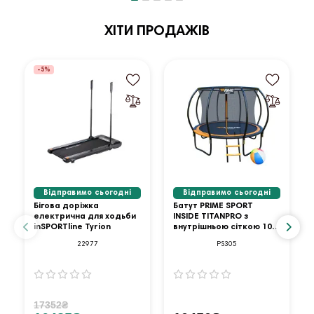
ХІТИ ПРОДАЖІВ
-5%
Відправимо сьогодні
Відправимо сьогодні
Бігова доріжка
Батут PRIME SPORT
електрична для ходьби
INSIDE TITANPRO з
inSPORTline Tyrion
внутрішньою сіткою 10
футів оранжевий
22977
PS305
17352₴