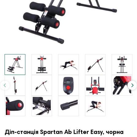
Діп-станція Spartan Ab Lifter Easy, чорна