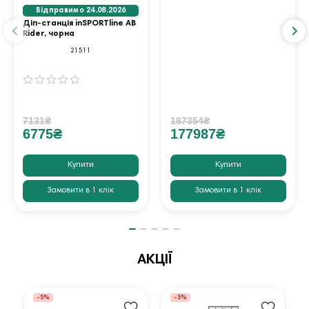
Відправимо 24.08.2026
Діп-станція inSPORTline AB
Rider, чорна
21511
7131₴
187354₴
6775₴
177987₴
Купити
Купити
Замовити в 1 клік
Замовити в 1 клік
АКЦІЇ
-5%
-5%