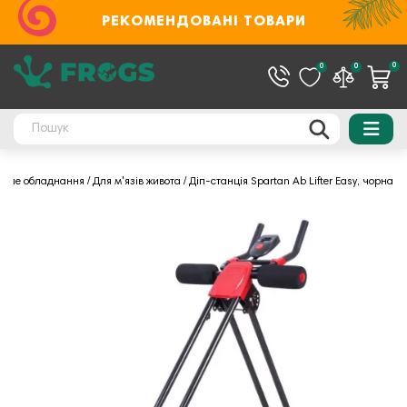
РЕКОМЕНДОВАНІ ТОВАРИ
0
0
0
льне обладнання
Для м'язів живота
Діп-станція Spartan Ab Lifter Easy, чорна