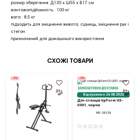
розмір зберігання: Д130 х Ш55 х В17 см
вантажопідйомність : 100 кг
вага : 8,5 кг
підходить для зміцнення живота, сідниць, зміцнення рук і
стегон
призначений для домашнього використання
СХОЖІ ТОВАРИ
-5%
-5%
БЕЗКОШТОВНА ДОСТАВКА
Відправимо 24.08.2026
Діп-станція UpForm US-
U001, чорна
MR-28528