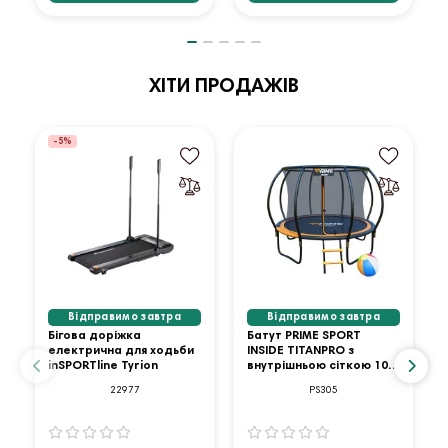
ХІТИ ПРОДАЖІВ
-5%
Відправимо завтра
Відправимо завтра
Бігова доріжка
Батут PRIME SPORT
електрична для ходьби
INSIDE TITANPRO з
inSPORTline Tyrion
внутрішньою сіткою 10
футів оранжевий
22977
PS305