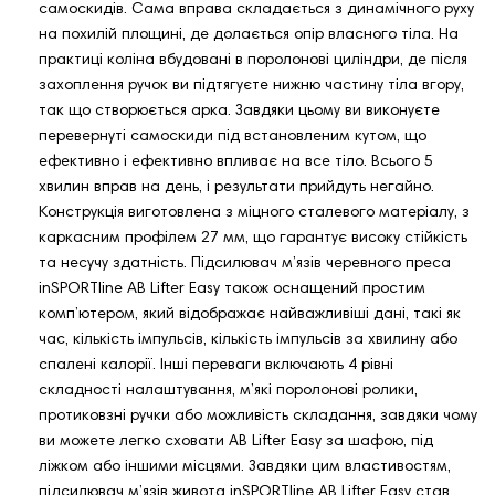
самоскидів. Сама вправа складається з динамічного руху
на похилій площині, де долається опір власного тіла. На
практиці коліна вбудовані в поролонові циліндри, де після
захоплення ручок ви підтягуєте нижню частину тіла вгору,
так що створюється арка. Завдяки цьому ви виконуєте
перевернуті самоскиди під встановленим кутом, що
ефективно і ефективно впливає на все тіло. Всього 5
хвилин вправ на день, і результати прийдуть негайно.
Конструкція виготовлена ​​з міцного сталевого матеріалу, з
каркасним профілем 27 мм, що гарантує високу стійкість
та несучу здатність. Підсилювач м’язів черевного преса
inSPORTline AB Lifter Easy також оснащений простим
комп’ютером, який відображає найважливіші дані, такі як
час, кількість імпульсів, кількість імпульсів за хвилину або
спалені калорії. Інші переваги включають 4 рівні
складності налаштування, м’які поролонові ролики,
протиковзні ручки або можливість складання, завдяки чому
ви можете легко сховати AB Lifter Easy за шафою, під
ліжком або іншими місцями. Завдяки цим властивостям,
підсилювач м’язів живота inSPORTline AB Lifter Easy став