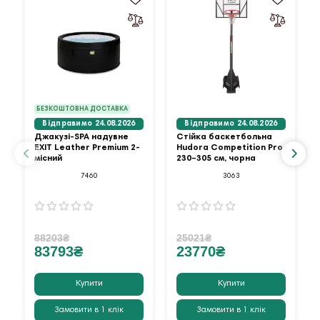
БЕЗКОШТОВНА ДОСТАВКА
Відправимо 24.08.2026
Відправимо 24.08.2026
Джакузі-SPA надувне
Стійка баскетбольна
EXIT Leather Premium 2-
Hudora Competition Pro
місний
230–305 см, чорна
7460
3063
88203₴
25021₴
83793₴
23770₴
Купити
Купити
Замовити в 1 клік
Замовити в 1 клік