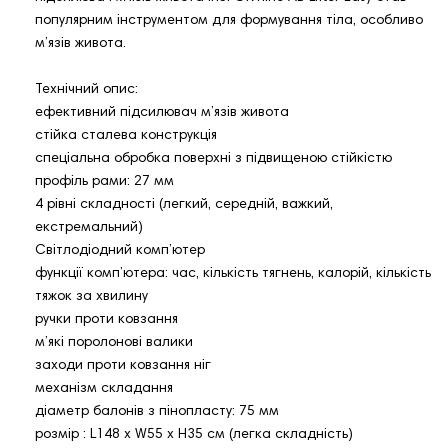
популярним інструментом для формування тіла, особливо
м’язів живота.
Технічний опис:
ефективний підсилювач м’язів живота
стійка сталева конструкція
спеціальна обробка поверхні з підвищеною стійкістю
профіль рами: 27 мм
4 рівні складності (легкий, середній, важкий,
екстремальний)
Світлодіодний комп’ютер
функції комп’ютера: час, кількість тягнень, калорій, кількість
тяжок за хвилину
ручки проти ковзання
м’які поролонові валики
заходи проти ковзання ніг
механізм складання
діаметр балонів з пінопласту: 75 мм
розмір : L148 x W55 x H35 см (легка складність)