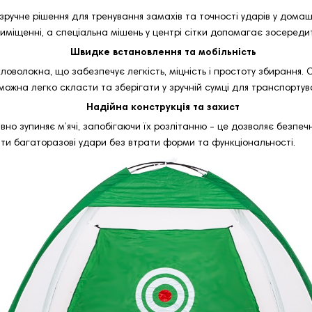
 зручне рішення для тренування замахів та точності ударів у дома
приміщенні, а спеціальна мішень у центрі сітки допомагає зосереди
Швидке встановлення та мобільність
оволокна, що забезпечує легкість, міцність і простоту збирання. 
 можна легко скласти та зберігати у зручній сумці для транспортув
Надійна конструкція та захист
но зупиняє м’ячі, запобігаючи їх розлітанню - це дозволяє безпеч
ати багаторазові удари без втрати форми та функціональності.