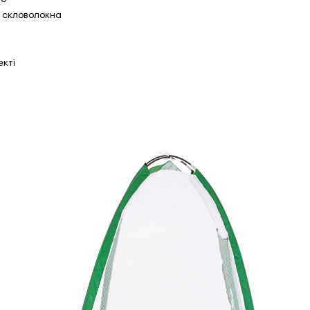
і скловолокна
екті