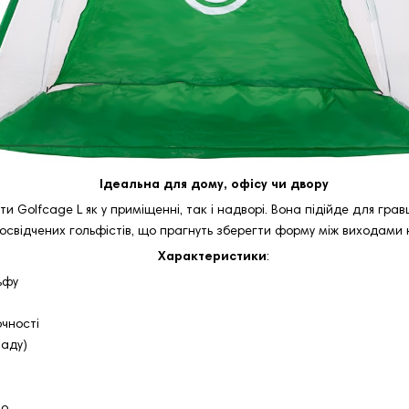
Ідеальна для дому, офісу чи двору
Golfcage L як у приміщенні, так і надворі. Вона підійде для гравців
досвідчених гольфістів, що прагнуть зберегти форму між виходами 
Характеристики
:
ьфу
очності
заду)
но