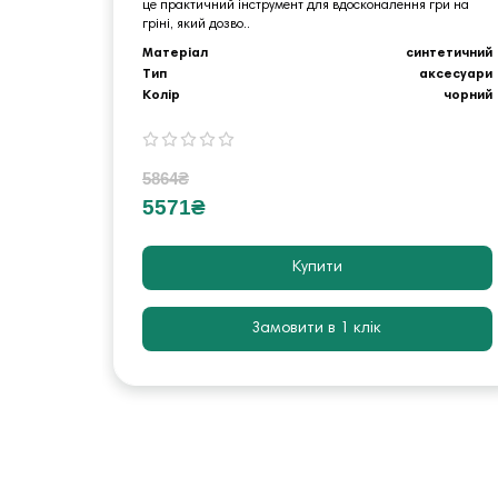
це практичний інструмент для вдосконалення гри на
гріні, який дозво..
Матеріал
синтетичний
Тип
аксесуари
Колір
чорний
5864₴
5571₴
Купити
Замовити в 1 клік