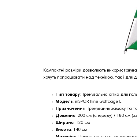
Компактні розміри дозволяють використовувати 
хочуть попрацювати над технікою, так і для 
Тип товару
: Тренувальна сітка для гол
Модель
: inSPORTline Golfcage L
Призначення
: Тренування замаху та т
Довжина
: 200 см (спереду) / 180 см (з
Ширина
: 120 см
Висота
: 140 см
Матеріал
: Поліестер, сітка, скловолок