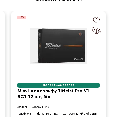
-5%
Відправимо завтра
М'ячі для гольфу Titleist Pro V1
RCT 12 шт, білі
196665940840
Гольф-м'ячі Titleist Pro V1 RCT - це просунутий вибір для