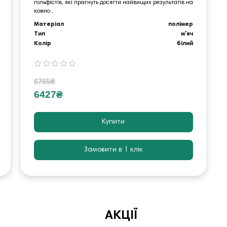
гольфістів, які прагнуть досягти найвищих результатів на
кожно..
Матеріал
полімер
Тип
м'яч
Колір
білий
6765₴
6427₴
Купити
Замовити в 1 клік
АКЦІЇ