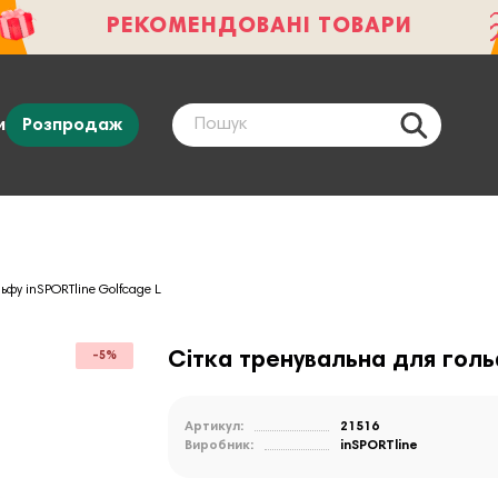
РЕКОМЕНДОВАНІ ТОВАРИ
и
Розпродаж
ьфу inSPORTline Golfcage L
Сітка тренувальна для голь
-5%
Артикул:
21516
Виробник:
inSPORTline