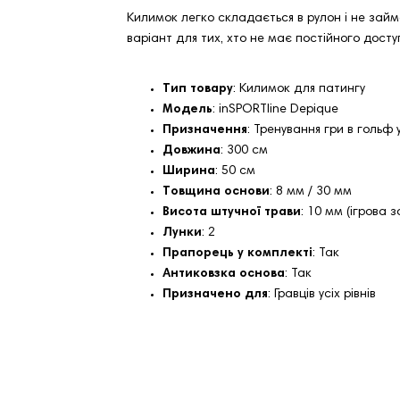
Килимок легко складається в рулон і не займ
варіант для тих, хто не має постійного дост
Тип товару
: Килимок для патингу
Модель
: inSPORTline Depique
Призначення
: Тренування гри в гольф 
Довжина
: 300 см
Ширина
: 50 см
Товщина основи
: 8 мм / 30 мм
Висота штучної трави
: 10 мм (ігрова з
Лунки
: 2
Прапорець у комплекті
: Так
Антиковзка основа
: Так
Призначено для
: Гравців усіх рівнів