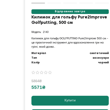
Відправимо завтра
Килимок для гольфу Pure2Improve
Golfputting, 500 см
2143
Килимок для гольфу GOLFPUTTING Pure2Improve 500 см -
це практичний інструмент для вдосконалення гри на
гріні, який дозво..
Матеріал
синтетичний
Тип
аксесуари
Колір
чорний
5864₴
5571₴
Купити