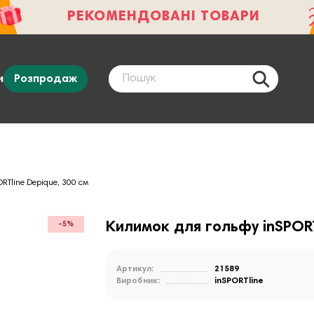
РЕКОМЕНДОВАНІ ТОВАРИ
и
Розпродаж
RTline Depique, 300 см
Килимок для гольфу inSPORT
-5%
Артикул:
21589
Виробник:
inSPORTline