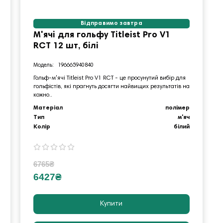
Відправимо завтра
М'ячі для гольфу Titleist Pro V1
RCT 12 шт, білі
196665940840
Гольф-м'ячі Titleist Pro V1 RCT - це просунутий вибір для
гольфістів, які прагнуть досягти найвищих результатів на
кожно..
Матеріал
полімер
Тип
м'яч
Колір
білий
6765₴
6427₴
Купити