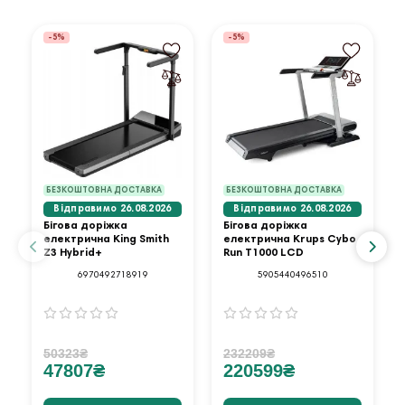
-5%
-5%
БЕЗКОШТОВНА ДОСТАВКА
БЕЗКОШТОВНА ДОСТАВКА
Відправимо 26.08.2026
Відправимо 26.08.2026
Бігова доріжка
Бігова доріжка
електрична King Smith
електрична Krups Cybo
Z3 Hybrid+
Run T1000 LCD
6970492718919
5905440496510
50323₴
232209₴
47807₴
220599₴