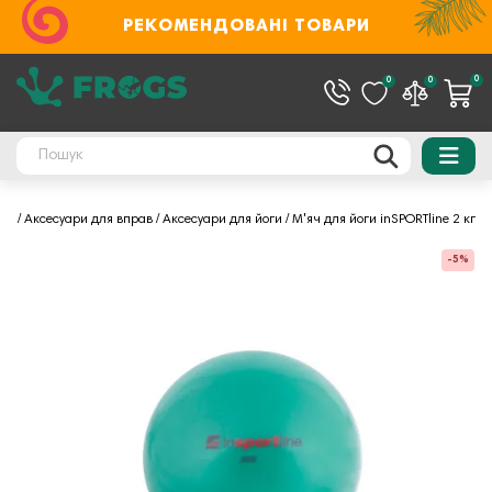
РЕКОМЕНДОВАНІ ТОВАРИ
0
0
0
нес
Аксесуари для вправ
Аксесуари для йоги
М'яч для йоги inSPORTline 2 кг
-5%