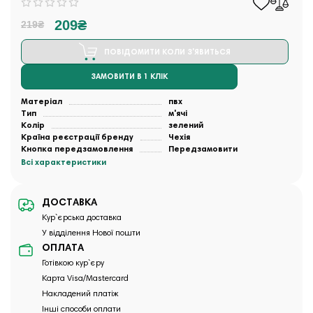
209₴
219₴
ПОВІДОМИТИ КОЛИ З'ЯВИТЬСЯ
ЗАМОВИТИ В 1 КЛІК
Матеріал
пвх
Тип
м'ячі
Колір
зелений
Країна реєстрації бренду
Чехія
Кнопка передзамовлення
Передзамовити
Всі характеристики
ДОСТАВКА
Кур`єрська доставка
У відділення Нової пошти
ОПЛАТА
Готівкою кур`єру
Карта Visa/Mastercard
Накладений платіж
Інші способи оплати