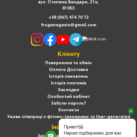
вул. Степана Бандери, 21а,
81053
+38 (067) 474 70 72
frogsmagazin@gmail.com
Клієнту
Повернення та обмін
Оплата Доставка
Історія замовлень
Історія платежів
Закладки
Особистий кабінет
Забули пароль?
Контакти
Умови співпраці з фітнес-тренерами та User-generated
Інформація
Захист персональних даних