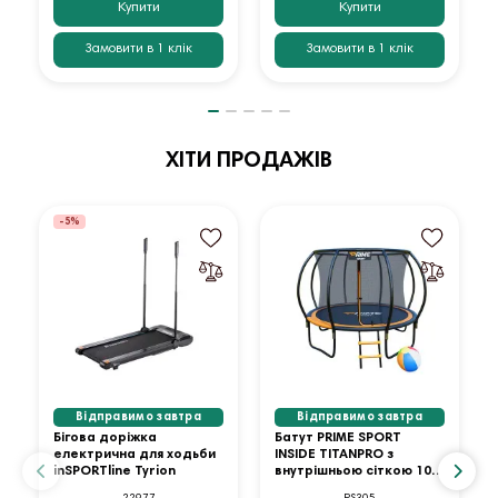
Купити
Купити
Замовити в 1 клік
Замовити в 1 клік
ХІТИ ПРОДАЖІВ
-5%
Відправимо завтра
Відправимо завтра
Бігова доріжка
Батут PRIME SPORT
електрична для ходьби
INSIDE TITANPRO з
inSPORTline Tyrion
внутрішньою сіткою 10
футів оранжевий