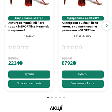
Відправимо завтра
Відправимо 26.08.2026
Антигравітаційний йога-
Антигравітаційний йога-
гамак inSPORTline Hemmok
гамак з кріпленнями та
- червоний
ременями inSPORTline
Hemmok - червоний
12699-2
12699-2-SADA
2330₴
9254₴
2214₴
8792₴
Купити
Купити
Замовити в 1 клік
Замовити в 1 клік
АКЦІЇ