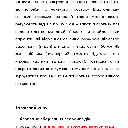
консолі
, до якого вкручуються опорні гаки, відповідно
до потреби та наявного простору. Відстань між
гачками окремих консолей також можна вільно
регулювати
від 17 до 39,5 см
- також підходить для
велосипедів ваших дітей. У меню ви знайдете три
варіанти, які відрізняються лише розміром діаметра
захоплення (гільзи) для штанги підставки -
50 мм, 45
мм і 40 мм
(найширший діаметр підходить для
нижньої частини підлоги). тримач). Поверхня гачків
покрита
захисною гумою
, тому вам не доведеться
турбуватися про те, що ви пошкодите фарбу вашого
вихованця.
Технічний опис:
безпечне зберігання велосипедів
розширення
підлогового тримача велосипеда