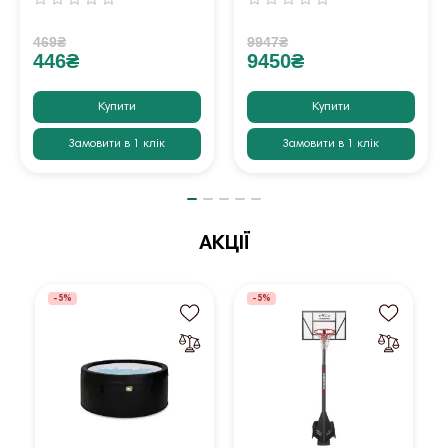
469₴
9947₴
446₴
9450₴
Купити
Купити
Замовити в 1 клік
Замовити в 1 клік
АКЦІЇ
-5%
-5%