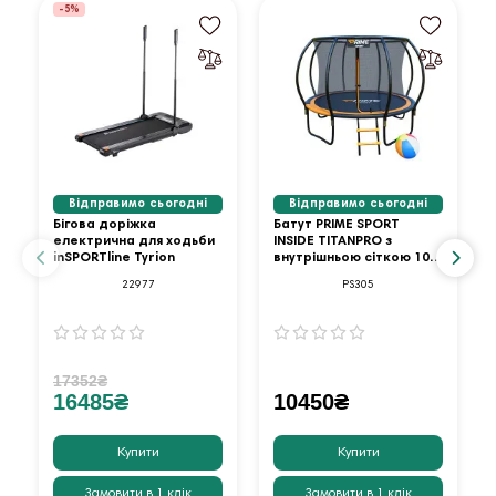
-5%
Відправимо сьогодні
Відправимо сьогодні
Бігова доріжка
Батут PRIME SPORT
електрична для ходьби
INSIDE TITANPRO з
inSPORTline Tyrion
внутрішньою сіткою 10
футів оранжевий
22977
PS305
17352₴
16485₴
10450₴
Купити
Купити
Замовити в 1 клік
Замовити в 1 клік