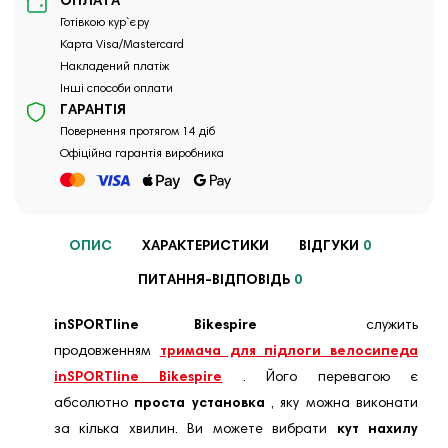
ОПЛАТА
Готівкою кур`єру
Карта Visa/Mastercard
Накладений платіж
Інші способи оплати
ГАРАНТІЯ
Повернення протягом 14 діб
Офіційна гарантія виробника
ОПИС
ХАРАКТЕРИСТИКИ
ВІДГУКИ
0
ПИТАННЯ-ВІДПОВІДЬ
0
inSPORTline Bikespire
служить
продовженням
тримача для підлоги велосипеда
inSPORTline Bikespire
. Його перевагою є
абсолютно
проста установка
, яку можна виконати
за кілька хвилин. Ви можете вибрати
кут нахилу