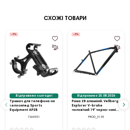
СХОЖІ ТОВАРИ
-5%
-5%
Відправимо сьогодні
Відправимо 25.08.2026
Тримач для телефона на
Рама 28 алюміній. Vellberg
велосипед Sports
Explorer V-brake
Equipment AP2B
чоловічий 19' чорно-синій
матовий
7364551
PROD_0139