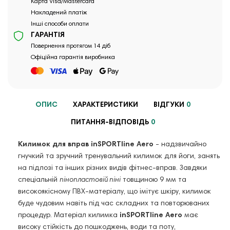
Карта Visa/Mastercard
Накладений платіж
Інші способи оплати
ГАРАНТІЯ
Повернення протягом 14 діб
Офіційна гарантія виробника
ОПИС
ХАРАКТЕРИСТИКИ
ВІДГУКИ
0
ПИТАННЯ-ВІДПОВІДЬ
0
Килимок для вправ inSPORTline Aero
- надзвичайно
гнучкий та зручний тренувальний килимок для йоги, занять
на підлозі та інших різних видів фітнес-вправ.
Завдяки
спеціальній
пінопластовій піні
товщиною 9 мм
та
високоякісному ПВХ-матеріалу, що імітує шкіру, килимок
буде чудовим навіть під час складних та повторюваних
процедур.
Матеріал килимка
inSPORTline Aero
має
високу стійкість до пошкоджень, води та поту,