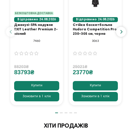
БЕЗКОШТОВНА ДОСТАВКА
Відправимо 24.08.2026
Відправимо 24.08.2026
Джакузі-SPA надувне
Стійка баскетбольна
EXIT Leather Premium 2-
Hudora Competition Pro
місний
230–305 см, чорна
7460
3063
88203₴
25021₴
83793₴
23770₴
Купити
Купити
Замовити в 1 клік
Замовити в 1 клік
ХІТИ ПРОДАЖІВ