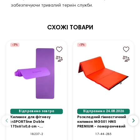
забезпечуючи тривалий термін служби.
СХОЖІ ТОВАРИ
-5%
-5%
Відправимо завтра
Відправимо 24.08.2026
Килимок для фітнесу
Розкладний гімнастичний
inSPORTline Doble
килимок MGS01 HMS
173x61x0,6 cm -
PREMIUM - помаранчевий
фіолетово-рожевий
18237-2
17-44-285