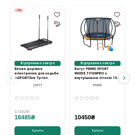
-5%
Відправимо завтра
Відправимо завтра
Бігова доріжка
Батут PRIME SPORT
електрична для ходьби
INSIDE TITANPRO з
inSPORTline Tyrion
внутрішньою сіткою 10
футів оранжевий
22977
PS305
17352₴
16485₴
10450₴
Купити
Купити