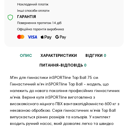
Накладений платіж
Інші способи оплати
ГАРАНТІЯ
Повернення протягом 14 діб
Офіційна гарантія виробника
ОПИС
ХАРАКТЕРИСТИКИ
ВІДГУКИ
0
ПИТАННЯ-ВІДПОВІДЬ
0
М'яч для гімнастики inSPORTline Top Ball 75 см
Гімнастичний м'яч inSPORTline Top Ball - модель, що
належить до нового покоління професійних гімнастичних
м'ячів. Верхня куля inSPORTline виготовлена ​​з
високоякісного міцного ПВХ вантажопідйомністю 600 кг з
нековзною обробкою. Серія гімнастичних м’ячів Top Ball
випускається різних розмірів та кольорів. У комплект
входить ручний насос, який дозволяє легко та швидко