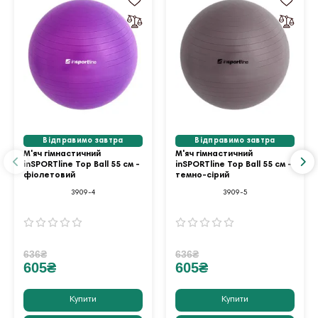
Відправимо завтра
Відправимо завтра
М'яч гімнастичний
М'яч гімнастичний
inSPORTline Top Ball 55 см -
inSPORTline Top Ball 55 см -
фіолетовий
темно-сірий
3909-4
3909-5
636₴
636₴
605₴
605₴
Купити
Купити