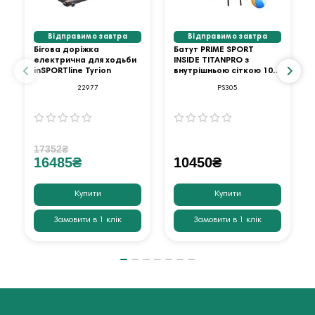
Відправимо завтра
Відправимо завтра
Бігова доріжка
Батут PRIME SPORT
електрична для ходьби
INSIDE TITANPRO з
inSPORTline Tyrion
внутрішньою сіткою 10
футів оранжевий
22977
PS305
17352₴
16485₴
10450₴
Купити
Купити
Замовити в 1 клік
Замовити в 1 клік