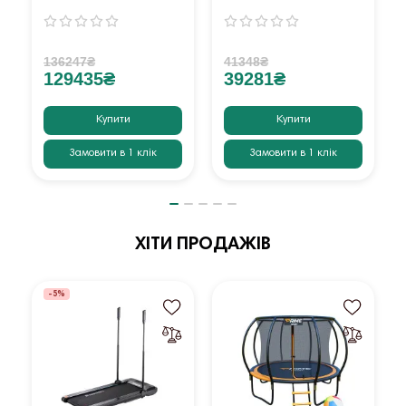
136247₴
41348₴
129435₴
39281₴
Купити
Купити
Замовити в 1 клік
Замовити в 1 клік
ХІТИ ПРОДАЖІВ
-5%