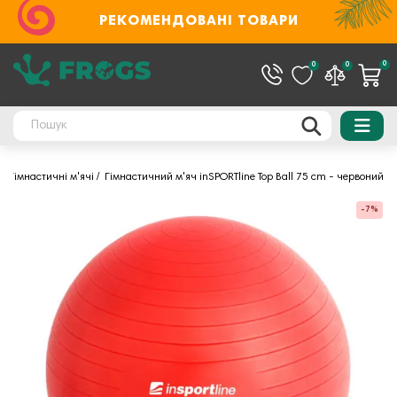
РЕКОМЕНДОВАНІ ТОВАРИ
0
0
0
в
Гімнастичні м'ячі
Гімнастичний м'яч inSPORTline Top Ball 75 cm - червоний
-7%