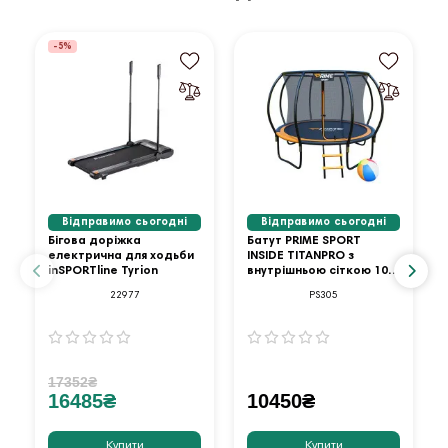
-5%
Відправимо сьогодні
Відправимо сьогодні
Бігова доріжка
Батут PRIME SPORT
електрична для ходьби
INSIDE TITANPRO з
inSPORTline Tyrion
внутрішньою сіткою 10
футів оранжевий
22977
PS305
17352₴
16485₴
10450₴
Купити
Купити