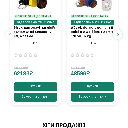
БЕЗКОШТОВНА ДОСТАВКА
БЕЗКОШТОВНА ДОСТАВКА
Відправимо 28.08.2026
Відправимо 28.08.2026
Візок для розмітки ліній
Wózek do malowania linii
FORZA StadiumMax 12
boiska z wałkiem 10 cm +
см, жовтий
Farba 15 kg
3962
1125
65458₴
51153₴
62186₴
48596₴
Купити
Купити
Замовити в 1 клік
Замовити в 1 клік
ХІТИ ПРОДАЖІВ