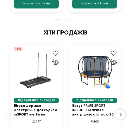
Замовити в 1 клік
Замовити в 1 клік
ХІТИ ПРОДАЖІВ
-5%
Відправимо сьогодні
Відправимо сьогодні
Бігова доріжка
Батут PRIME SPORT
електрична для ходьби
INSIDE TITANPRO з
inSPORTline Tyrion
внутрішньою сіткою 10
футів оранжевий
22977
PS305