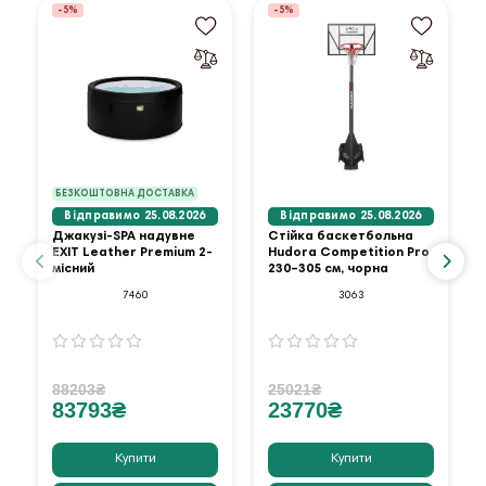
-5%
-5%
БЕЗКОШТОВНА ДОСТАВКА
Відправимо 25.08.2026
Відправимо 25.08.2026
Джакузі-SPA надувне
Стійка баскетбольна
EXIT Leather Premium 2-
Hudora Competition Pro
місний
230–305 см, чорна
7460
3063
88203₴
25021₴
83793₴
23770₴
Купити
Купити