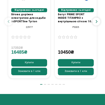
Відправимо сьогодні
Відправимо сьогодні
Бігова доріжка
Батут PRIME SPORT
електрична для ходьби
INSIDE TITANPRO з
inSPORTline Tyrion
внутрішньою сіткою 10
футів оранжевий
22977
PS305
17352₴
16485₴
10450₴
Купити
Купити
Замовити в 1 клік
Замовити в 1 клік