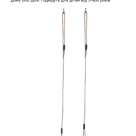
дому або дачі. Підійдуть для дітей від 3-ьох років.