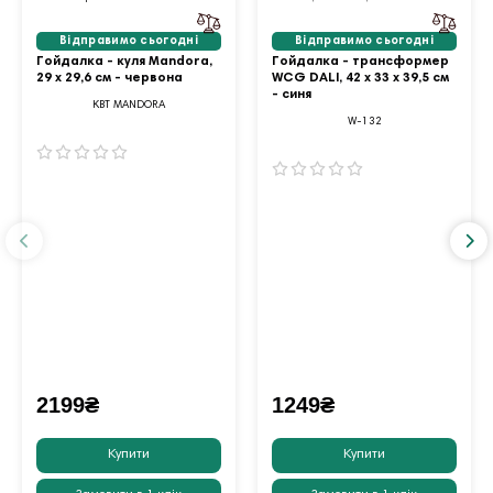
Відправимо сьогодні
Відправимо сьогодні
Гойдалка - куля Mandora,
Гойдалка - трансформер
29 х 29,6 см - червона
WCG DALI, 42 х 33 х 39,5 см
- синя
KBT MANDORA
W-132
2199₴
1249₴
Купити
Купити