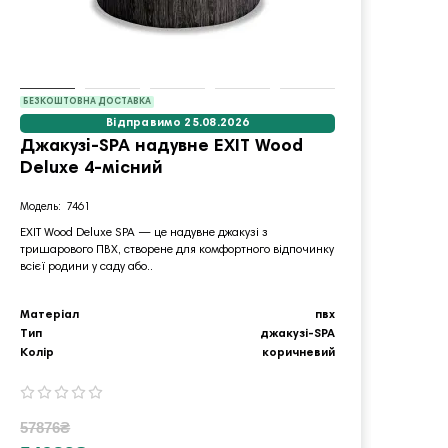
БЕЗКОШТОВНА ДОСТАВКА
Відправимо 25.08.2026
Джакузі-SPA надувне EXIT Wood
Стій
Deluxe 4-місний
BALL
чор
7461
EXIT Wood Deluxe SPA — це надувне джакузі з
тришарового ПВХ, створене для комфортного відпочинку
Міні‑б
всієї родини у саду або..
портати
активно
Матеріал
пвх
Діамет
Тип
джакузі-SPA
Матер
Колір
коричневий
Тип
57876₴
1743