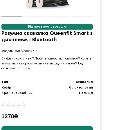
Відправимо сьогодні
Розумна скакалка Queenfit Smart з
Скака
дисплеєм і Bluetooth
черво
5907766667711
5
Ви фізично активні? Любите займатися спортом? Хочете
SK52 HMS 
займатися спортом, навіть не виходячи з дому? Тоді
ручками т
скакалка Smart в..
швидка і д
Тип
скакалка
Термін д
Колір
біло-золотий
Країна-виробник
Польща
365₴
1278₴
347₴