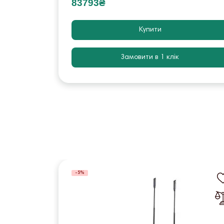
83793₴
Купити
Замовити в 1 клік
-5%