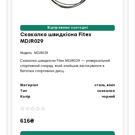
Відправимо сьогодні
Скакалка швидкісна Fitex
MDJR029
MDJR029
Скакалка швидкісна Fitex MDJR029 — універсальний
спортивний снаряд, який знайшов застосування в
багатьох спортивних дисц..
Матеріал
сталь, вініл
Тип
скакалка
Колір
чорний
616₴