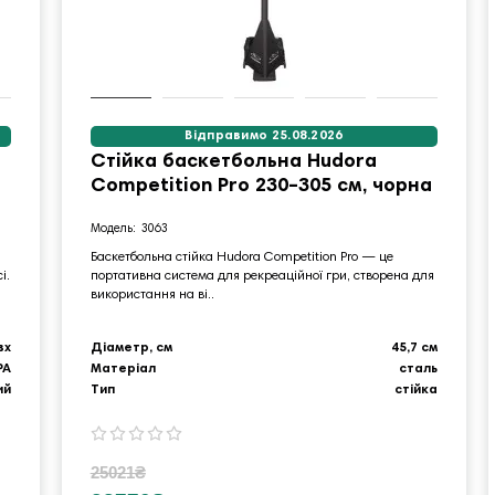
Відправимо 25.08.2026
Стійка баскетбольна Hudora
Competition Pro 230–305 см, чорна
3063
Баскетбольна стійка Hudora Competition Pro — це
і.
портативна система для рекреаційної гри, створена для
використання на ві..
вх
Діаметр, см
45,7 см
PA
Матеріал
сталь
ий
Тип
стійка
25021₴