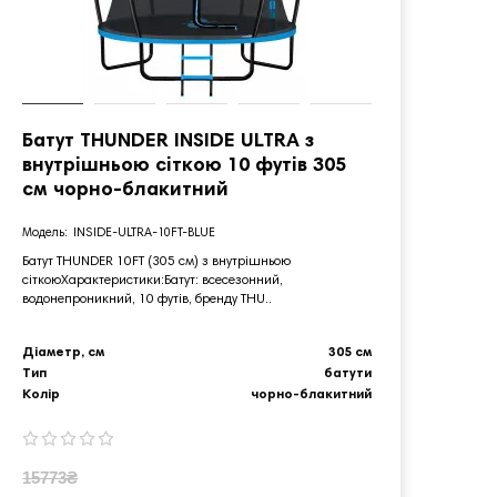
Батут THUNDER INSIDE ULTRA з
Бату
внутрішньою сіткою 10 футів 305
внут
см чорно-блакитний
чор
INSIDE-ULTRA-10FT-BLUE
Батут THUNDER 10FT (305 см) з внутрішньою
Батут 
сіткоюХарактеристики:Батут: всесезонний,
сіткою
водонепроникний, 10 футів, бренду THU..
водонеп
Діаметр, см
305 см
Діамет
Тип
батути
Тип
Колір
чорно-блакитний
Колір
15773₴
1042