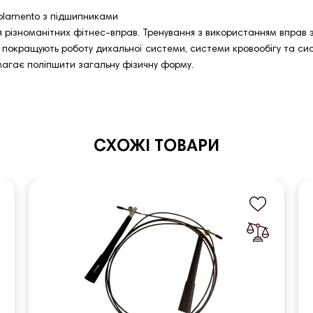
Rolamento з підшипниками
я різноманітних фітнес-вправ. Тренування з використанням вправ зі
, покращують роботу дихальної системи, системи кровообігу та си
магає поліпшити загальну фізичну форму.
СХОЖІ ТОВАРИ