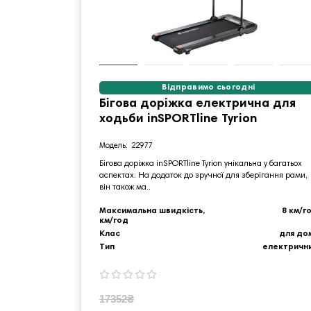
Відправимо сьогодні
Бігова доріжка електрична для
ходьби inSPORTline Tyrion
22977
Бігова доріжка inSPORTline Tyrion унікальна у багатьох
аспектах. На додаток до зручної для зберігання рами,
він також ма..
Максимальна швидкість,
8 км/г
км/год
Клас
для до
Тип
електричн
17352₴