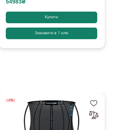
54983₴
165
Купити
Замовити в 1 клік
-1%
-1%