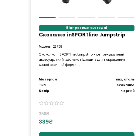
Відправимо сьогодні
Скакалка inSPORTline Jumpstrip
23758
Скакалка inSPORTline Jumpstrip - це тренувальний
аксесуар, який ідеально підходить для покращення
вашої фізичної форми. ..
Матеріал
пвх, сталь
Тип
скакалка
Колір
чорний
356₴
339₴