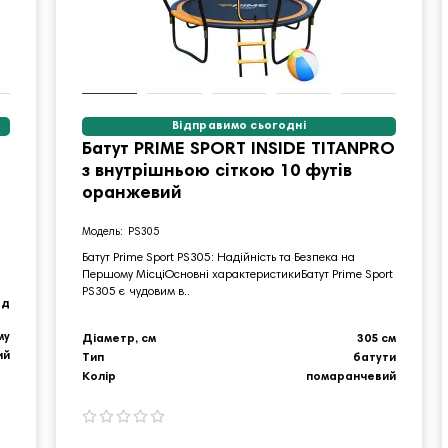
Відправимо сьогодні
Батут PRIME SPORT INSIDE TITANPRO
з внутрішньою сіткою 10 футів
оранжевий
PS305
Батут Prime Sport PS305: Надійність та Безпека на
Першому МісціОсновні характеристикиБатут Prime Sport
PS305 є чудовим в..
од
му
Діаметр, см
305 см
ий
Тип
батути
Колір
помаранчевий