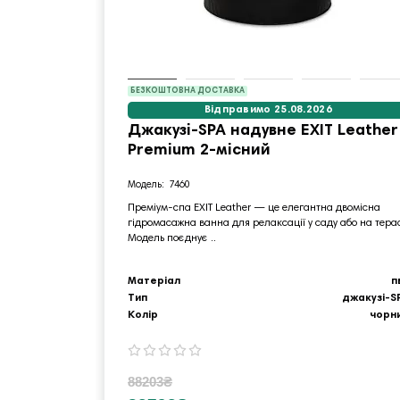
БЕЗКОШТОВНА ДОСТАВКА
Відправимо 25.08.2026
Джакузі-SPA надувне EXIT Leather
Premium 2-місний
7460
Преміум‑спа EXIT Leather — це елегантна двомісна
гідромасажна ванна для релаксації у саду або на терас
Модель поєднує ..
Матеріал
п
Тип
джакузі-S
Колір
чорн
88203₴