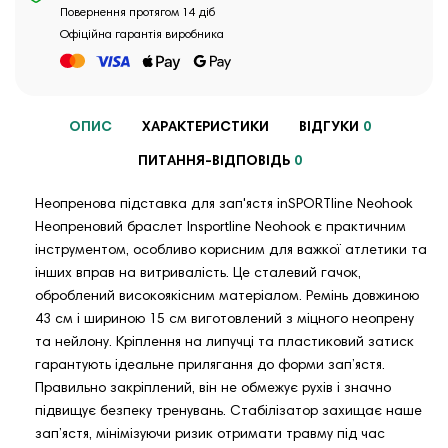
Повернення протягом 14 діб
Офіційна гарантія виробника
ОПИС
ХАРАКТЕРИСТИКИ
ВІДГУКИ
0
ПИТАННЯ-ВІДПОВІДЬ
0
Неопренова підставка для зап'ястя inSPORTline Neohook
Неопреновий браслет Insportline Neohook є практичним
інструментом, особливо корисним для важкої атлетики та
інших вправ на витривалість. Це сталевий гачок,
оброблений високоякісним матеріалом. Ремінь довжиною
43 см і шириною 15 см виготовлений з міцного неопрену
та нейлону. Кріплення на липучці та пластиковий затиск
гарантують ідеальне прилягання до форми зап’ястя.
Правильно закріплений, він не обмежує рухів і значно
підвищує безпеку тренувань. Стабілізатор захищає наше
зап’ястя, мінімізуючи ризик отримати травму під час