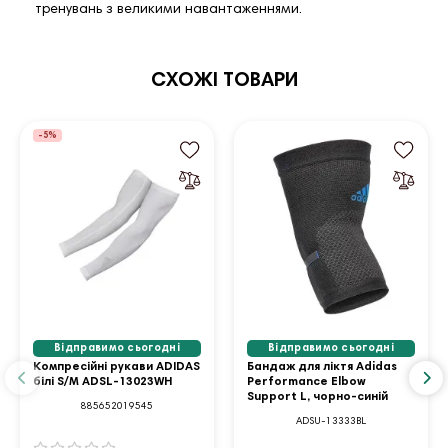
тренувань з великими навантаженнями.
СХОЖІ ТОВАРИ
-5%
Відправимо сьогодні
Відправимо сьогодні
Компресійні рукави ADIDAS
Бандаж для ліктя Adidas
білі S/M ADSL-13023WH
Performance Elbow
Support L, чорно-синій
885652019545
ADSU-13333BL