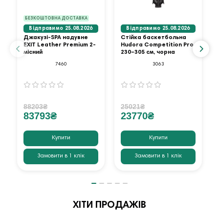
БЕЗКОШТОВНА ДОСТАВКА
Відправимо 25.08.2026
Відправимо 25.08.2026
Джакузі-SPA надувне
Стійка баскетбольна
EXIT Leather Premium 2-
Hudora Competition Pro
місний
230–305 см, чорна
7460
3063
88203₴
25021₴
83793₴
23770₴
Купити
Купити
Замовити в 1 клік
Замовити в 1 клік
ХІТИ ПРОДАЖІВ