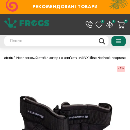
РЕКОМЕНДОВАНІ ТОВАРИ
0
0
0
я ліктів
Неопреновий стабілізатор на зап'ястя inSPORTline Neohook neoprene
-5%