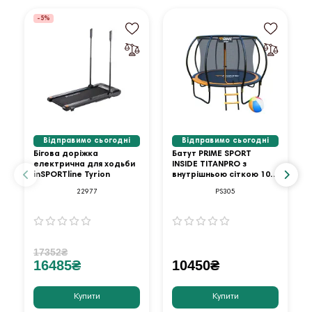
-5%
Відправимо сьогодні
Відправимо сьогодні
Бігова доріжка
Батут PRIME SPORT
електрична для ходьби
INSIDE TITANPRO з
inSPORTline Tyrion
внутрішньою сіткою 10
футів оранжевий
22977
PS305
17352₴
16485₴
10450₴
Купити
Купити