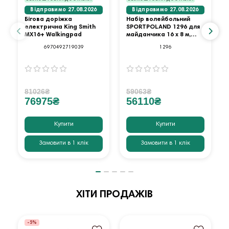
Відправимо 27.08.2026
Відправимо 27.08.2026
Бігова доріжка
Набір волейбольний
електрична King Smith
SPORTPOLAND 1296 для
MX16+ Walkingpad
майданчика 16 х 8 м,
червоний
6970492719039
1296
81026₴
59063₴
76975₴
56110₴
Купити
Купити
Замовити в 1 клік
Замовити в 1 клік
ХІТИ ПРОДАЖІВ
-5%