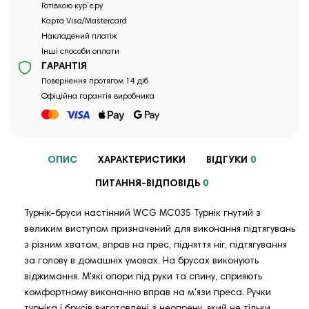
Готівкою кур`єру
Карта Visa/Mastercard
Накладений платіж
Інші способи оплати
ГАРАНТІЯ
Повернення протягом 14 діб
Офіційна гарантія виробника
ОПИС
ХАРАКТЕРИСТИКИ
ВІДГУКИ
0
ПИТАННЯ-ВІДПОВІДЬ
0
Турнік-бруси настінний WCG MC035 Турнік гнутий з
великим виступом призначений для виконання підтягувань
з різним хватом, вправ на прес, підняття ніг, підтягування
за голову в домашніх умовах. На брусах виконують
віджимання. М'які опори під руки та спину, сприяють
комфортному виконанню вправ на м'язи преса. Ручки
турніка і брусів виготовлені з неопрену, який не тільки