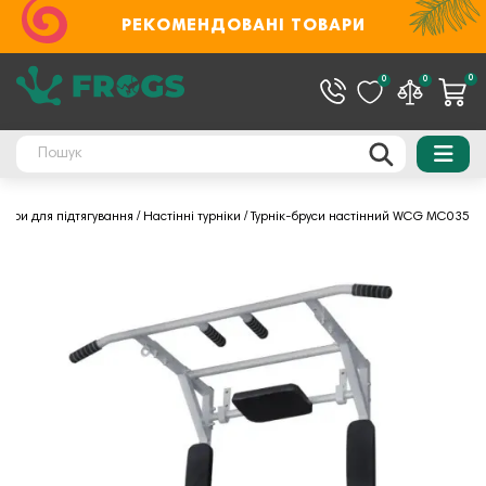
РЕКОМЕНДОВАНІ ТОВАРИ
0
0
0
жери для підтягування
Настінні турніки
Турнік-бруси настінний WCG MC035