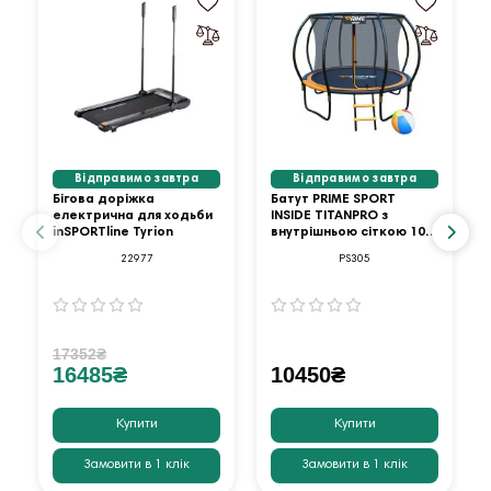
Відправимо завтра
Відправимо завтра
Бігова доріжка
Батут PRIME SPORT
електрична для ходьби
INSIDE TITANPRO з
inSPORTline Tyrion
внутрішньою сіткою 10
футів оранжевий
22977
PS305
17352₴
16485₴
10450₴
Купити
Купити
Замовити в 1 клік
Замовити в 1 клік