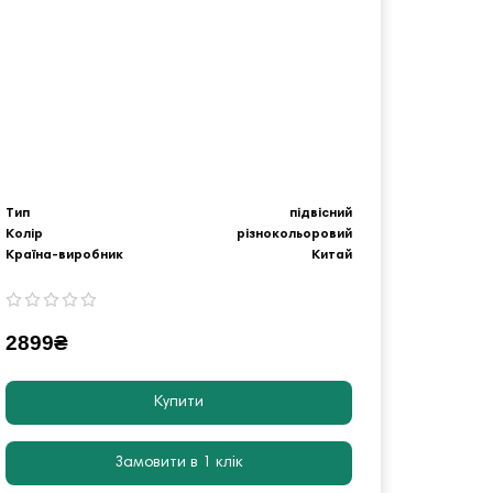
Тип
підвісний
Тип
Колір
різнокольоровий
Колір
Країна-виробник
Китай
Країна-
2899₴
2199
Купити
Замовити в 1 клік