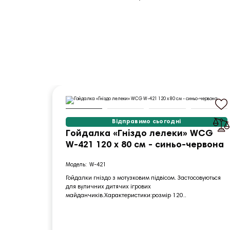
Відправимо сьогодні
Гойдалка «Гніздо лелеки» WCG
W-421 120 х 80 см - синьо-червона
W-421
Гойдалки гніздо з мотузковим підвісом. Застосовуються
для вуличних дитячих ігрових
майданчиків.Характеристики:розмір 120..