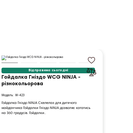
Відправимо сьогодні
Гойдалка Гніздо WCG NINJA -
Гойдал
різнокольорова
см - 
W-423
K
Гойдалка Гніздо NINJA Скелелаз для дитячого
Гойдалка-
майданчика Гойдалки Гніздо NINJA дозволяє кататись
для вашої
на 360 градусів. Гойдалки..
розвитку д