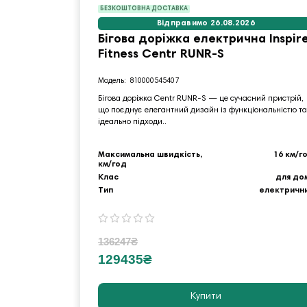
БЕЗКОШТОВНА ДОСТАВКА
Відправимо 26.08.2026
Бігова доріжка електрична Inspir
Fitness Centr RUNR-S
810000545407
Бігова доріжка Centr RUNR-S — це сучасний пристрій,
що поєднує елегантний дизайн із функціональністю та
ідеально підходи..
Максимальна швидкість,
16 км/г
км/год
Клас
для до
Тип
електричн
136247₴
129435₴
Купити