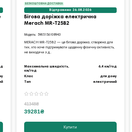
БЕЗКОШТОВНА ДОСТАВКА
Відправимо 26.08.2026
e
Бігова доріжка електрична
Merach MR-T25B2
5905156108943
MERACH MR-T25B2 — це бігова доріжка, створена для
тих, хто хоче підтримувати щоденну фізичну активність,
не виходячи з д..
од
Максимальна швидкість,
6,4 км/год
км/год
му
Клас
для дому
ий
Тип
електричний
41348₴
39281₴
Купити