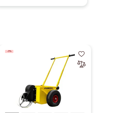
-5%
-5%