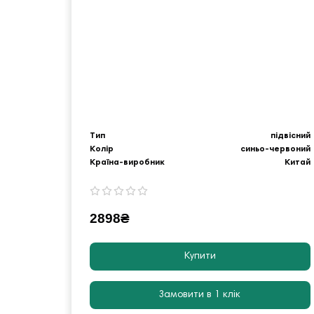
Тип
підвісний
Колір
синьо-червоний
Країна-виробник
Китай
2898₴
Купити
Замовити в 1 клік