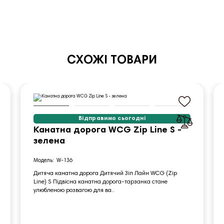
СХОЖІ ТОВАРИ
Відправимо сьогодні
Канатна дорога WCG Zip Line S -
зелена
W-136
Дитяча канатна дорога Дитячий Зіп Лайн WCG (Zip
Line) S Підвісна канатна дорога-тарзанка стане
улюбленою розвагою для ва..