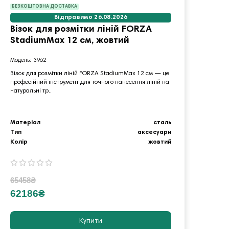
БЕЗКОШТОВНА ДОСТАВКА
БЕЗКО
Відправимо 26.08.2026
Візок для розмітки ліній FORZA
Wóze
StadiumMax 12 см, жовтий
wałk
3962
Візок для розмітки ліній FORZA StadiumMax 12 см — це
Візок д
професійний інструмент для точного нанесення ліній на
компле
натуральні тр..
на спор
Матеріал
сталь
Матер
Тип
аксесуари
Тип
Колір
жовтий
Колір
65458₴
5115
62186₴
485
Купити