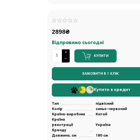
2898₴
Відправимо сьогодні
КУПИТИ
ЗАМОВИТИ В 1 КЛІК
Купити в кредит
Тип
підвісний
Колір
синьо-червоний
Країна-виробник
Китай
Країна
реєстрації
Україна
бренду
Довжина, см
180 см