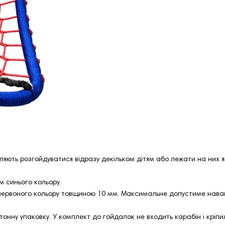
оляють розгойдуватися відразу декільком дітям або лежати на них 
 синього кольору.
червоного кольору товщиною 10 мм. Максимальне допустиме наван
тонну упаковку. У комплект до гойдалок не входить карабін і кріп