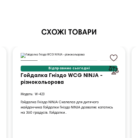
СХОЖІ ТОВАРИ
Відправимо сьогодні
Гойдалка Гніздо WCG NINJA -
різнокольорова
W-423
Гойдалка Гніздо NINJA Скелелаз для дитячого
майданчика Гойдалки Гніздо NINJA дозволяє кататись
на 360 градусів. Гойдалки..