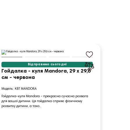
Відправимо сьогодні
Гойдалка - куля Mandora, 29 х 29,6
Гойда
см - червона
DALI, 
KBT MANDORA
W
Гойдалка-куля Mandora - прекрасна сучасна розвага
Гойдалка 
для вашої дитини. Ця гойдалка сприяє фізичному
разом з В
розвитку дитини, а тако..
конструкці