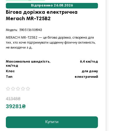
Відправимо 26.08.2026
Бігова доріжка електрична
Візо
Merach MR-T25B2
Stad
5905156108943
MERACH MR-T25B2 — це бігова доріжка, створена для
Візок 
тих, хто хоче підтримувати щоденну фізичну активність,
профес
не виходячи з д..
натурал
Максимальна швидкість,
6,4 км/год
км/год
Матер
Клас
для дому
Тип
Тип
електричний
Колір
41348₴
6545
39281₴
621
Купити