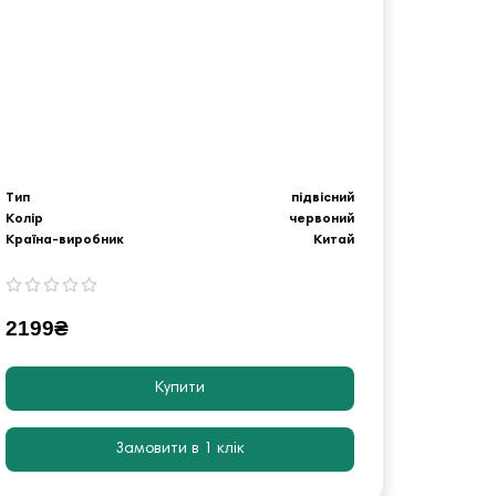
Тип
підвісний
Тип
Колір
червоний
Колір
Країна-виробник
Китай
Країна-
2199₴
1249
Купити
Замовити в 1 клік