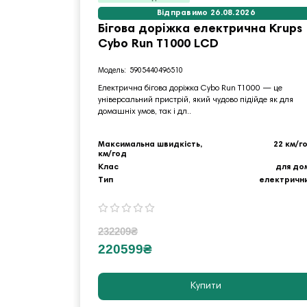
Відправимо 26.08.2026
Бігова доріжка електрична Krups
Cybo Run T1000 LCD
5905440496510
Електрична бігова доріжка Cybo Run T1000 — це
універсальний пристрій, який чудово підійде як для
домашніх умов, так і дл..
Максимальна швидкість,
22 км/г
км/год
Клас
для до
Тип
електричн
232209₴
220599₴
Купити