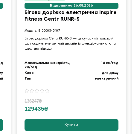
Відправимо 26.08.2026
Бігова доріжка електрична Inspire
Fitness Centr RUNR-S
810000545407
Бігова доріжка Centr RUNR-S — це сучасний пристрій,
що поєднує елегантний дизайн із функціональністю та
ідеально підходи..
од
Максимальна швидкість,
16 км/год
км/год
му
Клас
для дому
ий
Тип
електричний
136247₴
129435₴
Купити