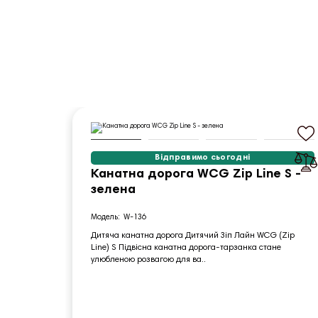
Відправимо сьогодні
Канатна дорога WCG Zip Line S -
зелена
W-136
Дитяча канатна дорога Дитячий Зіп Лайн WCG (Zip
Line) S Підвісна канатна дорога-тарзанка стане
улюбленою розвагою для ва..