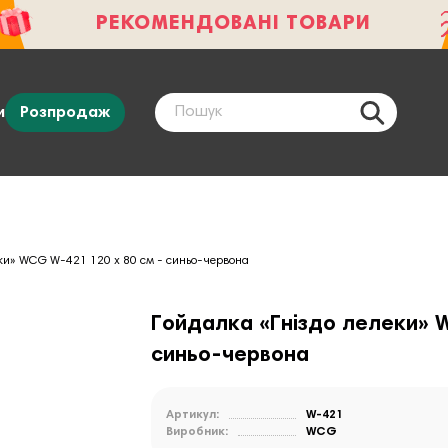
РЕКОМЕНДОВАНІ ТОВАРИ
и
Розпродаж
еки» WCG W-421 120 х 80 см - синьо-червона
Гойдалка «Гніздо лелеки» 
синьо-червона
Артикул:
W-421
Виробник:
WCG