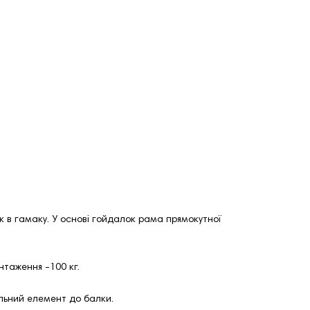
як в гамаку. У основі гойдалок рама прямокутної
таження -100 кг.
ильний елемент до балки.