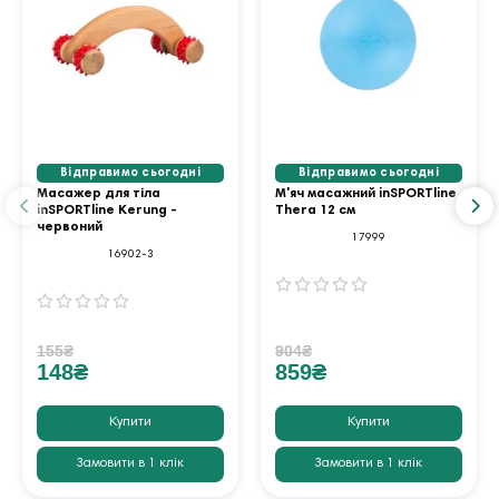
Відправимо сьогодні
Відправимо сьогодні
Масажер для тіла
М'яч масажний inSPORTline
inSPORTline Kerung -
Thera 12 см
червоний
17999
16902-3
155₴
904₴
148₴
859₴
Купити
Купити
Замовити в 1 клік
Замовити в 1 клік