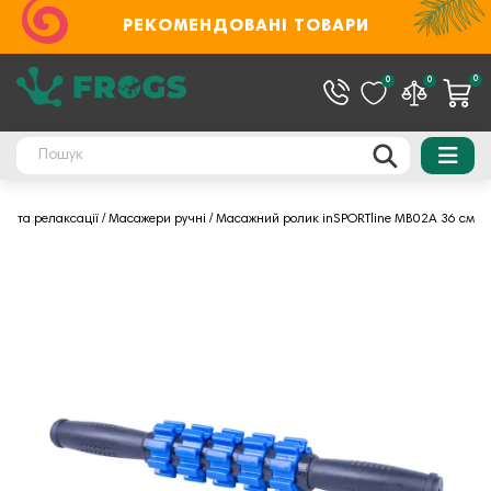
РЕКОМЕНДОВАНІ ТОВАРИ
0
0
0
’я та релаксації
Масажери ручні
Масажний ролик inSPORTline MB02A 36 см