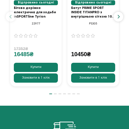
Відправимо сьогодні
Відправимо сьогодні
Бігова доріжка
Батут PRIME SPORT
електрична для ходьби
INSIDE TITANPRO з
inSPORTline Tyrion
внутрішньою сіткою 10
футів оранжевий
22977
PS305
17352₴
16485₴
10450₴
Купити
Купити
Замовити в 1 клік
Замовити в 1 клік