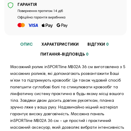
ГАРАНТІЯ
Повернення протягом 14 діб
Офіційна гарантія виробника
ОПИС
ХАРАКТЕРИСТИКИ
ВІДГУКИ
0
ПИТАННЯ-ВІДПОВІДЬ
0
Масажний ролик inSPORTline MB02A 36 см виготовлена ​​з 5
масажних роликів, які допомагають розвантажити Ваші
м’язи та підтримують кровообіг. Це також чудовий спосіб
полегшити суглобові болі та стимулювати кровообіг та
лімфатичну систему практично в будь-якому місці вашого
тіла. Завдяки двом досить довгим рукояткам, планка
зручно ляже у вашу руку. Надзвичайно міцний матеріал
гарантує високу довговічність. Масажна панель
inSPORTline MB02A 36 см - це простий і практичний
масажний аксесуар, який дозволяє вибрати інтенсивність