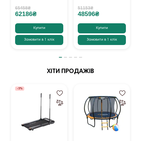
65458₴
51153₴
62186₴
48596₴
Купити
Купити
Замовити в 1 клік
Замовити в 1 клік
ХІТИ ПРОДАЖІВ
-5%