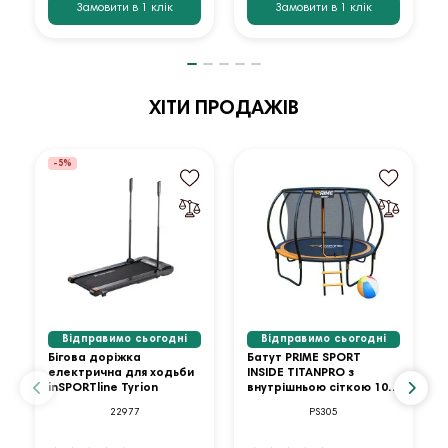
Замовити в 1 клік
Замовити в 1 клік
ХІТИ ПРОДАЖІВ
-5%
Відправимо сьогодні
Відправимо сьогодні
Бігова доріжка
Батут PRIME SPORT
електрична для ходьби
INSIDE TITANPRO з
inSPORTline Tyrion
внутрішньою сіткою 10
футів оранжевий
22977
PS305