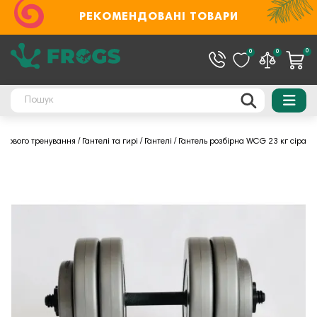
РЕКОМЕНДОВАНІ ТОВАРИ
0
0
0
илового тренування
Гантелі та гирі
Гантелі
Гантель розбірна WCG 23 кг сіра