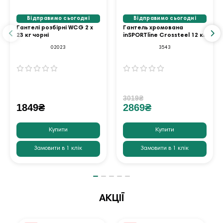
Відправимо сьогодні
Відправимо сьогодні
Гантелі розбірні WCG 2 х
Гантель хромована
23 кг чорні
inSPORTline Crossteel 12 кг
02023
3543
3019₴
1849₴
2869₴
Купити
Купити
Замовити в 1 клік
Замовити в 1 клік
АКЦІЇ