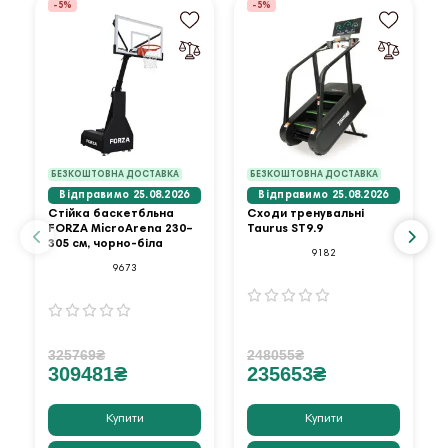
-5%
-5%
БЕЗКОШТОВНА ДОСТАВКА
БЕЗКОШТОВНА ДОСТАВКА
Відправимо 25.08.2026
Відправимо 25.08.2026
Стійка баскетбльна
Сходи тренувальні
FORZA MicroArena 230–
Taurus ST9.9
305 см, чорно-біла
9182
9673
325769₴
248055₴
309481₴
235653₴
Купити
Купити