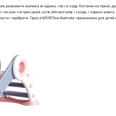
ам розважити малюка як вдома, так і в саду. Катання на гірках д
і не має гострих країв, кутів або виступів. І сходи, і поручні мают
асти і прибрати. Гірка inSPORTline Kaimala, призначена для дітей 