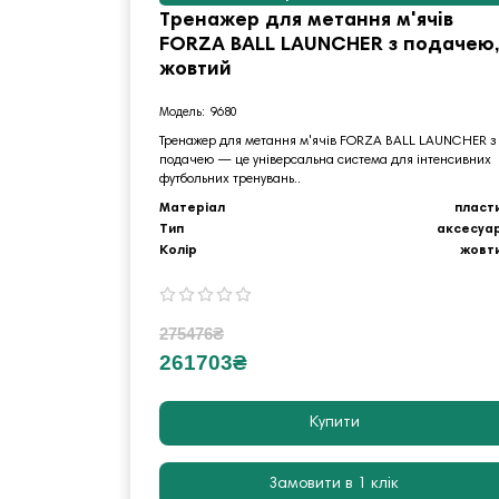
Тренажер для метання м'ячів
FORZA BALL LAUNCHER з подачею,
жовтий
9680
Тренажер для метання м'ячів FORZA BALL LAUNCHER з
подачею — це універсальна система для інтенсивних
футбольних тренувань..
Матеріал
пласт
Тип
аксесуа
Колір
жовт
275476₴
261703₴
Купити
Замовити в 1 клік