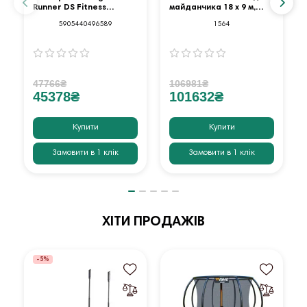
Runner DS Fitness
майданчика 18 х 9 м,
AppReady
червоний
5905440496589
1564
47766₴
106981₴
45378₴
101632₴
Купити
Купити
Замовити в 1 клік
Замовити в 1 клік
ХІТИ ПРОДАЖІВ
-5%