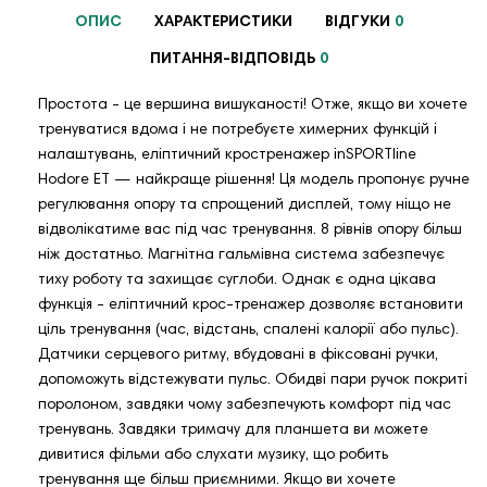
ОПИС
ХАРАКТЕРИСТИКИ
ВІДГУКИ
0
ПИТАННЯ-ВІДПОВІДЬ
0
Простота - це вершина вишуканості! Отже, якщо ви хочете
тренуватися вдома і не потребуєте химерних функцій і
налаштувань, еліптичний кростренажер inSPORTline
Hodore ET — найкраще рішення! Ця модель пропонує ручне
регулювання опору та спрощений дисплей, тому ніщо не
відволікатиме вас під час тренування. 8 рівнів опору більш
ніж достатньо. Магнітна гальмівна система забезпечує
тиху роботу та захищає суглоби. Однак є одна цікава
функція - еліптичний крос-тренажер дозволяє встановити
ціль тренування (час, відстань, спалені калорії або пульс).
Датчики серцевого ритму, вбудовані в фіксовані ручки,
допоможуть відстежувати пульс. Обидві пари ручок покриті
поролоном, завдяки чому забезпечують комфорт під час
тренувань. Завдяки тримачу для планшета ви можете
дивитися фільми або слухати музику, що робить
тренування ще більш приємними. Якщо ви хочете