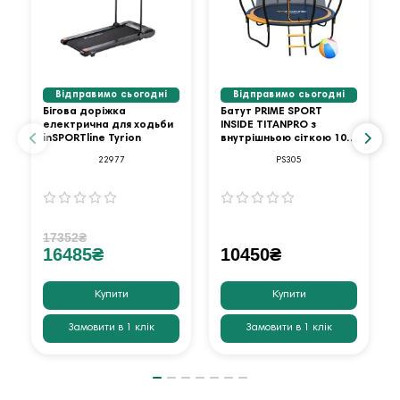
Відправимо сьогодні
Відправимо сьогодні
Бігова доріжка
Батут PRIME SPORT
електрична для ходьби
INSIDE TITANPRO з
inSPORTline Tyrion
внутрішньою сіткою 10
футів оранжевий
22977
PS305
17352₴
16485₴
10450₴
Купити
Купити
Замовити в 1 клік
Замовити в 1 клік