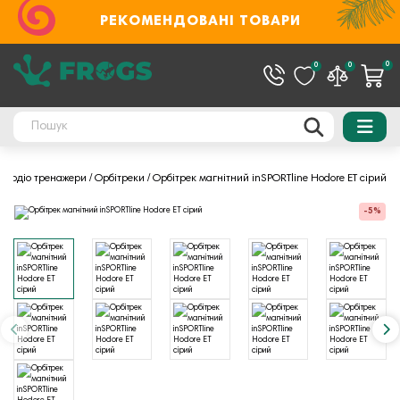
РЕКОМЕНДОВАНІ ТОВАРИ
0
0
0
Кардіо тренажери
Орбітреки
Орбітрек магнітний inSPORTline Hodore ET сірий
-5%